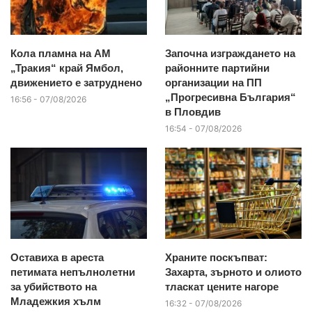
Кола пламна на АМ
Започна изграждането на
„Тракия“ край Ямбол,
районните партийни
движението е затруднено
организации на ПП
„Прогресивна България“
16:56 - 07/08/2026
в Пловдив
16:54 - 07/08/2026
Оставиха в ареста
Храните поскъпват:
петимата непълнолетни
Захарта, зърното и олиото
за убийството на
тласкат цените нагоре
Младежкия хълм
16:32 - 07/08/2026