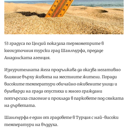
53 градуса по Целзий показаха термометрите в
югоизточния турски град Шанлъурфа, предаде
Анадолската агенция.
Изнурителната жега продължава да оказва негативно
влияние върху живота на местните жители. Поради
високите температури обичайно оживените улици и
булеварди на града опустяха и много граждани
потърсиха спасение и прохлада в парковете под сянката
на дърветата.
Шанлъурфа е един от градовете в Турция с най-високи
температури на въздуха.