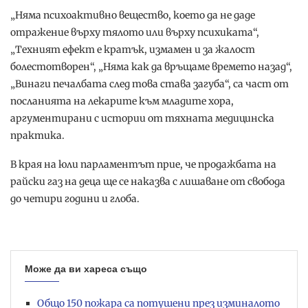
„Няма психоактивно вещество, което да не даде
отражение върху тялото или върху психиката“,
„Техният ефект е кратък, измамен и за жалост
болестотворен“, „Няма как да връщаме времето назад“,
„Винаги печалбата след това става загуба“, са част от
посланията на лекарите към младите хора,
аргументирани с истории от тяхната медицинска
практика.
В края на юли парламентът прие, че продажбата на
райски газ на деца ще се наказва с лишаване от свобода
до четири години и глоба.
Може да ви хареса също
Общо 150 пожара са потушени през изминалото