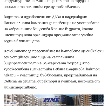
структурите на Министерството на труда и
социалната политика срещу това явление.
Видеата са изработени от ДАЗД и надграждат
Националната кампания за превенция на употребата
на забранените вещества в ранна възраст, която
институцията организира през миналата учебна
година в училищата.
В събитието за представяне на клиповете ще се включи
едно от звездните лица на кампанията –
вицепрезидентът на Българската федерация по
художествена гимнастика Невяна Владинова, както и
лекари – участници във видеата, представители на
Съвета на децата, директори и учители, посочиха от
министерството.