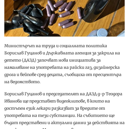
Министърът на труда и социалната политика
Борислав Гуцанов и Държавната агенция за закрила на
детето (ДАЗД) започват нова инициатива за
намаляване на употребата на райски газ, дизайнерска
дрога и вейпове сред децата, съобщиха от пресцентъра
на ведомството.
Борислав Гуцанов и председателят на ДАЗД д-р Теодора
Иванова ще представят видеоклипове, в които на
достъпен език лекари разказват за вредите от
употребата на тези субстанции. На събитието ще
бъдат представени и актуални данни за действията на