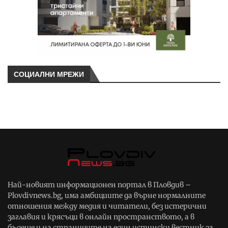
СОЦИАЛНИ МРЕЖИ
Най-новият информационен портал в Пловдив –
Plovdivnews.bg, има амбициите да върне нормалните
отношения между медия и читатели, без истерични
заглавия и крясъци в онлайн пространството, а в
бъдеще и на страниците на един истински вестник за