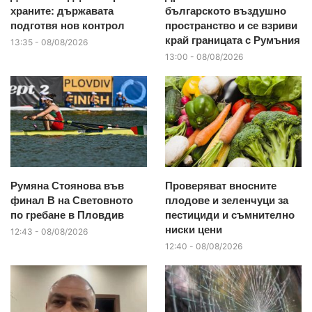
храните: държавата
българското въздушно
подготвя нов контрол
пространство и се взриви
край границата с Румъния
13:35 - 08/08/2026
13:00 - 08/08/2026
Румяна Стоянова във
Проверяват вносните
финал B на Световното
плодове и зеленчуци за
по гребане в Пловдив
пестициди и съмнително
ниски цени
12:43 - 08/08/2026
12:40 - 08/08/2026