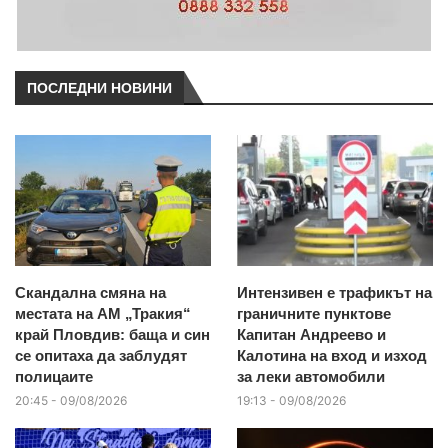
ПОСЛЕДНИ НОВИНИ
Скандална смяна на
Интензивен е трафикът на
местата на АМ „Тракия“
граничните пунктове
край Пловдив: баща и син
Капитан Андреево и
се опитаха да заблудят
Калотина на вход и изход
полицаите
за леки автомобили
20:45 - 09/08/2026
19:13 - 09/08/2026