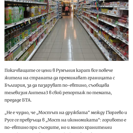
Покачващите се цени в Румъния карат все повече
жители на страната да преминават границата с
България, за да пазаруват по-евтино, съобщава
телевизия Антена3 в свой репортаж по темата,
предаде БТА.
„Не е чудно, че „Мостът на дружбата“ между Гюргево и
Русе се превръща в „Мост на икономиката“: горивото е
по-евтино при съседите, но и много хранителни