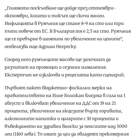
„Голямото поскъпване ще дойде през септември-
октомври, когато и токът ще скочи много.
Инфлацията в Румъния ще стане 8-9 на сто или три
пъти повече от ЕС. В България тя е 2,5 на сто. Румъния
ще се превърне в шампион по увеличение на цените“,
отбелязва още Адриан Негреску.
Според него румънците масово ще започнат да
разчитат на промоции и сезонни намаления.
Експертът не изключва и рецесията като сценарий.
Първият пакет бюджетно-фискални мерки на
правителството на Илие Боложан влязоха в сила на 1
август и включват увеличение на ДДС от 19 на 21
процента, увеличение на акцизите върху горивата,
алкохолните напитки и цигарите с 10 процента и
въвеждането на здравни вноски за пенсиите над 3000
леи (1160 лева). Те имат за цел да овладеят прекомерния