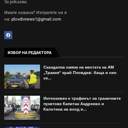
За реклама
Имате новина? Изпратете ни я
на:
plovdivnews1@gmail.com
ИЗБОР НА РЕДАКТОРА
Скандална смяна на местата на АМ
„Тракия“ край Пловдив: баща и син
се...
Интензивен е трафикът на граничните
пунктове Капитан Андреево и
Калотина на вход и...