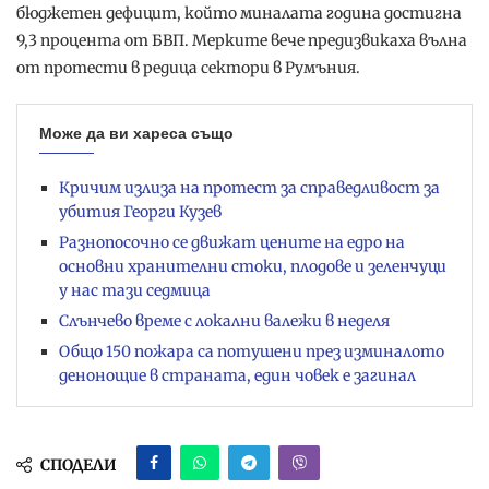
бюджетен дефицит, който миналата година достигна
9,3 процента от БВП. Мерките вече предизвикаха вълна
от протести в редица сектори в Румъния.
Може да ви хареса също
Кричим излиза на протест за справедливост за
убития Георги Кузев
Разнопосочно се движат цените на едро на
основни хранителни стоки, плодове и зеленчуци
у нас тази седмица
Слънчево време с локални валежи в неделя
Общо 150 пожара са потушени през изминалото
денонощие в страната, един човек е загинал
СПОДЕЛИ