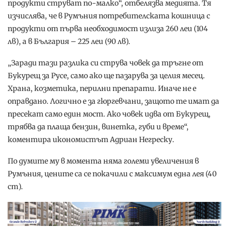
продукти струват по-малко“, отбелязва медията. Тя
изчислява, че в Румъния потребителската кошница с
продукти от първа необходимост излиза 260 леи (104
лв), а в България – 225 леи (90 лв).
„Заради тази разлика си струва човек да тръгне от
Букурещ за Русе, само ако ще пазарува за целия месец.
Храна, козметика, перилни препарати. Иначе не е
оправдано. Логично е за гюргевчани, защото те имат да
пресекат само един мост. Ако човек идва от Букурещ,
трябва да плаща бензин, винетка, губи и време“,
коментира икономистът Адриан Негреску.
По думите му в момента няма големи увеличения в
Румъния, цените са се покачили с максимум една лея (40
ст).