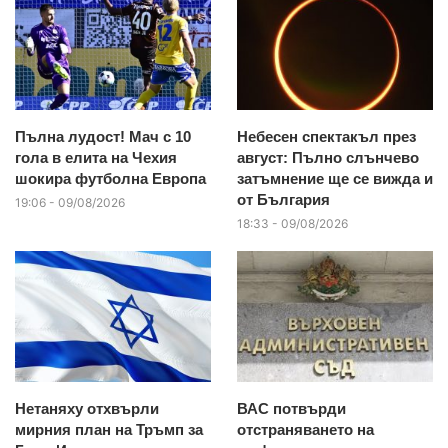
Пълна лудост! Мач с 10
Небесен спектакъл през
гола в елита на Чехия
август: Пълно слънчево
шокира футболна Европа
затъмнение ще се вижда и
от България
19:06 - 09/08/2026
18:33 - 09/08/2026
Нетаняху отхвърли
ВАС потвърди
мирния план на Тръмп за
отстраняването на