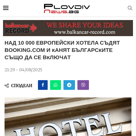
HAД 10 000 EВPOПEЙCКИ XOТEЛA CЪДЯТ
ВООKІNG.СОM И ĸAНЯТ БЪЛГAPCĸИТE
CЪЩO ДA CE ВĸЛЮЧAТ
21:29 - 04/08/2025
СПОДЕЛИ