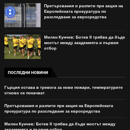
Претърсвания и разпити при акция на
Европейската прокуратура по
разследване за евросредства
Милен Кунчев: Ботев II трябва да бъде
мостът между академията и първия
отбор
ПОСЛЕДНИ НОВИНИ
Гърция остава в тревога за нови пожари, температурите
отново се покачват
Претърсвания и разпити при акция на Европейската
прокуратура по разследване за евросредства
Милен Кунчев: Ботев II трябва да бъде мостът между
академията и първия отбор