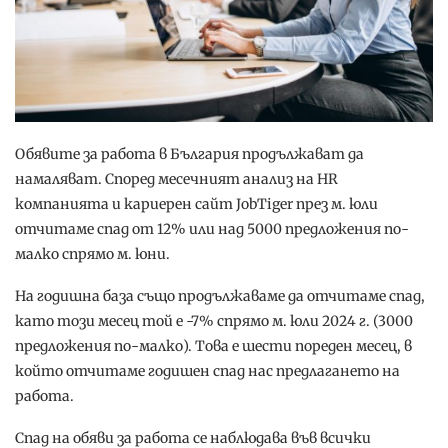
Обявите за работа в България продължават да
намаляват. Според месечният анализ на HR
компанията и кариерен сайт JobTiger през м. юли
отчитаме спад от 12% или над 5000 предложения по-
малко спрямо м. юни.
На годишна база също продължаваме да отчитаме спад,
като този месец той е -7% спрямо м. юли 2024 г. (3000
предложения по-малко). Това е шести пореден месец, в
който отчитаме годишен спад нас предлагането на
работа.
Спад на обяви за работа се наблюдава във всички