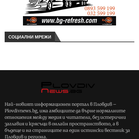
СОЦИАЛНИ МРЕЖИ
Най-новият информационен портал в Пловдив –
Plovdivnews.bg, има амбициите да върне нормалните
отношения между медия и читатели, без истерични
заглавия и крясъци в онлайн пространството, а в
бъдеще и на страниците на един истински вестник за
Пловдив и региона.