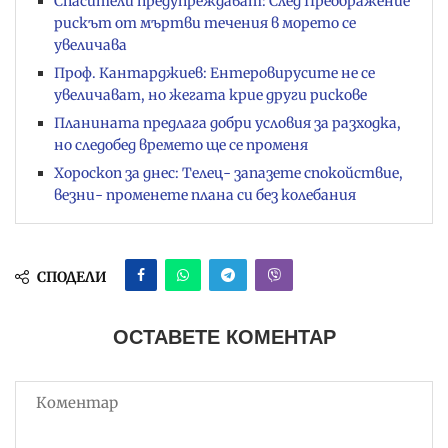
Спасители предупреждават: След Преображение
рискът от мъртви течения в морето се
увеличава
Проф. Кантарджиев: Ентеровирусите не се
увеличават, но жегата крие други рискове
Планината предлага добри условия за разходка,
но следобед времето ще се променя
Хороскоп за днес: Телец- запазете спокойствие,
везни- променете плана си без колебания
СПОДЕЛИ
ОСТАВЕТЕ КОМЕНТАР