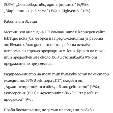
(5,3%), „Счетоводство, одит, финанси“ (4,9%),
„Маркетинг и реклама“ (3%) и „Изкуство“ (1%).
Работа от вкъщи
Месечният анализ на HR компанията и кариерен сайт
JobTiger показва, че броя на предложенията за работа
от вкъщи и/или дистанционна работа остава
непроменен спрямо предходния м. юни. Броят на този
тип предложения е около 3100 и съставлява 9% от
предлагането през месеца.
Разпределението на този тип възможности по сектори
е следното: 55% в сектора „ИТ“, следван от
„Административни и обслужващи дейности“ (16%),
аутсорсинг (BPO) индустрията (14%) и „Търговия и
продажби“ (9%).
Прави впечатление, че делът на този тип обяви