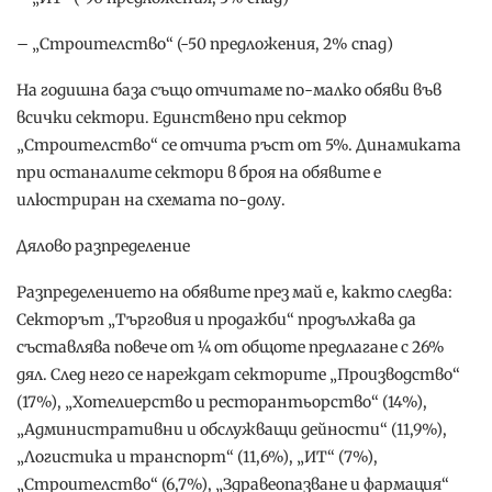
– „Строителство“ (-50 предложения, 2% спад)
На годишна база също отчитаме по-малко обяви във
всички сектори. Единствено при сектор
„Строителство“ се отчита ръст от 5%. Динамиката
при останалите сектори в броя на обявите е
илюстриран на схемата по-долу.
Дялово разпределение
Разпределението на обявите през май е, както следва:
Секторът „Търговия и продажби“ продължава да
съставлява повече от ¼ от общоте предлагане с 26%
дял. След него се нареждат секторите „Производство“
(17%), „Хотелиерство и ресторантьорство“ (14%),
„Административни и обслужващи дейности“ (11,9%),
„Логистика и транспорт“ (11,6%), „ИТ“ (7%),
„Строителство“ (6,7%), „Здравеопазване и фармация“