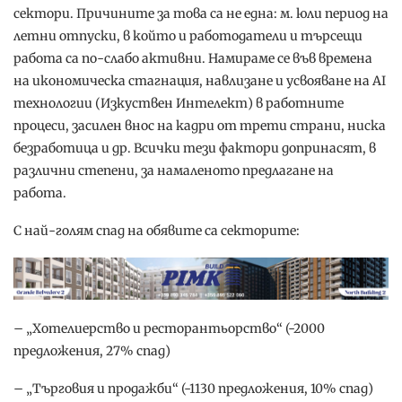
сектори. Причините за това са не една: м. юли период на
летни отпуски, в който и работодатели и търсещи
работа са по-слабо активни. Намираме се във времена
на икономическа стагнация, навлизане и усвояване на AI
технологии (Изкуствен Интелект) в работните
процеси, засилен внос на кадри от трети страни, ниска
безработица и др. Всички тези фактори допринасят, в
различни степени, за намаленото предлагане на
работа.
С най-голям спад на обявите са секторите:
– „Хотелиерство и ресторантьорство“ (-2000
предложения, 27% спад)
– „Търговия и продажби“ (-1130 предложения, 10% спад)