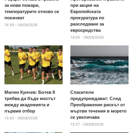
за нови пожари,
при акция на
температурите отново се
Европейската
покачват
прокуратура по
разследване за
14:39 - 06/08/2026
евросредства
14:00 - 06/08/2026
Милен Кунчев: Ботев II
Спасители
трябва да бъде мостът
предупреждават: След
между академията и
Преображение рискът от
първия отбор
мъртви течения в морето
се увеличава
13:42 - 06/08/2026
13:37 - 06/08/2026