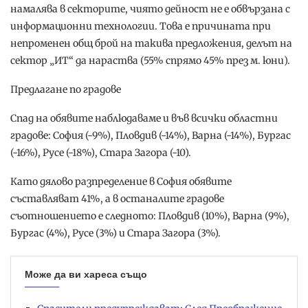
намалява в секторите, чиято дейност не е обвързана с
информационни технологии. Това е причината при
непроменен общ брой на такива предложения, делът на
сектор „ИТ“ да нараства (55% спрямо 45% през м. юни).
Предлагане по градове
Спад на обявите наблюдаваме и във всички областни
градове: София (-9%), Пловдив (-14%), Варна (-14%), Бургас
(-16%), Русе (-18%), Стара Загора (-10).
Като дялово разпределение в София обявите
съставляват 41%, а в останалите градове
съотношението е следното: Пловдив (10%), Варна (9%),
Бургас (4%), Русе (3%) и Стара Загора (3%).
Може да ви хареса също