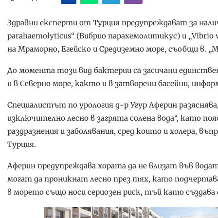
Здравни експерти от Турция предупреждават за налич
parahaemolyticus“ (Вибрио парахемолитикус) и „Vibrio
на Мраморно, Егейско и Средиземно море, съобщи в. „
До момента този вид бактерии са засичани единствен
и в Северно море, както и в затворени басейни, инфо
Специалистът по урология д-р Угур Аферин разяснява
изключително лесно в загрята солена вода“, като поя
раздразнения и заболявания, сред които и холера, въп
Турция.
Аферин предупреждава хората да не влизат във вода
могат да проникнат лесно през тях, като подчертава
в морето също носи сериозен риск, тъй като създава