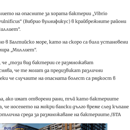
ието на опасните за хората бактерии „Vibrio
 vulnificus“ (Вибрио вулнификус) в крайбрежните райони
Миллиет“.
о в Балтийско море, като на скоро са били установени
рмира „Миллиет“.
, че „този вид бактерии се размножават
снява, че те могат да предизвикат различни
реки че случаите на опасната болест са рядкост в
та, ако имат отворени рани, тъй като бактериите
, че носенето на мокри бански дълго време след къпане
 отлична среда за размножаване на бактериите./БТА