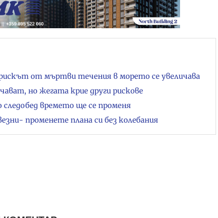
рискът от мъртви течения в морето се увеличава
чават, но жегата крие други рискове
но следобед времето ще се променя
везни- променете плана си без колебания