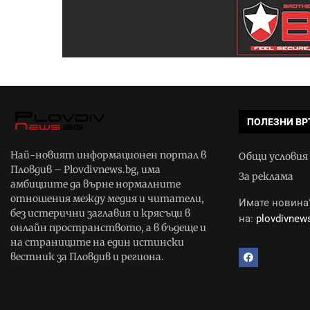
ПОЛЕЗНИ ВР
Най-новият информационен портал в
Общи условия
Пловдив – Plovdivnews.bg, има
За реклама
амбициите да върне нормалните
отношения между медия и читатели,
Имате новина?
без истерични заглавия и крясъци в
на:
plovdivne
онлайн пространството, а в бъдеще и
на страниците на един истински
вестник за Пловдив и региона.