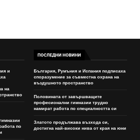
ПОСЛЕДНИ НОВИНИ
ия и
България, Румъния и Испания подписаха
аха
споразумение за съвместна охрана на
въздушното пространство
а на
странство
Половината от завършващите
професионални гимназии трудно
намират работа по специалността си
гимназии
Златото продължава възхода си,
работа по
достигна най-високи нива от края на юни
и