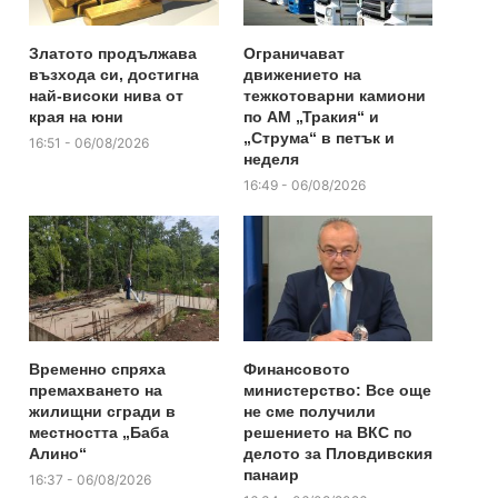
Златото продължава
Ограничават
възхода си, достигна
движението на
най-високи нива от
тежкотоварни камиони
края на юни
по АМ „Тракия“ и
„Струма“ в петък и
16:51 - 06/08/2026
неделя
16:49 - 06/08/2026
Временно спряха
Финансовото
премахването на
министерство: Все още
жилищни сгради в
не сме получили
местността „Баба
решението на ВКС по
Алино“
делото за Пловдивския
панаир
16:37 - 06/08/2026