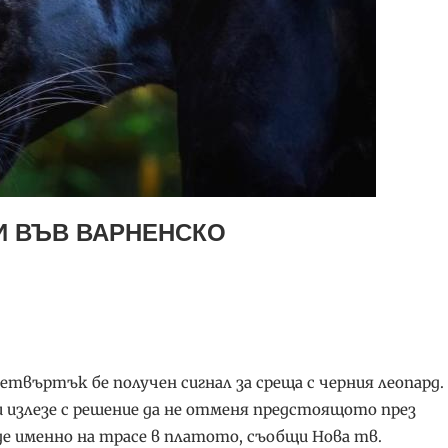
И ВЪВ ВАРНЕНСКО
твъртък бе получен сигнал за среща с черния леопард.
и излезе с решение да не отменя предстоящото през
де именно на трасе в платото, съобщи Нова тв.