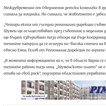
Междувременно от Обединения детски комплекс в гра
сигнала за хищника. Но сигнали, че животното е забе
„Четири екипа от съседни регионални дирекции съвме
Шумен ще осъществяват през съботния и неделния де
ще бъдат извършвани тези обходи ще бъде координира
техните патрули да се осигури по-висока степен на
обясни Емил Гелов от Регионална Дирекция по горит
„В момента информацията ни е, че в област Варна се
техните райони тази нощ. „Шуменското плато“ не е з
отива на свой риск“, подчерта областният управите