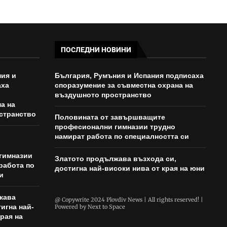
ПОСЛЕДНИ НОВИНИ
ия и
България, Румъния и Испания подписаха
аха
споразумение за съвместна охрана на
въздушното пространство
а на
странство
Половината от завършващите
професионални гимназии трудно
намират работа по специалността си
гимназии
Златото продължава възхода си,
работа по
достигна най-високи нива от края на юни
и
жава
@ Copywrite 2024 Plovdiv News | All rights reserved! |
игна най-
Powered by
Next to Space
рая на