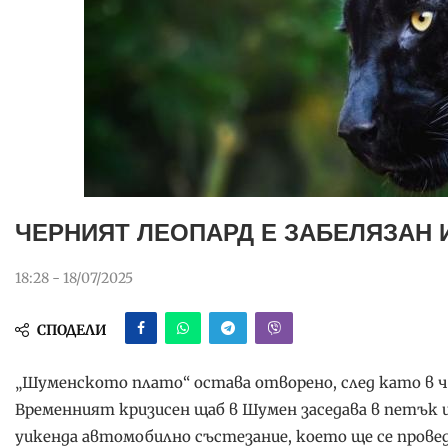
ЧЕРНИЯТ ЛЕОПАРД Е ЗАБЕЛЯЗАН 
18:28 - 18/07/2025
СПОДЕЛИ
„Шуменското плато“ остава отворено, след като в че
Временният кризисен щаб в Шумен заседава в петък 
уикенда автомобилно състезание, което ще се прове