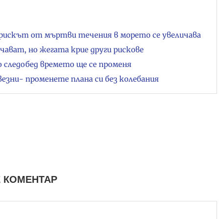
рискът от мъртви течения в морето се увеличава
чават, но жегата крие други рискове
но следобед времето ще се променя
везни- променете плана си без колебания
 КОМЕНТАР