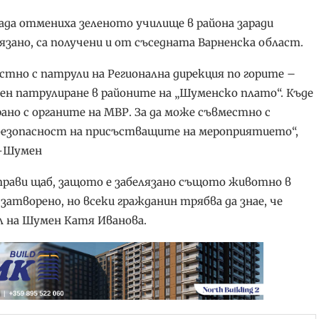
да отмениха зеленото училище в района заради
лязано, са получени и от съседната Варненска област.
стно с патрули на Регионална дирекция по горите –
н патрулиране в районите на „Шуменско плато“. Къде
но с органите на МВР. За да може съвместно с
 безопасност на присъстващите на мероприятието“,
е-Шумен
 прави щаб, защото е забелязано същото животно в
атворено, но всеки гражданин трябва да знае, че
л на Шумен Катя Иванова.