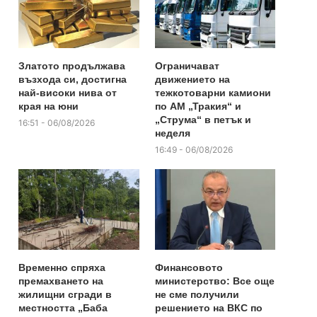
Златото продължава
Ограничават
възхода си, достигна
движението на
най-високи нива от
тежкотоварни камиони
края на юни
по АМ „Тракия“ и
„Струма“ в петък и
16:51 - 06/08/2026
неделя
16:49 - 06/08/2026
Временно спряха
Финансовото
премахването на
министерство: Все още
жилищни сгради в
не сме получили
местността „Баба
решението на ВКС по