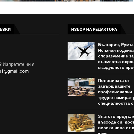
ЪЗКИ
ИЗБОР НА РЕДАКТОРА
България, Румън
Испания подпис
споразумение за
съвместна охран
 Изпратете ни я
въздушното про
ws1@gmail.com
Половината от
завършващите
професионални 
трудно намират 
специалността с
Златото продъл
възхода си, дост
високи нива от к
юни