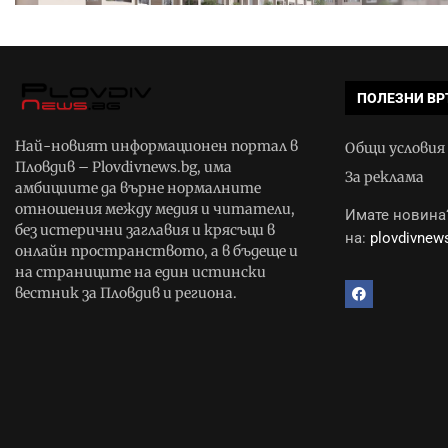
ПОЛЕЗНИ ВР
Най-новият информационен портал в
Общи условия
Пловдив – Plovdivnews.bg, има
За реклама
амбициите да върне нормалните
отношения между медия и читатели,
Имате новина?
без истерични заглавия и крясъци в
на:
plovdivne
онлайн пространството, а в бъдеще и
на страниците на един истински
вестник за Пловдив и региона.