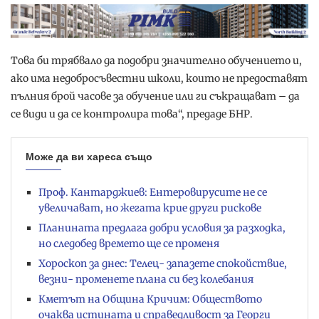
Това би трябвало да подобри значително обучението и,
ако има недобросъвестни школи, които не предоставят
пълния брой часове за обучение или ги съкращават – да
се види и да се контролира това“, предаде БНР.
Може да ви хареса също
Проф. Кантарджиев: Ентеровирусите не се
увеличават, но жегата крие други рискове
Планината предлага добри условия за разходка,
но следобед времето ще се променя
Хороскоп за днес: Телец- запазете спокойствие,
везни- променете плана си без колебания
Кметът на Община Кричим: Обществото
очаква истината и справедливост за Георги