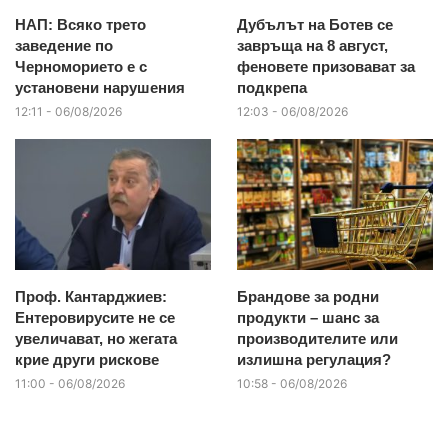
НАП: Всяко трето
Дубълът на Ботев се
заведение по
завръща на 8 август,
Черноморието е с
феновете призовават за
установени нарушения
подкрепа
12:11 - 06/08/2026
12:03 - 06/08/2026
Проф. Кантарджиев:
Брандове за родни
Ентеровирусите не се
продукти – шанс за
увеличават, но жегата
производителите или
крие други рискове
излишна регулация?
11:00 - 06/08/2026
10:58 - 06/08/2026