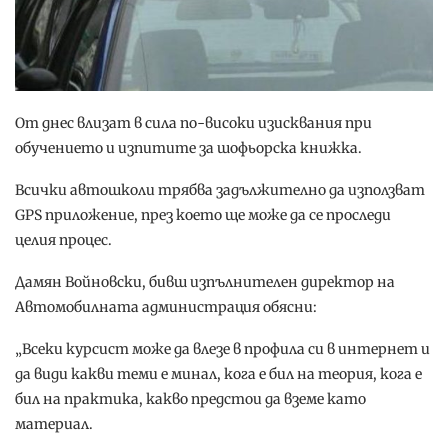
От днес влизат в сила по-високи изисквания при
обучението и изпитите за шофьорска книжка.
Всички автошколи трябва задължително да използват
GPS приложение, през което ще може да се проследи
целия процес.
Дамян Войновски, бивш изпълнителен директор на
Автомобилната администрация обясни:
„Всеки курсист може да влезе в профила си в интернет и
да види какви теми е минал, кога е бил на теория, кога е
бил на практика, какво предстои да вземе като
материал.