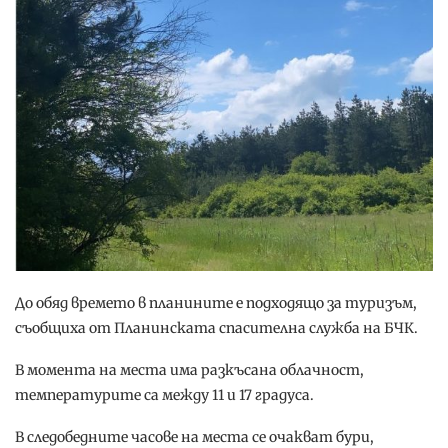
До обяд времето в планините е подходящо за туризъм,
съобщиха от Планинската спасителна служба на БЧК.
В момента на места има разкъсана облачност,
температурите са между 11 и 17 градуса.
В следобедните часове на места се очакват бури,