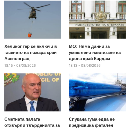
Хеликоптер се включи в
МО: Няма данни за
гасенето на пожара край
умишлено навлизане на
Асеновград
дрона край Кардам
18:15 - 08/08/2026
18:13 - 08/08/2026
Сметната палата
Спукана гума едва не
отхвърли твърденията за
предизвика фатален