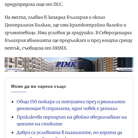
предупредиха още от ПСС.
На места, главно в Западна България и около
Централния Балкан, ще има краткотрайни валежи и
гръмотевици. Има условия за градушки. В Северозападна
България явленията ще продължат и през нощта срещу
петък, съобщиха от НИМХ.
Може да ви хареса също
Общо 150 пожара са потушени през изминалото
денонощие в страната, един човек е загинал
Приключва периодът на двойно обозначаване на
цените на стоките
Добри са условията в планините, но хората да