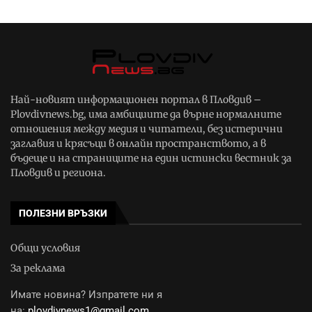
Най-новият информационен портал в Пловдив –
Plovdivnews.bg, има амбициите да върне нормалните
отношения между медия и читатели, без истерични
заглавия и крясъци в онлайн пространството, а в
бъдеще и на страниците на един истински вестник за
Пловдив и региона.
ПОЛЕЗНИ ВРЪЗКИ
Общи условия
За реклама
Имате новина? Изпратете ни я
на:
plovdivnews1@gmail.com