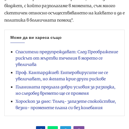
бюджет, с който разполагаме в момента, съм много
скептичен относно осъществяването на каквато и да е
политика в болничната помощ“.
Може да ви хареса също
Спасители предупреждават: След Преображение
рискът от мъртви течения в морето се
увеличава
Проф. Кантарджиев: Ентеровирусите не се
увеличават, но жегата крие други рискове
Планината предлага добри условия за разходка,
но следобед времето ще се променя
Хороскоп за днес: Телец- запазете спокойствие,
везни- променете плана си без колебания