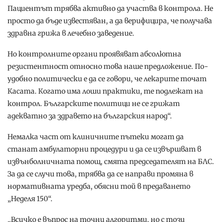
Пациентът трябва активно да участва в контрола. Не
просто да бъде известяван, а да верифицира, че получава
здравна грижа в лечебно заведение.
Но контролните органи проявяват абсолютна
резистентност относно това наше предложение. По-
удобно политически е да се говори, че лекарите точат
Касата. Когато има лоши практики, те подлежат на
контрол. Българските политици не се грижат
адекватно за здравето на българския народ“.
Немалка част от клиничните пътеки могат да
станат амбулаторни процедури и да се извършват в
извънболничната помощ, смята председателят на БЛС.
За да се случи това, трябва да се направи промяна в
нормативната уредба, обясни той в предаването
„Неделя 150“.
„Всичко е въпрос на точни алгоритми, но с този