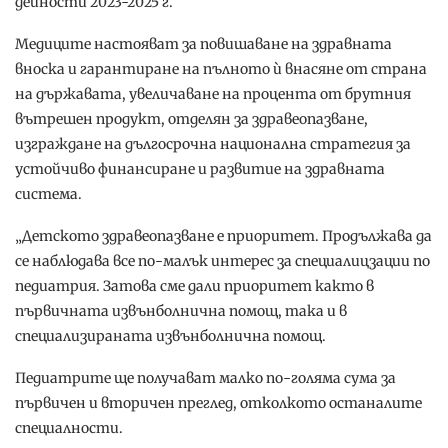
дейности 2023-2025 г.
Медиците настояват за повишаване на здравната
вноска и гарантиране на пълното ѝ внасяне от страна
на държавата, увеличаване на процента от брутния
вътрешен продукт, отделян за здравеопазване,
изграждане на дългосрочна национална стратегия за
устойчиво финансиране и развитие на здравната
система.
„Детското здравеопазване е приоритет. Продължава да
се наблюдава все по-малък интерес за специалицзации по
педиатрия. Затова сме дали приоритет както в
първичната извънболнична помощ, така и в
специализираната извънболнична помощ.
Педиатрите ще получават малко по-голяма сума за
първичен и вторичен преглед, отколкото останалите
специалности.