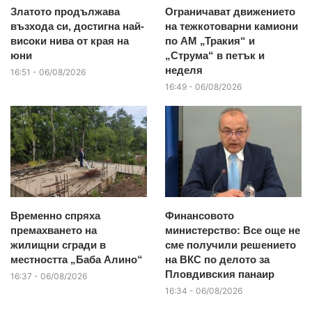
Златото продължава
Ограничават движението
възхода си, достигна най-
на тежкотоварни камиони
високи нива от края на
по АМ „Тракия“ и
юни
„Струма“ в петък и
неделя
16:51 - 06/08/2026
16:49 - 06/08/2026
Временно спряха
Финансовото
премахването на
министерство: Все още не
жилищни сгради в
сме получили решението
местността „Баба Алино“
на ВКС по делото за
Пловдивския панаир
16:37 - 06/08/2026
16:34 - 06/08/2026