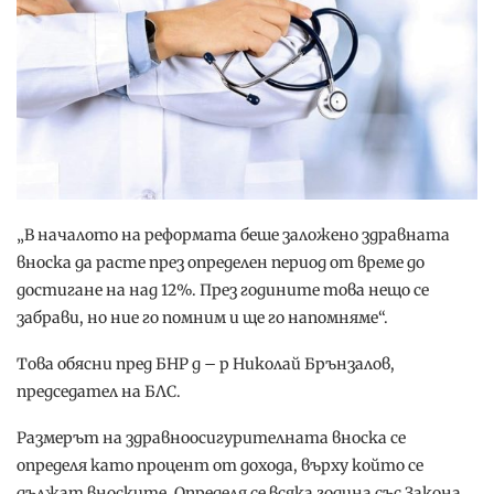
„В началото на реформата беше заложено здравната
вноска да расте през определен период от време до
достигане на над 12%. През годините това нещо се
забрави, но ние го помним и ще го напомняме“.
Това обясни пред БНР д – р Николай Брънзалов,
председател на БЛС.
Размерът на здравноосигурителната вноска се
определя като процент от дохода, върху който се
дължат вноските. Определя се всяка година със Закона