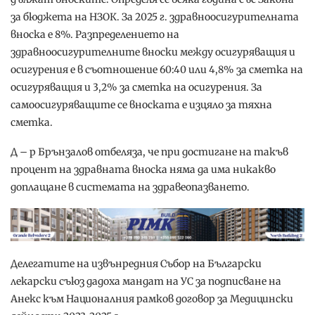
за бюджета на НЗОК. За 2025 г. здравноосигурителната
вноска е 8%. Разпределението на
здравноосигурителните вноски между осигуряващия и
осигурения е в съотношение 60:40 или 4,8% за сметка на
осигуряващия и 3,2% за сметка на осигурения. За
самоосигуряващите се вноската е изцяло за тяхна
сметка.
Д – р Брънзалов отбеляза, че при достигане на такъв
процент на здравната вноска няма да има никакво
доплащане в системата на здравеопазването.
Делегатите на извънредния Събор на Български
лекарски съюз дадоха мандат на УС за подписване на
Анекс към Националния рамков договор за Медицински