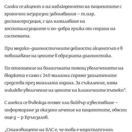
Сложи се акцент и на наблюдението на пациентите с
хронични незаразни заболявания – т.нар.
диспансеризация, с цел намаляване на
хоспитализациите и по-добра грижа от страна на
системата.
При медико-диагностичните дейности акцентът е в
повишаване на цените в образната диагностика.
По отношение на болничната помощ увеличението на
бюджета е само с 240 милиона спрямо заплатените
средства през миналата година. За съжаление, няма
никакво увеличение на цените на клиничните пътеки“.
С анекса се въвежда есемес или вайбър известяване –
информиране за оказано лечение на пациентите, обясни
още д – р Брънзалов.
„Становището на БЛС е, че това е недостатъчно.