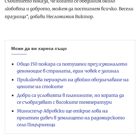
Събитието показа, че когато се обединим около
любовта и доброто, можем да постигнем всичко. Весели
празници“, добави Несломимия Виктор.
Може да ви хареса също
Общо 150 пожара са потушени през изминалото
денонощие в страната, един човек е загинал
Приключва периодът на двойно обозначаване на
цените на стоките
Добри са условията в планините, но хората да
се съобразяват с високите температури
Министър Абровски ще открие лова на
прелетен дивеч в землището на радомирското
село Поцърненци