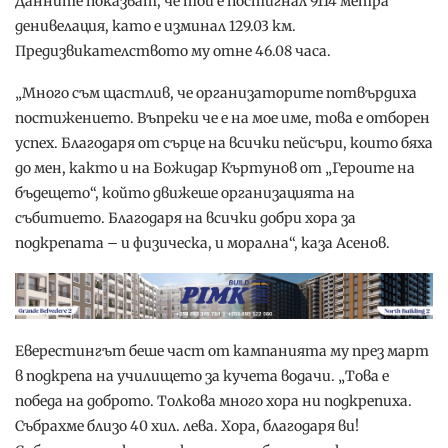
Данните показват, че той е постигнал 9114 метра
денивелация, като е изминал 129.03 км.
Предизвикателството му отне 46.08 часа.
„Много съм щастлив, че организаторите потвърдиха
постижението. Въпреки че е на мое име, това е отборен
успех. Благодаря от сърце на всички пейсъри, които бяха
до мен, както и на Божидар Къртунов от „Героите на
бъдещето“, който движеше организацията на
събитието. Благодаря на всички добри хора за
подкрепата – и физическа, и морална“, каза Асенов.
Еверестингът беше част от кампанията му през март
в подкрепа на училището за кучета водачи. „Това е
победа на доброто. Толкова много хора ни подкрепиха.
Събрахме близо 40 хил. лева. Хора, благодаря ви!