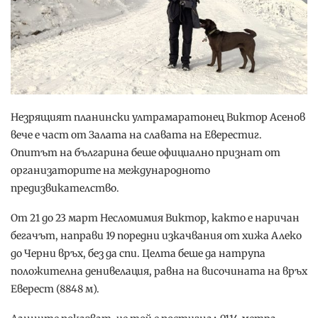
Незрящият планински ултрамаратонец Виктор Асенов
вече е част от Залата на славата на Еверестиг.
Опитът на българина беше официално признат от
организаторите на международното
предизвикателство.
От 21 до 23 март Несломимия Виктор, както е наричан
бегачът, направи 19 поредни изкачвания от хижа Алеко
до Черни връх, без да спи. Целта беше да натрупа
положителна денивелация, равна на височината на връх
Еверест (8848 м).