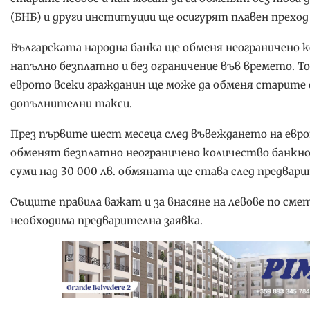
(БНБ) и други институции ще осигурят плавен преход
Българската народна банка ще обменя неограничено 
напълно безплатно и без ограничение във времето. То
еврото всеки гражданин ще може да обменя старите с
допълнителни такси.
През първите шест месеца след въвеждането на ев
обменят безплатно неограничено количество банкнот
суми над 30 000 лв. обмяната ще става след предвари
Същите правила важат и за внасяне на левове по сметк
необходима предварителна заявка.