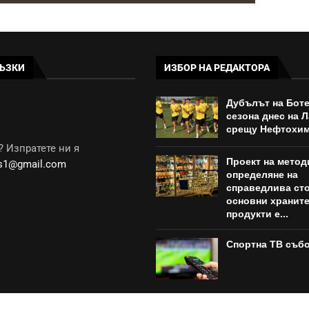
ЪЗКИ
ИЗБОР НА РЕДАКТОРА
Дубълът на Боте
сезона днес на 
срещу Нефтохи
 Изпратете ни я
Проект на метод
ws1@gmail.com
определяне на
справедлива сто
основни хранит
продукти е...
Спортна ТВ съб