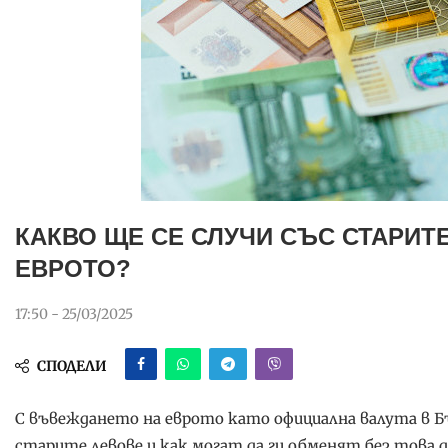
КАКВО ЩЕ СЕ СЛУЧИ СЪС СТАРИТ
ЕВРОТО?
17:50 - 25/03/2025
СПОДЕЛИ
С въвеждането на еврото като официална валута в Бъ
старите левове и как могат да ги обменят без това 