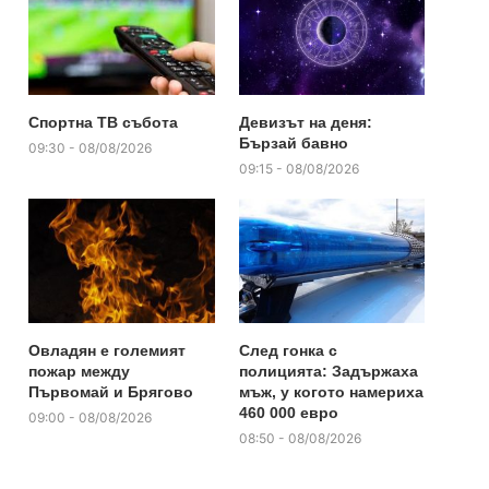
Спортна ТВ събота
Девизът на деня:
Бързай бавно
09:30 - 08/08/2026
09:15 - 08/08/2026
Овладян е големият
След гонка с
пожар между
полицията: Задържаха
Първомай и Брягово
мъж, у когото намериха
460 000 евро
09:00 - 08/08/2026
08:50 - 08/08/2026