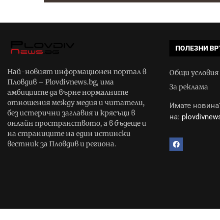
ПОЛЕЗНИ ВР
Най-новият информационен портал в
Общи условия
Пловдив – Plovdivnews.bg, има
За реклама
амбициите да върне нормалните
отношения между медия и читатели,
Имате новина?
без истерични заглавия и крясъци в
на:
plovdivne
онлайн пространството, а в бъдеще и
на страниците на един истински
вестник за Пловдив и региона.