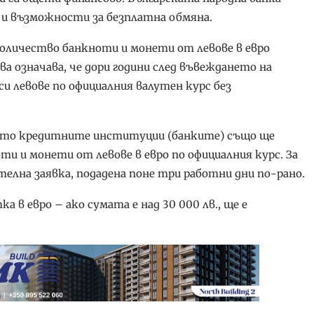
 и възможности за безплатна обмяна.
количество банкноти и монети от левове в евро
ва означава, че дори години след въвеждането на
и левове по официалния валутен курс без
рото кредитните институции (банките) също ще
и и монети от левове в евро по официалния курс. За
телна заявка, подадена поне три работни дни по-рано.
а в евро – ако сумата е над 30 000 лв., ще е