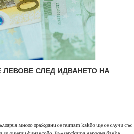
Е ЛЕВОВЕ СЛЕД ИДВАНЕТО НА
лгария много граждани се питат какво ще се случи със
да ги ощети финансово. Българската народна банка