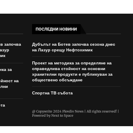
ПОСЛЕДНИ НОВИНИ
в започва
Дубълът на Ботев започва сезона днес
Лазур
на Лазур срещу Нефтохимик
мик
Проект на методика за определяне на
справедлива стойност на основни
ика за
хранителни продукти е публикуван за
обществено обсъждане
йност на
елни
Спортна ТВ събота
ота
@ Copywrite 2024 Plovdiv News | All rights reserved! |
Powered by
Next to Space