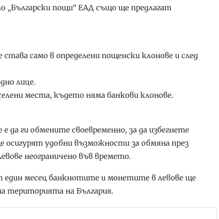
о „Български пощи“ ЕАД също ще предлагат
ще става само в определени пощенски клонове и след
едно лице.
селени места, където няма банкови клонове.
 е да ги обмените своевременно, за да избегнете
е осигурят удобни възможности за обмяна през
евове неограничено във времето.
от един месец банкнотите и монетите в левове ще
а територията на България.