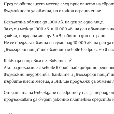
През първите шест месеца след приемането на еврот
възможност за обмяна, но с някои ограничения:
Безплатна обмяна до 1000 лв. на ден за едно лице.
За суми между 1000 лв. и 10 000 лв. на ден обмяната 
заявка, подадена между 3 и 5 работни дни по-рано.
Не се предлага обмяна на суми над 10 000 лв. на ден за 
„Български пощи“ ще обменят левове в евро само в на
Какво да направим с левовете си?
Ако разполагате с левове в брой, най-доброто решение
възможни неудобства. Банките и „Български пощи“ щ
първите шест месеца, а БНБ ще продължи да обменя л
От датата на въвеждане на еврото у нас за период 
продължават да бъдат законно платежно средство н