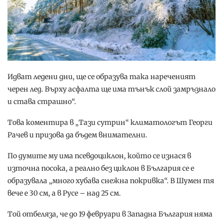
Идват ледени дни, ще се образува така нареченият
черен лед. Върху асфалта ще има тънък слой замръзнало
и става страшно“.
Това коментира в „Тази сутрин“ климатологът Георги
Рачев и призова да бъдем внимателни.
По думите му има псевдоциклон, който се изнася в
източна посока, а реално без циклон в България се е
образувала „много хубава снежна покривка“. В Шумен тя
вече е 30 см, а в Русе – над 25 см.
Той отбеляза, че до 19 февруари в Западна България няма