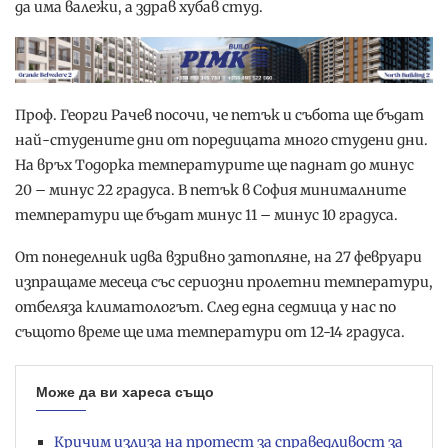
да има валежи, а здрав хубав студ.
Проф. Георги Рачев посочи, че петък и събота ще бъдат
най-студените дни от поредицата много студени дни.
На връх Тодорка температурите ще паднат до минус
20 – минус 22 градуса. В петък в София минималните
температури ще бъдат минус 11 – минус 10 градуса.
От понеделник идва взривно затопляне, на 27 февруари
изпращаме месеца със сериозни пролетни температури,
отбеляза климатологът. След една седмица у нас по
същото време ще има температури от 12-14 градуса.
Може да ви хареса също
Кричим излиза на протест за справедливост за