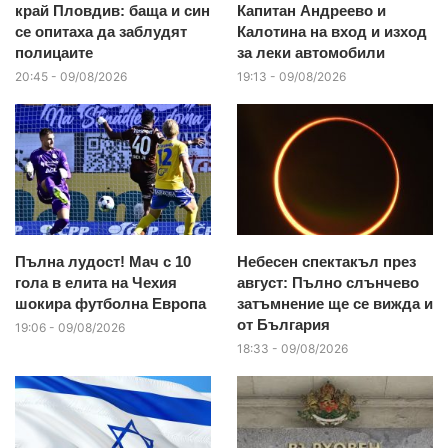
край Пловдив: баща и син
Капитан Андреево и
се опитаха да заблудят
Калотина на вход и изход
полицаите
за леки автомобили
20:45 - 09/08/2026
19:13 - 09/08/2026
Пълна лудост! Мач с 10
Небесен спектакъл през
гола в елита на Чехия
август: Пълно слънчево
шокира футболна Европа
затъмнение ще се вижда и
от България
19:06 - 09/08/2026
18:33 - 09/08/2026