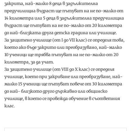
закрита, най-малко 8 деца в задължителна
предучилищна възраст ще пътуват на не по-малко от
14 километра или 5 деца в задължителна предучилищна
възраст ще пътуват на не по-малко от 20 километра
до най-близката друга детска градина или училище.
За защитено училище (от I до VII клас) се определя това,
което ако бъде закрито или преобразувано, най-малко
10 ученици ще трябва пътуват на не по-малко от 20
километра, за да учат.
За защитено училище (от VIII до X клас) се определя
училище, което при закриване или преобразуване, най-
малко 15 ученици ще пътуват повече от 30 километра
до най- близкото друго държавно или общинско
училище, в което се провежда обучение в съответния
клас.