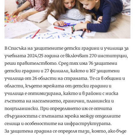
В Списъка на защитените детски градини и училища за
учебната 2024/25 година се включват 270 институции,
реши правителството. Сред тях има 76 защитени
детски градини и 27 филиали, както и 167 защитени
училища от 26 области на страната. Те са в общини и
области, където мрежата от детски градини и
училища е оптимизирана, както и в райони с ниска
гъстота на населението, гранични, планински и
полупланински. При определянето им се отчита
свързаността с пътната мрежа между отделните
селища и особеностите на инфраструктурата.
За защитена градина се определя тази, която, ако бъде