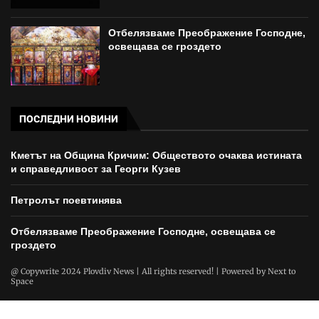
Отбелязваме Преображение Господне,
освещава се гроздето
ПОСЛЕДНИ НОВИНИ
Кметът на Община Кричим: Обществото очаква истината
и справедливост за Георги Кузев
Петролът поевтинява
Отбелязваме Преображение Господне, освещава се
гроздето
@ Copywrite 2024 Plovdiv News | All rights reserved! | Powered by
Next to
Space