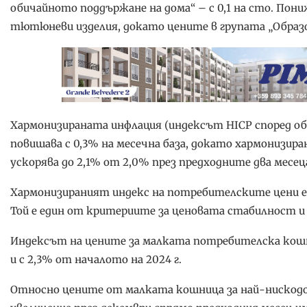
обичайното поддържане на дома“ – с 0,1 на сто. Пони
тютюневи изделия, докато цените в групата „Образо
Хармонизираната инфлация (индексът HICP според общ
повишава с 0,3% на месечна база, докато хармонизир
ускорява до 2,1% от 2,0% през предходните два месец
Хармонизираният индекс на потребителските цени е
Той е един от критериите за ценовата стабилност и
Индексът на цените за малката потребителска кошни
и с 2,3% от началото на 2024 г.
Относно цените от малката кошница за най-нискод