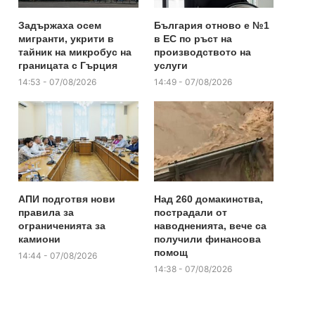
Задържаха осем
България отново е №1
мигранти, укрити в
в ЕС по ръст на
тайник на микробус на
производството на
границата с Гърция
услуги
14:53 - 07/08/2026
14:49 - 07/08/2026
АПИ подготвя нови
Над 260 домакинства,
правила за
пострадали от
ограниченията за
наводненията, вече са
камиони
получили финансова
помощ
14:44 - 07/08/2026
14:38 - 07/08/2026