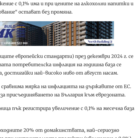
жение с 0,1% има и при цените на алкохолни напитки и
вание“ остават без промяна.
ите европейски стандарти) през декември 2024 г. се
аната потребителска инфлация на годишна база се
а, достигайки най-високо ниво от август насам.
 сравнима мярка на инфлацията на държавите от ЕС.
 за присъединяването на България към еврозоната.
ца пък регистрира увеличение с 0,1% на месечна база
оходните 20% от домакинствата, най-сериозно