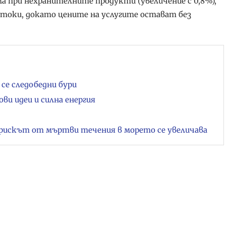
ма при нехранителните продукти (увеличение с 0,8%),
стоки, докато цените на услугите остават без
се следобедни бури
ови идеи и силна енергия
рискът от мъртви течения в морето се увеличава