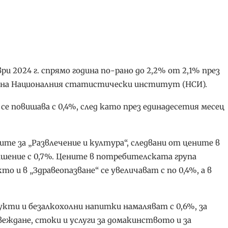
и 2024 г. спрямо година по-рано до 2,2% от 2,1% през
ни на Националния статистически институт (НСИ).
 повишава с 0,4%, след като през единадесетия месец
те за „Развлечение и култура“, следвани от цените в
ишение с 0,7%. Цените в потребителската група
кто и в „Здравеопазване“ се увеличават с по 0,4%, а в
кти и безалкохолни напитки намаляват с 0,6%, за
авеждане, стоки и услуги за домакинството и за