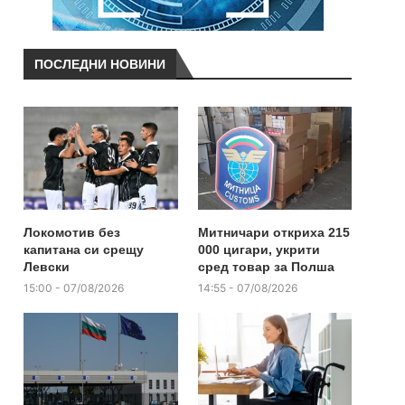
ПОСЛЕДНИ НОВИНИ
Локомотив без
Митничари откриха 215
капитана си срещу
000 цигари, укрити
Левски
сред товар за Полша
15:00 - 07/08/2026
14:55 - 07/08/2026