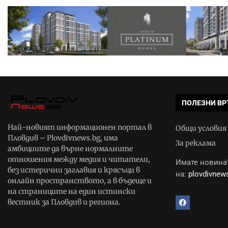
ПОЛЕЗНИ ВР
Най-новият информационен портал в
Общи условия
Пловдив – Plovdivnews.bg, има
За реклама
амбициите да върне нормалните
отношения между медия и читатели,
Имате новина?
без истерични заглавия и крясъци в
на:
plovdivne
онлайн пространството, а в бъдеще и
на страниците на един истински
вестник за Пловдив и региона.