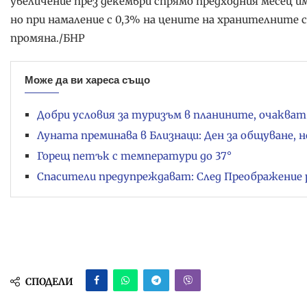
увеличение през декември спрямо предходния месец и
но при намаление с 0,3% на цените на хранителните 
промяна./БНР
Може да ви хареса също
Добри условия за туризъм в планините, очакват 
Луната преминава в Близнаци: Ден за общуване, н
Горещ петък с температури до 37°
Спасители предупреждават: След Преображение 
СПОДЕЛИ