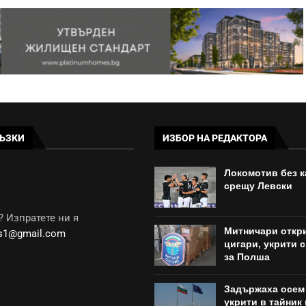
ЪЗКИ
ИЗБОР НА РЕДАКТОРА
Локомотив без к
срещу Левски
 Изпратете ни я
Митничари откри
ws1@gmail.com
цигари, укрити 
за Полша
Задържаха осем 
укрити в тайник 