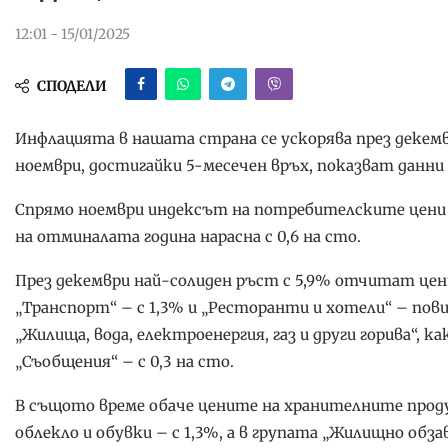
12:01 - 15/01/2025
СПОДЕЛИ
Инфлацията в нашата страна се ускорява през декемвр
ноември, достигайки 5-месечен връх, показват дан
Спрямо ноември индексът на потребителските цени се
на отминалата година нарасна с 0,6 на сто.
През декември най-солиден ръст с 5,9% отчитат цени
„Транспорт“ – с 1,3% и „Ресторанти и хотели“ – пов
„Жилища, вода, електроенергия, газ и други горива“, ка
„Съобщения“ – с 0,3 на сто.
В същото време обаче цените на хранителните проду
облекло и обувки – с 1,3%, а в групата „Жилищно обз