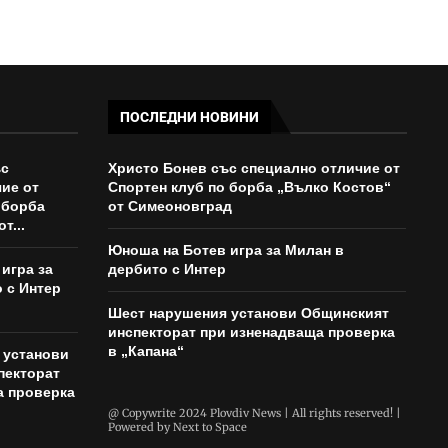
ПОСЛЕДНИ НОВИНИ
ъс
Христо Бонев със специално отличие от
ие от
Спортен клуб по борба „Вълко Костов“
 борба
от Симеоновград
т...
Юноша на Ботев игра за Милан в
игра за
дербито с Интер
 с Интер
Шест нарушения установи Общинският
инспекторат при изненадваща проверка
в „Капана“
 установи
пекторат
а проверка
@ Copywrite 2024 Plovdiv News | All rights reserved! |
Powered by
Next to Space