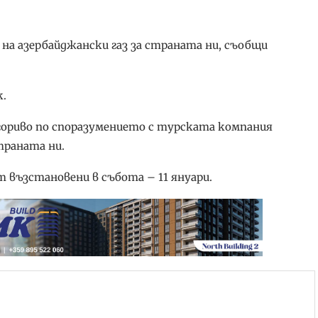
на азербайджански газ за страната ни, съобщи
.
 гориво по споразумението с турската компания
траната ни.
т възстановени в събота – 11 януари.