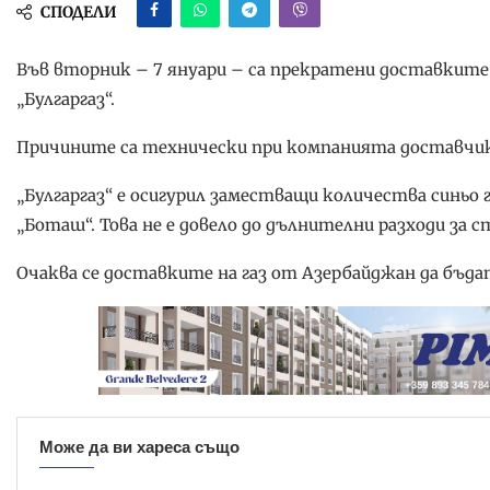
СПОДЕЛИ
Във вторник – 7 януари – са прекратени доставките 
„Булгаргаз“.
Причините са технически при компанията доставчик
„Булгаргаз“ е осигурил заместващи количества синьо
„Боташ“. Това не е довело до дълнителни разходи за с
Очаква се доставките на газ от Азербайджан да бъда
Може да ви хареса също