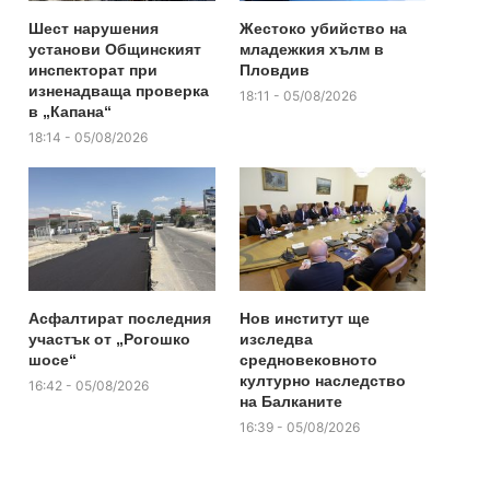
Шест нарушения
Жестоко убийство на
установи Общинският
младежкия хълм в
инспекторат при
Пловдив
изненадваща проверка
18:11 - 05/08/2026
в „Капана“
18:14 - 05/08/2026
Асфалтират последния
Нов институт ще
участък от „Рогошко
изследва
шосе“
средновековното
културно наследство
16:42 - 05/08/2026
на Балканите
16:39 - 05/08/2026