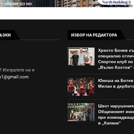
ЪЗКИ
ИЗБОР НА РЕДАКТОРА
Христо Бонев с
специално отлич
Спортен клуб по
„Вълко Костов“ о
 Изпратете ни я
ws1@gmail.com
Юноша на Ботев 
Милан в дербито
Шест нарушения
Общинският инс
при изненадващ
в „Капана“