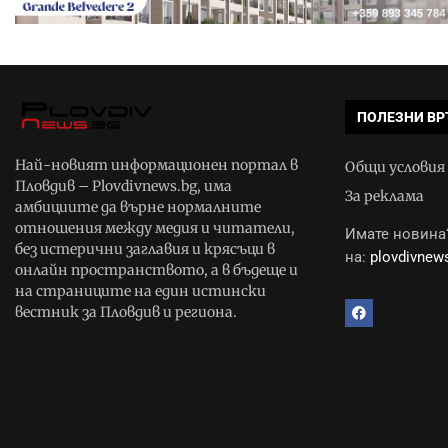
ПОЛЕЗНИ ВР
Най-новият информационен портал в
Общи условия
Пловдив – Plovdivnews.bg, има
За реклама
амбициите да върне нормалните
отношения между медия и читатели,
Имате новина?
без истерични заглавия и крясъци в
на:
plovdivne
онлайн пространството, а в бъдеще и
на страниците на един истински
вестник за Пловдив и региона.