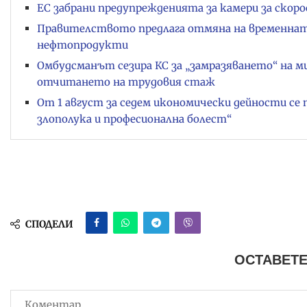
ЕС забрани предупрежденията за камери за скор
Правителството предлага отмяна на временната 
нефтопродукти
Омбудсманът сезира КС за „замразяването“ на 
отчитането на трудовия стаж
От 1 август за седем икономически дейности се 
злополука и професионална болест“
СПОДЕЛИ
ОСТАВЕТЕ