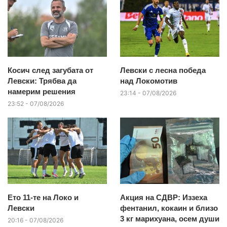
Косич след загубата от
Левски с лесна победа
Левски: Трябва да
над Локомотив
намерим решения
23:14 - 07/08/2026
23:52 - 07/08/2026
Ето 11-те на Локо и
Акция на СДВР: Иззеха
Левски
фентанил, кокаин и близо
3 кг марихуана, осем души
20:16 - 07/08/2026