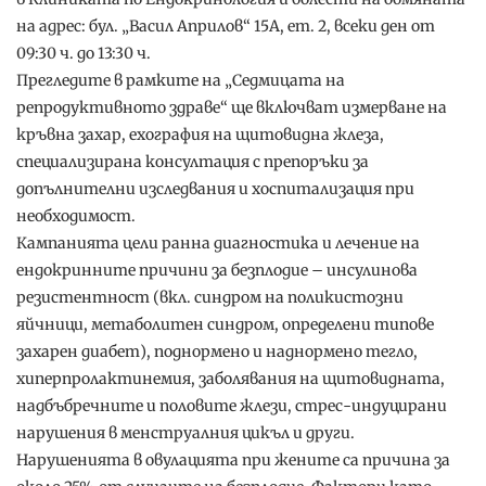
на адрес: бул. „Васил Априлов“ 15А, ет. 2, всеки ден от
09:30 ч. до 13:30 ч.
Прегледите в рамките на „Седмицата на
репродуктивното здраве“ ще включват измерване на
кръвна захар, ехография на щитовидна жлеза,
специализирана консултация с препоръки за
допълнителни изследвания и хоспитализация при
необходимост.
Кампанията цели ранна диагностика и лечение на
ендокринните причини за безплодие – инсулинова
резистентност (вкл. синдром на поликистозни
яйчници, метаболитен синдром, определени типове
захарен диабет), поднормено и наднормено тегло,
хиперпролактинемия, заболявания на щитовидната,
надбъбречните и половите жлези, стрес-индуцирани
нарушения в менструалния цикъл и други.
Нарушенията в овулацията при жените са причина за