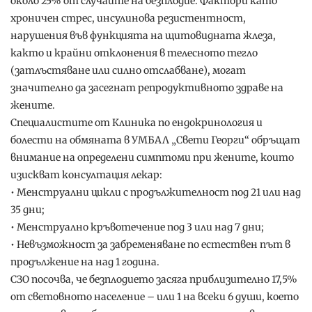
около 25% от случаите на безплодие. Фактори като
хроничен стрес, инсулинова резистентност,
нарушения във функцията на щитовидната жлеза,
както и крайни отклонения в телесното тегло
(затлъстяване или силно отслабване), могат
значително да засегнат репродуктивното здраве на
жените.
Специалистите от Клиника по ендокринология и
болести на обмяната в УМБАЛ „Свети Георги“ обръщат
внимание на определени симптоми при жените, които
изискват консултация лекар:
• Менструални цикли с продължителност под 21 или над
35 дни;
• Менструално кръвотечение под 3 или над 7 дни;
• Невъзможност за забременяване по естествен път в
продължение на над 1 година.
СЗО посочва, че безплодието засяга приблизително 17,5%
от световното население – или 1 на всеки 6 души, което