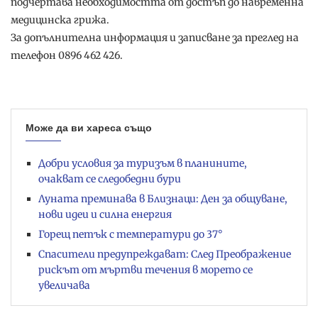
подчертава необходимостта от достъп до навременна
медицинска грижа.
За допълнителна информация и записване за преглед на
телефон 0896 462 426.
Може да ви хареса също
Добри условия за туризъм в планините,
очакват се следобедни бури
Луната преминава в Близнаци: Ден за общуване,
нови идеи и силна енергия
Горещ петък с температури до 37°
Спасители предупреждават: След Преображение
рискът от мъртви течения в морето се
увеличава