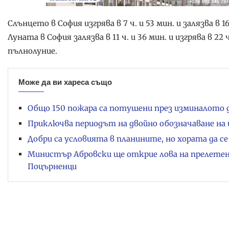
Слънцето в София изгрява в 7 ч. и 53 мин. и залязва в 1
Луната в София залязва в 11 ч. и 36 мин. и изгрява в 22
пълнолуние.
Може да ви хареса също
Общо 150 пожара са потушени през изминалото д
Приключва периодът на двойно обозначаване на
Добри са условията в планините, но хората да 
Министър Абровски ще открие лова на прелетен
Поцърненци