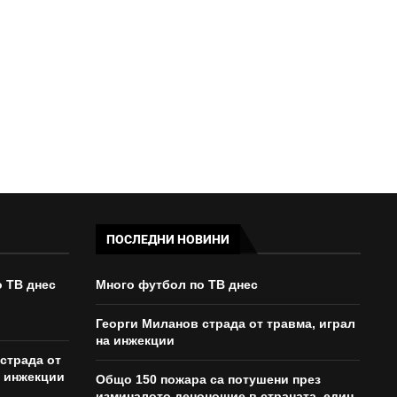
10:00 - 08/08/2026
ПОСЛЕДНИ НОВИНИ
 ТВ днес
Много футбол по ТВ днес
Георги Миланов страда от травма, играл
на инжекции
страда от
а инжекции
Общо 150 пожара са потушени през
изминалото денонощие в страната, един