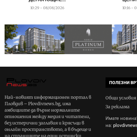
10:29 - 08/08/2026
10:16 - 
ПОЛЕЗНИ ВР
Най-новият информационен портал в
Общи условия
Пловдив – Plovdivnews.bg, има
За реклама
амбициите да върне нормалните
отношения между медия и читатели,
Имате новина?
без истерични заглавия и крясъци в
на:
plovdivne
онлайн пространството, а в бъдеще и
на страниците на един истински