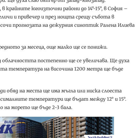
ри. Ще духа слаб вятър от запад-югозапад.
 крайните югоизточни райони до 14°-15°, в София –
еличи и привечер и през нощта срещу събота в
 сочи прогнозата на дежурния синоптик Ралена Илиева
едното за месеца, още малко ще се понижи.
д облачността постепенно ще се увеличава. Ще духа
ата температура на височина 1200 метра ще бъде
ди обяд на места ще има мъгла или ниска слоеста
ксималните температури ще бъдат между 12° и 15°.
о на морето ще бъде 2-3 бала.