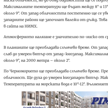
ниска облачност, но до обяд видимостта ще се подоб
Максималните температури ще бъдат между 8° и 13°, в
около 9°. От запад облачността постепенно ще се ув
западните райони ще започнат валежи от дъжд. Това
в сайта на НИМХ.
Атмосферното налягане е значително по-ниско от ср
В планините ще преобладава слънчево време. От запа
слаб до умерен вятър от запад-югозапад. Максималн
около 9°, на 2000 метра – около 2°.
По Черноморието ще преобладава слънчево време. Пре
облачност. Ще духа до умерен югозападен вятър. Ма
Температурата на морската вода е 10°-12°. Вълнениет