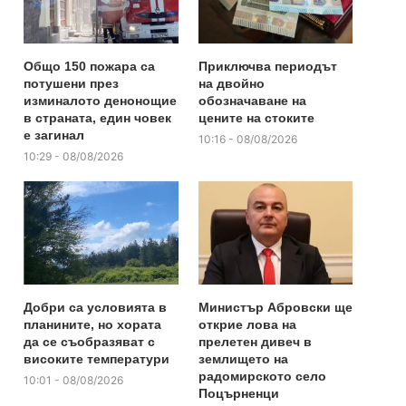
Общо 150 пожара са
Приключва периодът
потушени през
на двойно
изминалото денонощие
обозначаване на
в страната, един човек
цените на стоките
е загинал
10:16 - 08/08/2026
10:29 - 08/08/2026
Добри са условията в
Министър Абровски ще
планините, но хората
открие лова на
да се съобразяват с
прелетен дивеч в
високите температури
землището на
радомирското село
10:01 - 08/08/2026
Поцърненци