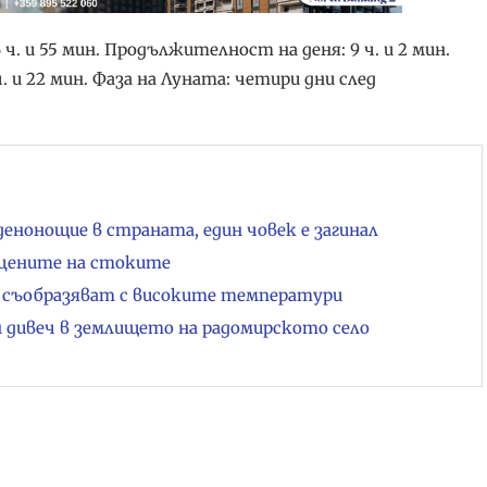
6 ч. и 55 мин. Продължителност на деня: 9 ч. и 2 мин.
 ч. и 22 мин. Фаза на Луната: четири дни след
енонощие в страната, един човек е загинал
 цените на стоките
се съобразяват с високите температури
 дивеч в землището на радомирското село