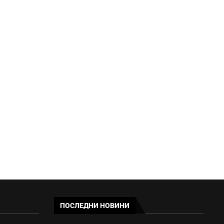
КМЕТЪТ НА ОБЩИНА КРИЧИМ:
ОБЩЕСТВОТО ОЧАКВА
ИСТИНАТА И...
08:39 - 06/08/2026
ПОСЛЕДНИ НОВИНИ