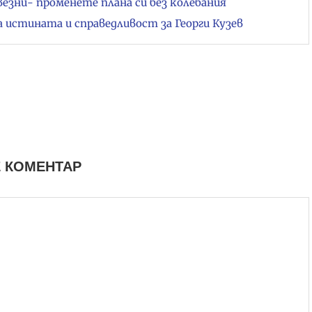
везни- променете плана си без колебания
стината и справедливост за Георги Кузев
 КОМЕНТАР