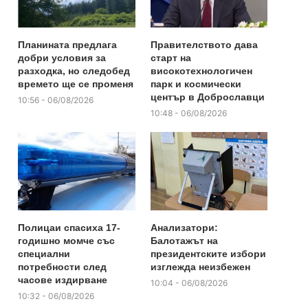
Планината предлага
Правителството дава
добри условия за
старт на
разходка, но следобед
високотехнологичен
времето ще се променя
парк и космически
център в Доброславци
10:56 - 06/08/2026
10:48 - 06/08/2026
Полицаи спасиха 17-
Анализатори:
годишно момче със
Балотажът на
специални
президентските избори
потребности след
изглежда неизбежен
часове издирване
10:04 - 06/08/2026
10:32 - 06/08/2026