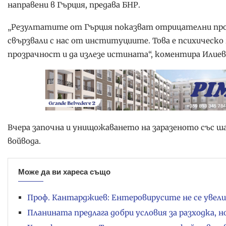
направени в Гърция, предава БНР.
„Резултатите от Гърция показват отрицателни проби
свързвали с нас от институциите. Това е психическо 
прозрачност и да излезе истината“, коментира Илиев
Вчера започна и унищожаването на заразеното със ша
войвода.
Може да ви хареса също
Проф. Кантарджиев: Ентеровирусите не се увели
Планината предлага добри условия за разходка, 