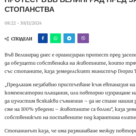
СТОПАНСТВА
08:22 - 30/11/2024
СПОДЕЛИ
Във Велинград днес е организиран протест пред зас
да обезщети собственика на животните, които трябва
със стопаните, каза земеделският министър Георги Т
„Предлагам незабавно пристъпване към евтаназия н
компенсаторни плащания, или повторно изпращане на 
да изчистим всякакви съмнения – да не стане нашия 
сме на 100% убедени – животните са болни“, каза зем
собственикът на поставените под карантина елитни
Стопанинът каза, че има разминаване между повтор