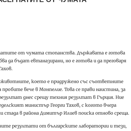
егнатите от чумата стопанства. Държавата е готова
 да бъдат евтаназирани, но е готова и да преговаря
ахов.
а животните, което е придружено със съответните
пробите вече в Монпелие. Това се прави наистина, за
резултат днес срещу техния резултат в Гърция. Ние
еделският министър Георги Тахов, с когото вчера
 стада в района Димитър Илиев поиска отново среща.
ните резултати от българските лаборатории и тези,