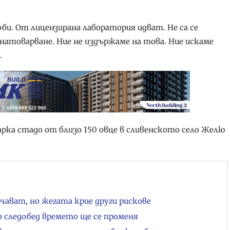
. От лицензирана лаборатория идват. Не са се
натоварване. Ние не издържаме на това. Ние искаме
.
рка стадо от близо 150 овце в сливенското село Желю
чават, но жегата крие други рискове
но следобед времето ще се променя