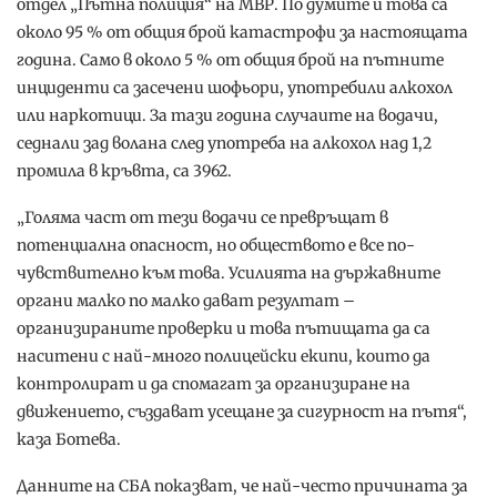
отдел „Пътна полиция“ на МВР. По думите й това са
около 95 % от общия брой катастрофи за настоящата
година. Само в около 5 % от общия брой на пътните
инциденти са засечени шофьори, употребили алкохол
или наркотици. За тази година случаите на водачи,
седнали зад волана след употреба на алкохол над 1,2
промила в кръвта, са 3962.
„Голяма част от тези водачи се превръщат в
потенциална опасност, но обществото е все по-
чувствително към това. Усилията на държавните
органи малко по малко дават резултат –
организираните проверки и това пътищата да са
наситени с най-много полицейски екипи, които да
контролират и да спомагат за организиране на
движението, създават усещане за сигурност на пътя“,
каза Ботева.
Данните на СБА показват, че най-често причината за