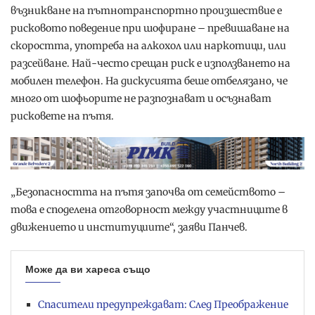
възникване на пътнотранспортно произшествие е
рисковото поведение при шофиране – превишаване на
скоростта, употреба на алкохол или наркотици, или
разсейване. Най-често срещан риск е използването на
мобилен телефон. На дискусията беше отбелязано, че
много от шофьорите не разпознават и осъзнават
рисковете на пътя.
„Безопасността на пътя започва от семейството –
това е споделена отговорност между участниците в
движението и институциите“, заяви Панчев.
Може да ви хареса също
Спасители предупреждават: След Преображение