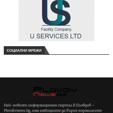
СОЦИАЛНИ МРЕЖИ
Най-новият информационен портал в Пловдив –
Plovdivnews.bg, има амбициите да върне нормалните