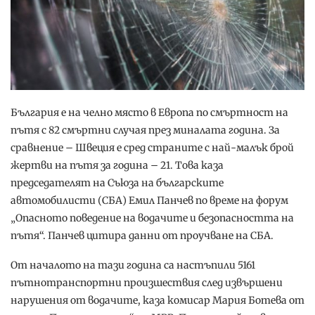
България е на челно място в Европа по смъртност на
пътя с 82 смъртни случая през миналата година. За
сравнение – Швеция е сред страните с най-малък брой
жертви на пътя за година – 21. Това каза
председателят на Съюза на българските
автомобилисти (СБА) Емил Панчев по време на форум
„Опасното поведение на водачите и безопасността на
пътя“. Панчев цитира данни от проучване на СБА.
От началото на тази година са настъпили 5161
пътнотранспортни произшествия след извършени
нарушения от водачите, каза комисар Мария Ботева от