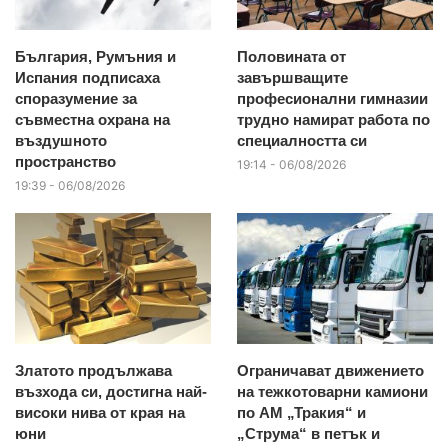
България, Румъния и
Половината от
Испания подписаха
завършващите
споразумение за
професионални гимназии
съвместна охрана на
трудно намират работа по
въздушното
специалността си
пространство
19:14 - 06/08/2026
19:39 - 06/08/2026
Златото продължава
Ограничават движението
възхода си, достигна най-
на тежкотоварни камиони
високи нива от края на
по АМ „Тракия“ и
юни
„Струма“ в петък и