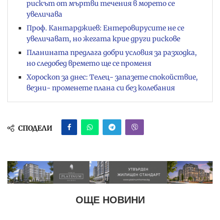
рискът от мъртви течения в морето се
увеличава
Проф. Кантарджиев: Ентеровирусите не се
увеличават, но жегата крие други рискове
Планината предлага добри условия за разходка,
но следобед времето ще се променя
Хороскоп за днес: Телец- запазете спокойствие,
везни- променете плана си без колебания
СПОДЕЛИ
ОЩЕ НОВИНИ