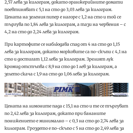
2,57 лева за килограм, докато оранжерийните домати
поевтиняват с 5,1 на сто до 3,03 лева за килограм.
Цената на зеления пипер е нагоре с 1,2 на сто и той се
търгува по 1,84 лева за килограм, а тази на червения – с
4,2 на сто до 2,24 лева за килограм.
При картофите се наблюдава спад от 4 на сто до 1,15
лева за килограм, докато морковите са по-скъпи с 4,1 на
сто и достигат 1,12 лева за килограм. Зрелият лук
кромид отстъпва с 8,9 на сто до 1 лев за килограм, а
зелето скача с 1,9 на сто до 1,06 лева за килограм.
Цената на лимоните пада с 15,1 на сто и те се търгуват
по 2,42 лева за килограм, докато при бананите
понижението е минимално – с 0,3 на сто до 2,74 лева за
килограм. Гроздето е по-скъпо с 5 на сто до 2,49 лева за