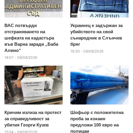
ВАС потвърди
Украинец е задържан за
отстраняването на
убийството на свой
шефката на кадастъра
сънародник в Слънчев
във Варна заради „Баба
бряг
Алино“
16:30 - 09/08/2026
18:07 - 09/08/2026
Кричим излиза на протест
Шофьор с положителна
за справедливост за
проба за кокаин
убития Георги Кузев
предложи 100 евро на
полицаи
15:54 - 09/08/2026