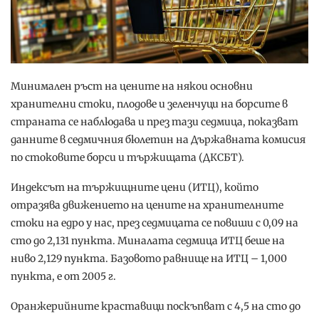
Минимален ръст на цените на някои основни
хранителни стоки, плодове и зеленчуци на борсите в
страната се наблюдава и през тази седмица, показват
данните в седмичния бюлетин на Държавната комисия
по стоковите борси и тържищата (ДКСБТ).
Индексът на тържищните цени (ИТЦ), който
отразява движението на цените на хранителните
стоки на едро у нас, през седмицата се повиши с 0,09 на
сто до 2,131 пункта. Миналата седмица ИТЦ беше на
ниво 2,129 пункта. Базовото равнище на ИТЦ – 1,000
пункта, е от 2005 г.
Оранжерийните краставици поскъпват с 4,5 на сто до