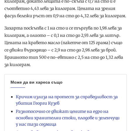
килограм, докато лещата е по-скъпа с 0,7 на сто и е
съответно 4,43 лева за килограм. Цената на зрелия
фасул бележи ръст от 0,9 на сто до 4,32 лева за килограм.
Захарта поскъпва с 1 на сто и се търгува по 1,98 лева за
килограм, а олиото – с 0,1 на сто до 2,93 лева за литър.
Цената на кравето масло (пакетче от 125 грама) също
се движи възходящо – с 2,9 на сто до 2,98 лева за брой.
Брашното тип 500 е по-евтино с 2,5 на сто до 1,32 лева
за килограм.
Може да ви хареса също
Кричим излиза на протест за справедливост за
убития Георги Кузев
Разнопосочно се движат цените на едро на
основни хранителни стоки, плодове и зеленчуци
у нас тази седмица