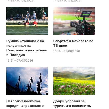
14:38 - 07/08/2026
14:09 - 07/08/2026
Румяна Стоянова е на
Спортът и мачовете по
полуфинал на
ТВ днес
Световното по гребане
13:18 - 07/08/2026
в Пловдив
13:51 - 07/08/2026
Петролът поскъпна
Добри условия за
заради напрежението
туризъм в планините,