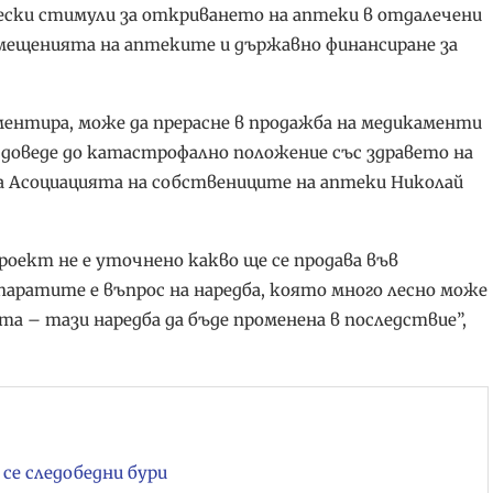
ски стимули за откриването на аптеки в отдалечени
мещенията на аптеките и държавно финансиране за
ментира, може да прерасне в продажба на медикаменти
е доведе до катастрофално положение със здравето на
 на Асоциацията на собствениците на аптеки Николай
ект не е уточнено какво ще се продава във
апаратите е въпрос на наредба, която много лесно може
та – тази наредба да бъде променена в последствие”,
се следобедни бури