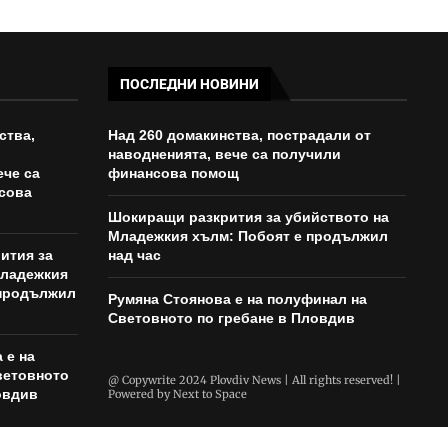
ПОСЛЕДНИ НОВИНИ
ства,
Над 260 домакинства, пострадали от
наводненията, вече са получили
ече са
финансова помощ
сова
Шокиращи разкрития за убийството на
Младежкия хълм: Побоят е продължил
ития за
над час
Младежкия
 продължил
Румяна Стоянова е на полуфинал на
Световното по гребане в Пловдив
 е на
ветовното
@ Copywrite 2024 Plovdiv News | All rights reserved! |
овдив
Powered by
Next to Space