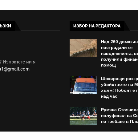
ЪЗКИ
ИЗБОР НА РЕДАКТОРА
Над 260 домакин
пострадали от
наводненията, в
получили финан
 Изпратете ни я
помощ
ws1@gmail.com
Шокиращи разкр
убийството на 
хълм: Побоят е
над час
Румяна Стоянова
полуфинал на С
по гребане в Пл