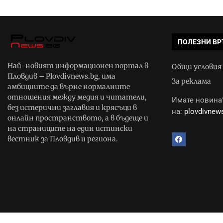
ПОЛЕЗНИ ВР
Най-новият информационен портал в
Общи условия
Пловдив – Plovdivnews.bg, има
За реклама
амбициите да върне нормалните
отношения между медия и читатели,
Имате новина?
без истерични заглавия и крясъци в
на:
plovdivne
онлайн пространството, а в бъдеще и
на страниците на един истински
вестник за Пловдив и региона.