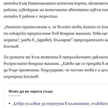
аптеки към Националната аптечна карта, икономиче
райони, извеждане на аптечните автомати извън по
аптеки в райони с недостиг.
„Нашето притеснение е, че всичко това, което се ко
по лекарско предписание във вендинг машини. Това щ
хората”, заяви в „Здравей, България” председателят
Костов.
По думите му към момента в предложеният законопро
въпросните вендинг машини. „Какво ще се продава в 
да бъде променена. Подозираме, че точно това е и цел
подчерта Костов.
Може да ви хареса също
Добри условия за туризъм в планините, очакват 