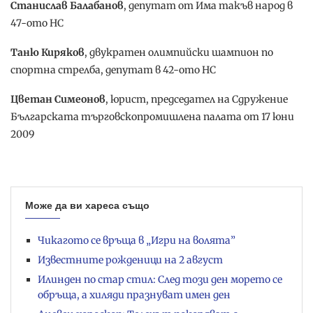
Станислав Балабанов
, депутат от Има такъв народ в
47-ото НС
Таню Киряков
, двукратен олимпийски шампион по
спортна стрелба, депутат в 42-ото НС
Цветан Симеонов
, юрист, председател на Сдружение
Българската търговскопромишлена палата от 17 юни
2009
Може да ви хареса също
Чикагото се връща в „Игри на волята”
Известните рожденици на 2 август
Илинден по стар стил: След този ден морето се
обръща, а хиляди празнуват имен ден