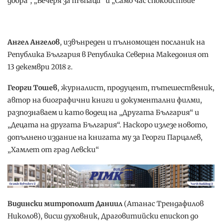
добра“, „Вечеря за тъпаци“ и „Само час спокойствие“
Ангел Ангелов
, извънреден и пълномощен посланик на
Република България в Република Северна Македония от
13 декември 2018 г.
Георги Тошев
, журналист, продуцент, пътешественик,
автор на биографични книги и документални филми,
разпознаваем и като водещ на „Другата България“ и
„Децата на другата България“. Наскоро излезе новото,
допълнено издание на книгата му за Георги Парцалев,
„Хамлет от град Левски“
Видински митрополит Даниил
(Атанас Трендафилов
Николов), висш духовник, Драговитийски епископ до