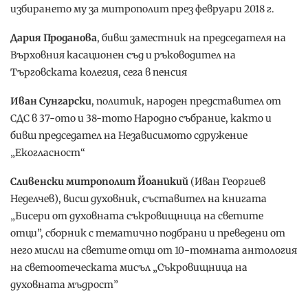
избирането му за митрополит през февруари 2018 г.
Дария Проданова
, бивш заместник на председателя на
Върховния касационен съд и ръководител на
Търговската колегия, сега в пенсия
Иван Сунгарски
, политик, народен представител от
СДС в 37-ото и 38-тото Народно събрание, както и
бивш председател на Независимото сдружение
„Екогласност“
Сливенски митрополит Йоаникий
(Иван Георгиев
Неделчев), висш духовник, съставител на книгата
„Бисери от духовната съкровищница на светите
отци”, сборник с тематично подбрани и преведени от
него мисли на светите отци от 10-томната антология
на светоотеческата мисъл „Съкровищница на
духовната мъдрост”