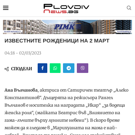
ИЗВЕСТНИТЕ РОЖДЕНИЦИ НА 2 МАРТ
04:18 - 02/03/2023
СПОДЕЛИ
Ана Вълчанова
, актриса от Сатиричен театър „Алеко
Константинов“. Дъщерята на режисьора Рангел
Вълчанов е носителка на наградата „Икар“ „за водеща
женска роля“, (майката Беатрис във „Влиянието на
гама-лъчите върху лунните невени“). В скоро време
можем да я гледаме в „Марихуаната на мама е най-