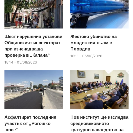
Шест нарушения установи
Жестоко убийство на
Общинският инспекторат
младежкия хълм в
при изненадваща
Пловдив
проверка в „Капана“
18:11 - 05/08/2026
18:14 - 05/08/2026
Асфалтират последния
Нов институт ще изследва
участък от „Рогошко
средновековното
шосе“
културно наследство на