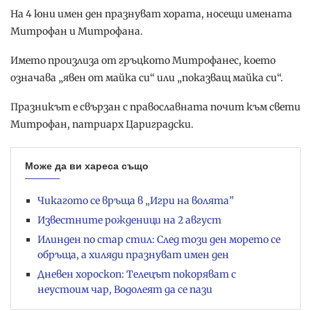
На 4 юни имен ден празнуват хората, носещи имената
Митрофан и Митрофана.
Името произлиза от гръцкото Митрофанес, което
означава „явен от майка си“ или „показващ майка си“.
Празникът е свързан с православната почит към свети
Митрофан, патриарх Цариградски.
Може да ви хареса също
Чикагото се връща в „Игри на волята”
Известните рожденици на 2 август
Илинден по стар стил: След този ден морето се
обръща, а хиляди празнуват имен ден
Дневен хороскоп: Телецът покоряват с
неустоим чар, Водолеят да се пази