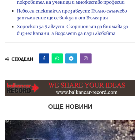
покровител на ученици и множество професии
Небесен спектакъл през август: Пълно слънчево
затъмнение ще се вижда и от България
Хороскоп за 9 август: Скорпионът да внимава за
бизнес капани, а Водолеят да пази любовта
СПОДЕЛИ
ОЩЕ НОВИНИ