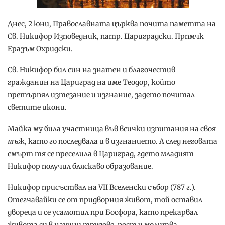
Днес, 2 юни, Православната църква почита паметта на
Св. Никифор Изповедник, патр. Цариградски. Прпмчк
Еразъм Охридски.
Св. Никифор бил син на знатен и благочестив
гражданин на Цариград на име Теодор, който
претърпял изтезание и изгнание, задето почитал
светите икони.
Майка му била участница във всички изпитания на своя
мъж, като го последвала и в изгнанието. А след неговата
смърт тя се преселила в Цариград, гдето младият
Никифор получил бляскаво образование.
Никифор присъствал на VII Вселенски събор (787 г.).
Отегчавайки се от придворния живот, той оставил
двореца и се усамотил при Босфора, като прекарвал
живота си в научни трудове, пост и молитва.