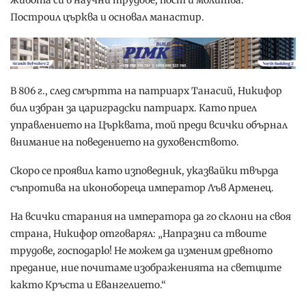
Построил църква и основал манастир.
В 806 г., след смъртта на патриарх Танасий, Никифор
бил избран за цариградски патриарх. Като приел
управлението на Църквата, той преди всички обърнал
внимание на поведението на духовенството.
Скоро се проявил като изповедник, указвайки твърда
съпротива на иконобореца император Лъв Арменец.
На всички старания на императора да го склони на своя
страна, Никифор отговарял: „Напразни са твоите
трудове, господарю! Не можем да изменим древното
предание, ние почитаме изображенията на светците
както Кръста и Евангелието.“