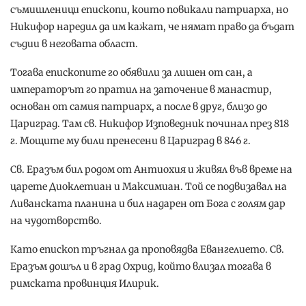
съмишленици епископи, които повикали патриарха, но
Никифор наредил да им кажат, че нямат право да бъдат
съдии в неговата област.
Тогава епископите го обявили за лишен от сан, а
императорът го пратил на заточение в манастир,
основан от самия патриарх, а после в друг, близо до
Цариград. Там св. Никифор Изповедник починал през 818
г. Мощите му били пренесени в Цариград в 846 г.
Св. Еразъм бил родом от Антиохия и живял във време на
царете Диоклетиан и Максимиан. Той се подвизавал на
Ливанската планина и бил надарен от Бога с голям дар
на чудотворство.
Като епископ тръгнал да проповядва Евангелието. Св.
Еразъм дошъл и в град Охрид, който влизал тогава в
римската провинция Илирик.