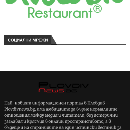
СОЦИАЛНИ МРЕЖИ
Най-новият информационен портал в Пловдив –
Plovdivnews.bg, има амбициите да върне нормалните
отношения между медия и читатели, без истерични
заглавия и крясъци в онлайн пространството, а в
бъдеще и на страниците на един истински вестник за