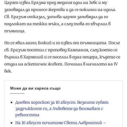
Царят извел Еразма пред медния идол на Зевс и му
заповядал да принесе жертва и да се поклони на идола.
Св. Еразъм отказал, затова царят заповядал да го
подложат на тежки мъки, а след това го хвърлил в
тъмница.
Но се явил ангел Божий и го извел от тъмницата. После
св. Еразъм посетил с проповед Кампания, след което се
върнал в Хармелий и се поселил в една пещера, където се
отдал на аскетичен живот. Починал в началото на IV
век.
Може да ви хареса също
Дневен хороскоп за 10 август: Везните губят
задръжките си, а Лъвовете да внимават с
ревността
На 10 август почитаме Свети Лаврентий –