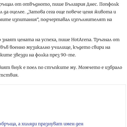
е връщал от отвъдното, пише България Днес. Попфолк
 да оцелее. „Затова сега още повече ценя живота и
емите изпитания“, подчертавал изпълнителят на
 знаят цената на успеха, пише HotArena. Тръгнал от
 във военно музикално училище, където свири на
ките звезди на фолка през 90-те.
вият внук е поел по стъпките му. Момчето е избрало
ътствия.
обръща, а хиляди празнуват имен ден