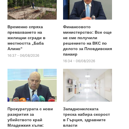
Временно спряха
Финансовото
премахването на
министерство: Все още
жилищни сгради в
не сме получили
местността „Баба
решението на ВКС по
Алино“
делото за Пловдивския
панаир
16:37 - 06/08/2026
16:34 - 06/08/2026
Прокуратурата с нови
Западнонилската
разкрития за
треска набира скорост
убийството край
в Гърция, здравните
Младежкия хълм:
власти