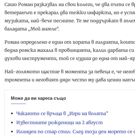
Сашо Роман разказвал на свои колеги, че два пъти с
ветеранът е прекарал два тежки инфаркта, но е успял
музиката, най-вече песните. Те ме поддържат в гол
баладата ,,Мой ангеле“.
Роман определено е един от хората в гилдията, които
бедна ромска махала в провинцията, калил дарбата си
духови инструменти, той се издига до една от най-яр
Най-голямото щастие в момента за певеца е, че него
тромпета и неговият дядо често му дава ценни нап
Може да ви хареса също
Чикагото се връща в „Игри на волята”
Известните рожденици на 2 август
Илинден по стар стил: След този ден морето се 