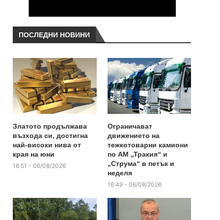
ПОСЛЕДНИ НОВИНИ
Златото продължава
Ограничават
възхода си, достигна
движението на
най-високи нива от
тежкотоварни камиони
края на юни
по АМ „Тракия“ и
„Струма“ в петък и
16:51 - 06/08/2026
неделя
16:49 - 06/08/2026