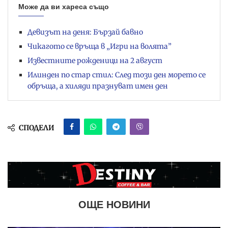
Може да ви хареса също
Девизът на деня: Бързай бавно
Чикагото се връща в „Игри на волята”
Известните рожденици на 2 август
Илинден по стар стил: След този ден морето се
обръща, а хиляди празнуват имен ден
СПОДЕЛИ
ОЩЕ НОВИНИ