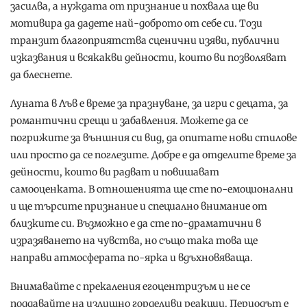
засилва, а нуждата от признание и похвала ще ви
мотивира да дадете най-доброто от себе си. Този
транзит благоприятства сценични изяви, публични
изказвания и всякакви дейности, които ви позволяват
да блеснете.
Луната в Лъв е време за празнуване, за игри с децата, за
романтични срещи и забавления. Можете да се
погрижите за външния си вид, да опитате нови стилове
или просто да се поглезите. Добре е да отделите време за
дейности, които ви радват и повишават
самооценката. В отношенията ще сте по-емоционални
и ще търсите признание и специално внимание от
близките си. Възможно е да сте по-драматични в
изразяването на чувства, но също така това ще
направи атмосферата по-ярка и вдъхновяваща.
Внимавайте с прекаления егоцентризъм и не се
поддавайте на излишно горделиви реакции. Периодът е