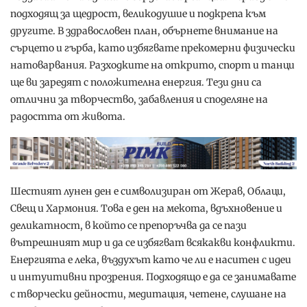
подходящ за щедрост, великодушие и подкрепа към
другите. В здравословен план, обърнете внимание на
сърцето и гърба, като избягвате прекомерни физически
натоварвания. Разходките на открито, спорт и танци
ще ви заредят с положителна енергия. Тези дни са
отлични за творчество, забавления и споделяне на
радостта от живота.
Шестият лунен ден е символизиран от Жерав, Облаци,
Свещ и Хармония. Това е ден на мекота, вдъхновение и
деликатност, в който се препоръчва да се пази
вътрешният мир и да се избягват всякакви конфликти.
Енергията е лека, въздухът като че ли е наситен с идеи
и интуитивни прозрения. Подходящо е да се занимавате
с творчески дейности, медитация, четене, слушане на