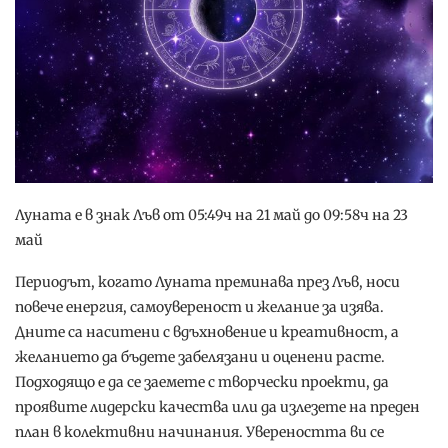
Луната е в знак Лъв от 05:49ч на 21 май до 09:58ч на 23
май
Периодът, когато Луната преминава през Лъв, носи
повече енергия, самоувереност и желание за изява.
Дните са наситени с вдъхновение и креативност, а
желанието да бъдете забелязани и оценени расте.
Подходящо е да се заемете с творчески проекти, да
проявите лидерски качества или да излезете на преден
план в колективни начинания. Увереността ви се