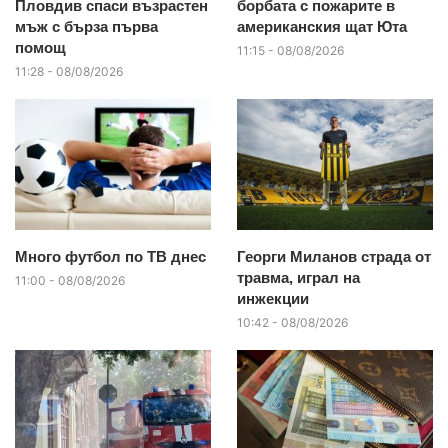
Пловдив спаси възрастен
борбата с пожарите в
мъж с бърза първа
американския щат Юта
помощ
11:15 - 08/08/2026
11:28 - 08/08/2026
Много футбол по ТВ днес
Георги Миланов страда от
травма, играл на
11:00 - 08/08/2026
инжекции
10:42 - 08/08/2026