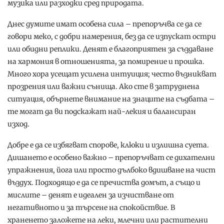
музика или разходки сред природата.
Днес думите имат особена сила – препоръчва се да се
говори меко, с добри намерения, без да се изпускат остри
или обидни реплики. Денят е благоприятен за създаване
на хармония в отношенията, за помирение и прошка.
Много хора усещат усилена интуиция; често възникват
прозрения или важни сънища. Ако сте в затруднена
ситуация, обърнете внимание на знаците на съдбата –
те могат да ви подскажат най-лекия и балансиран
изход.
Добре е да се избягват спорове, клюки и излишна суета.
Дишането е особено важно – препоръчват се дихателни
упражнения, йога или просто дълбоко вдишване на чист
въздух. Подходящо е да се пречиства домът, а също и
мислите – денят е идеален за изчистване от
негативното и за търсене на спокойствие. В
храненето заложете на леки, млечни или растителни