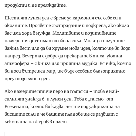
продукти и не преяждайте.
Шестият лунен ден е време за хармония със себе си и
околните. Проявете състрадание и подкрепа, ако около
вас има хора в нужда. Молитвите и позитивните
намерения днес имат особена сила. Може да получите
важна вест или да ви хрумне нова идея, която ще ви води
напред. Вечерта е добре да прекарате в тиха, уютна
атмосфера – с книга или приятна музика. Всичко, което
ви носи вътрешен мир, ще бъде особено благоприятно
през този лунен ден.
Ако намерите птиче перо на пътя си – това е най-
силният знак за 6-и лунен ден. Това е „писмо“ от
Вселената, което ви казва, че сте под закрилата на
висшите сили и че вашите планове ще се развият с
лекотата на жерав в полет.