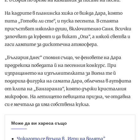
На кадрите в планинска хижа се вижда Дара, която
пита „Готови ли сте“, и пуска песента. В стаята
присъстват няколко души, включително Саня. Всички
започват да куфеят и да викат „Опа“, а някой светва и
гаси лампите за дискотечна атмосфера.
„България Днес“ спомня също, че феновете на Дара
предрекоха победата й на песенния конкурс. При
изпращането на изпълнителката за Виена те й
подариха фигурка на самата Дара, облечена в аутфита
от клипа на „Бангаранга“, която държи кристалния
микрофон. На летището певицата призна, че отдавна
си е мечтала да има собствена кукла.
Може да ви хареса също
Чикагото се връща в „Игри на волята”