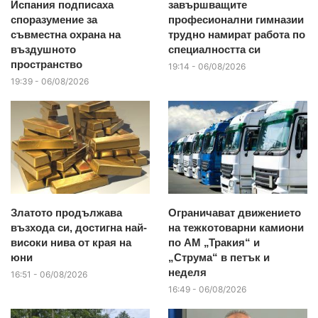
Испания подписаха
завършващите
споразумение за
професионални гимназии
съвместна охрана на
трудно намират работа по
въздушното
специалността си
пространство
19:14 - 06/08/2026
19:39 - 06/08/2026
Златото продължава
Ограничават движението
възхода си, достигна най-
на тежкотоварни камиони
високи нива от края на
по АМ „Тракия“ и
юни
„Струма“ в петък и
неделя
16:51 - 06/08/2026
16:49 - 06/08/2026