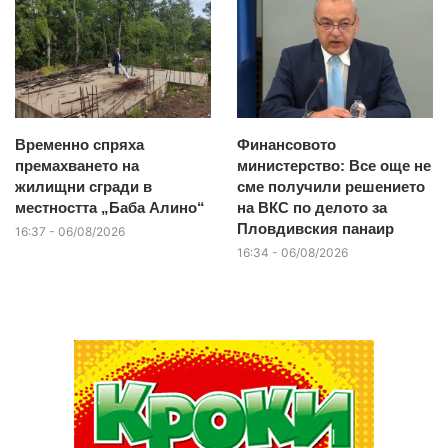
Временно спряха
Финансовото
премахването на
министерство: Все още не
жилищни сгради в
сме получили решението
местността „Баба Алино“
на ВКС по делото за
Пловдивския панаир
16:37 - 06/08/2026
16:34 - 06/08/2026