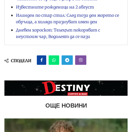
Известните рожденици на 2 август
Илинден по стар стил: След този ден морето се
обръща, а хиляди празнуват имен ден
Дневен хороскоп: Телецът покоряват с
неустоим чар, Водолеят да се пази
СПОДЕЛИ
ОЩЕ НОВИНИ