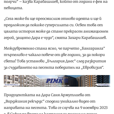
получи“ – казва Карабашлиев, който от години е фен на
певицата.
„Сега може би ще преосмислим отново идеята и ще й
предложим да покаже суперсилата си. Освен това от
цялата история може да стане прекрасен анимационен
герой, защото Дара е чудо“, смята Захари Карабашлиев.
Междувременно стана ясно, че парчето „Бангаранга“
търпеливо е чакало повече от две години, за да покори
света! Това установи „България Днес“ след разкрития
за създаването на песента победител на „Евровизия“.
Продуцентката на Дара Саня Армутлиева от
„Вирджиния рекърдс“ сподели уникално видео от
направата на песента. Това се случва на 9 ноември 2023
г. в София по време на кампания за писане на песни.