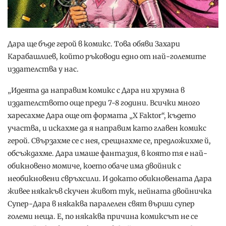
Дара ще бъде герой в комикс. Това обяви Захари
Карабашлиев, който ръководи едно от най-големите
издателства у нас.
„Идеята да направим комикс с Дара ни хрумна в
издателството още преди 7-8 години. Всички много
харесахме Дара още от формата „X Faktor“, където
участва, и искахме да я направим като главен комикс
герой. Свързахме се с нея, срещнахме се, предложихме й,
обсъждахме. Дара имаше фантазия, в която тя е най-
обикновено момиче, което обаче има двойник с
необикновени свръхсили. И докато обикновената Дара
живее някакъв скучен живот тук, нейната двойничка
Супер-Дара в някаква паралелен свят върши супер
големи неща. Е, по някаква причина комиксът не се