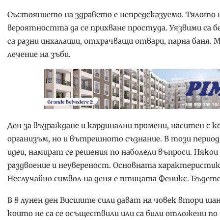
Състоянието на здравето е непредсказуемо. Тялото н
вероятността да се прихване простуда. Уязвими са б
са разни инхалации, отхрачващи отвари, парна баня. М
лечение на зъби.
Ден за възраждане и кардинални промени, наситен с ко
организъм, но и вътрешното съзнание. В този период
идеи, намират се решения по наболели въпроси. Няк
раздвоение и неувереност. Основната характеристика
Неслучайно символ на деня е птицата Феникс. Бъдете
В 8 лунен ден Висшите сили дават на човек втори ша
които не са се осъществили или са били отложени по