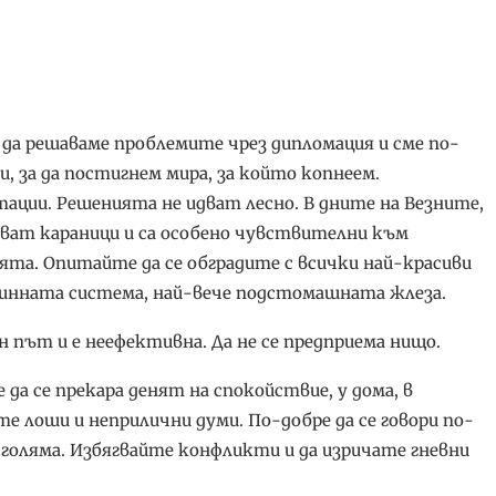
 да решаваме проблемите чрез дипломация и сме по-
, за да постигнем мира, за който копнеем.
тации. Решенията не идват лесно. В дните на Везните,
кват караници и са особено чувствителни към
ята. Опитайте да се обградите с всички най-красиви
кринната система, най-вече подстомашната жлеза.
ен път и е неефективна. Да не се предприема нищо.
да се прекара денят на спокойствие, у дома, в
е лоши и неприлични думи. По-добре да се говори по-
 голяма. Избягвайте конфликти и да изричате гневни