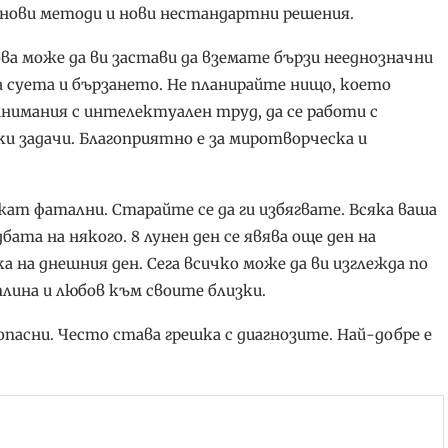
 нови методи и нови нестандартни решения.
ва може да ви застави да вземате бързи нееднозначни
а суета и бързането. Не планирайте нищо, което
анимания с интелектуален труд, да се работи с
ки задачи. Благоприятно е за миротворческа и
жат фатални. Старайте се да ги избягвате. Всяка ваша
бата на някого. 8 лунен ден се явява още ден на
на днешния ден. Сега всичко може да ви изглежда по
плина и любов към своите близки.
опасни. Често става грешка с диагнозите. Най-добре е