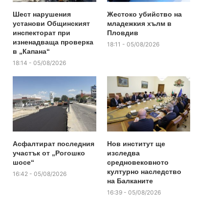
Шест нарушения
Жестоко убийство на
установи Общинският
младежкия хълм в
инспекторат при
Пловдив
изненадваща проверка
18:11 - 05/08/2026
в „Капана“
18:14 - 05/08/2026
Асфалтират последния
Нов институт ще
участък от „Рогошко
изследва
шосе“
средновековното
културно наследство
16:42 - 05/08/2026
на Балканите
16:39 - 05/08/2026