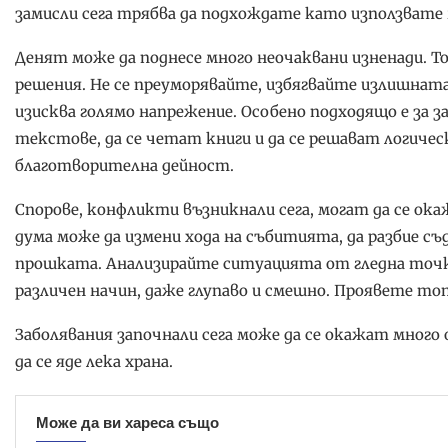
замисли сега трябва да подхождате като използвате
Денят може да поднесе много неочаквани изненади. То
решения. Не се преуморявайте, избягвайте излишнат
изисква голямо напрежение. Особено подходящо е за з
текстове, да се четат книги и да се решават логичес
благотворителна дейност.
Спорове, конфликти възникнали сега, могат да се ока
дума може да измени хода на събитията, да разбие съд
прошката. Анализирайте ситуацията от гледна точка 
различен начин, даже глупаво и смешно. Проявете то
Заболявания започнали сега може да се окажат много 
да се яде лека храна.
Може да ви хареса също