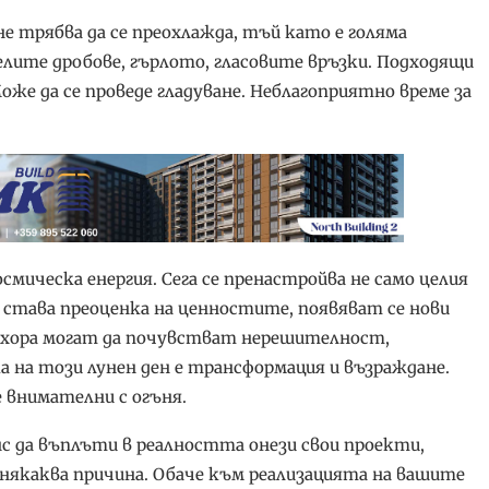
е трябва да се преохлажда, тъй като е голяма
елите дробове, гърлото, гласовите връзки. Подходящи
оже да се проведе гладуване. Неблагоприятно време за
смическа енергия. Сега се пренастройва не само целия
 става преоценка на ценностите, появяват се нови
ои хора могат да почувстват нерешителност,
 на този лунен ден е трансформация и възраждане.
 внимателни с огъня.
нс да въплъти в реалността онези свои проекти,
 някаква причина. Обаче към реализацията на вашите