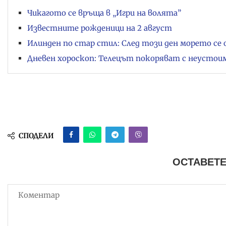
Чикагото се връща в „Игри на волята”
Известните рожденици на 2 август
Илинден по стар стил: След този ден морето се 
Дневен хороскоп: Телецът покоряват с неустоим 
СПОДЕЛИ
ОСТАВЕТЕ