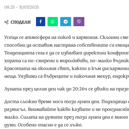
08:25 - 31/07/2025
СПОДЕЛИ
Усеща се атмосфера на покой и хармония. Склонни сме
способни да оставим настрана собствените си емоции
Тенденцията сега е да се избягват директни конфрон
хората са по-смирени и миролюбиви, по-малко възни
красотата на околния свят, както и към дисхармони
неща. Уязвими са бъбреците и пикочния мехур, ендо
Луната през целия ден чак до 20:26ч се движи на праз
Доста сложно време носи този лунен ден. Подходящо е 
размисъл. Внимавайте какво казвате и не произнасяйт
малко. Силата на думите през този лунен ден е много
думи. Особено опасно е да се лъже.