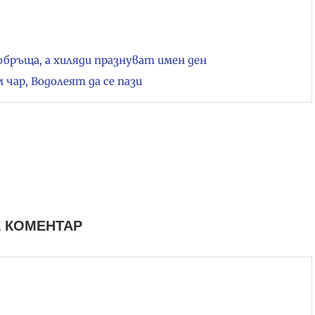
обръща, а хиляди празнуват имен ден
чар, Водолеят да се пази
 КОМЕНТАР