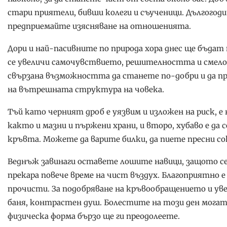
стари приятели, бивши колеги и съученици. Дългого
предприемайте изясняване на отношенията.
Дори и най-пасивните по природа хора днес ще бъдат
се увеличи самочувствието, решителността и смелос
свързана възможността да станете по-добри и да пр
на вътрешната структура на човека.
Тъй като черният дроб е уязвим и изложен на риск, е
както и мазни и пържени храни, и второ, хубаво е да 
кръвта. Можете да варите билки, да пиете пресни сок
Веднъж завинаги оставете лошите навици, защото сег
прекара повече време на чист въздух. Благоприятно е д
прочисти. За подобряване на кръвообращението и уве
баня, контрастен душ. Болестите на този ден могат 
физическа форма бързо ще ги преодолеете.