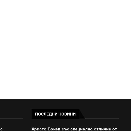
ДНЕВЕН ХОРОСКОП: ТЕЛЕЦЪТ
ПОКОРЯВАТ С НЕУСТОИМ ЧАР,
ВОДОЛЕЯТ...
08:59 - 02/08/2026
ПОСЛЕДНИ НОВИНИ
ъс
Христо Бонев със специално отличие от