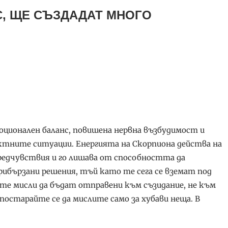
С, ЩЕ СЪЗДАДАТ МНОГО
моционален баланс, повишена нервна възбудимост и
ктните ситуации. Енергията на Скорпиона действа на
предчувствия и го лишава от способността да
рибързани решения, тъй като те сега се вземат под
ите мисли да бъдат отправени към съзидание, не към
остарайте се да мислите само за хубави неща. В