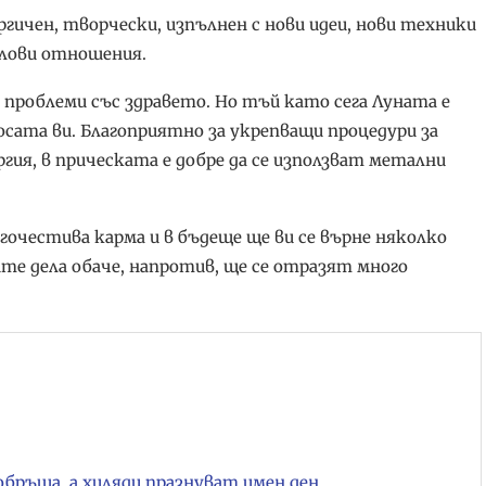
ргичен, творчески, изпълнен с нови идеи, нови техники
олови отношения.
проблеми със здравето. Но тъй като сега Луната е
сата ви. Благоприятно за укрепващи процедури за
ргия, в прическата е добре да се използват метални
гочестива карма и в бъдеще ще ви се върне няколко
ите дела обаче, напротив, ще се отразят много
обръща, а хиляди празнуват имен ден