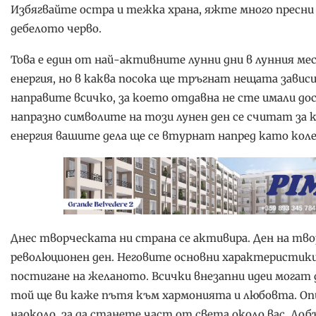
Избягвайте остра и тежка храна, яжте много пресни з
дебелото черво.
Това е един от най-активните лунни дни в лунния ме
енергия, но в каква посока ще тръгнат нещата завис
направите всичко, за което отдавна не сте имали до
напразно символите на този лунен ден се считат за к
енергия вашите дела ще се втурнат напред като коле
Днес творческата ни страна се активира. Ден на тв
революционен ден. Неговите основни характеристики
постигане на желаното. Всички внезапни идеи могат д
той ще ви каже пътя към хармонията и любовта. Оп
наоколо, за да станете част от света около вас. Добъ