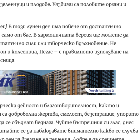
еленчуци и плодове. Уязвими са половите органи и
сец! В този лунен ден има повече от достатъчно
и само от вас. В хармоничната версия ще можете да
статъчно сили или творческо вдъхновение. Не
он и колесница, Пегас – с правилното използване на
сница.
орческа дейност и благотворителност, както и
 са доброволна жертва, смелост, безстрашие, упорито
а се сбъднат веднага. Чуйте вътрешния си глас, днес
итайте се да наблюдавате внимателно какво се случва
р ден за вземане на решения. Добре е да срещнете