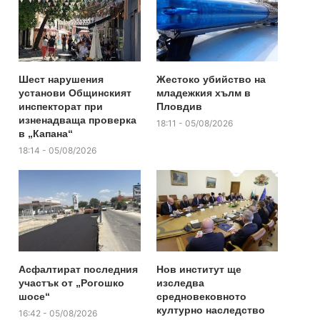
Шест нарушения
Жестоко убийство на
установи Общинският
младежкия хълм в
инспекторат при
Пловдив
изненадваща проверка
18:11 - 05/08/2026
в „Капана“
18:14 - 05/08/2026
Асфалтират последния
Нов институт ще
участък от „Рогошко
изследва
шосе“
средновековното
културно наследство
16:42 - 05/08/2026