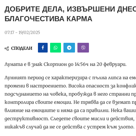
ДОБРИТЕ ДЕЛА, ИЗВЪРШЕНИ ДНЕ
БЛАГОЧЕСТИВА КАРМА
07:17 - 19/02/2025
СПОДЕЛИ
Луната е в знак Скорпион до 14:56ч на 20 февруари.
Лунният период се характеризира с пълна липса на е
промени в настроението. Висока опасност за конфли
подсъзнанието на човека, пробужда в него странни 
контролира своите емоции. Не трябва да се вземат п
влияние на емоциите и няма да са правилни. Нека ваш
деструктивност. Следете своите мисли и действия, п
никакъв случай да не се действа с устрем към злото.