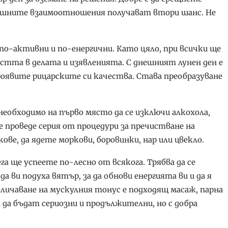
дишните взаимоотношения получават втори шанс. Не
 по-активни и по-енергични. Като цяло, при всички ще
тта в делата и изявленията. С днешният лунен ден е
оявите рицарските си качества. Става преобразуване
 необходимо на първо място да се изключи алкохола,
се проведе серия от процедури за пречистване на
ове, да ядете моркови, боровинки, нар или цвекло.
а ще успеете по-лесно от всякога. Трябва да се
а ви подуха вятър, за да обнови енергията ви и да я
личаване на мускулния тонус е подходящ масаж, парна
да бъдат сериозни и продължителни, но с добра