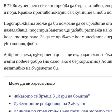
В 21-ви лунен ден сексът трябва да бъде активен, ене
и пози. Крайно противопоказни са скучните и нови п
Подстрижката може да ви помогне да се избавите от 
намаляваща, подстригването ще забави растежа на ко
коса, тонизиране. За да се привлече космическата ене
украшения, фиби.
Добрите дела, извършени днес, ще създадат много бла
пъти повече добро (но само, ако е безкористно). Лош
негативно на бъдещето ви.
Може да ви хареса също
Чикагото се връща в „Игри на волята”
Известните рожденици на 2 август
Илинден по стар стил: След този ден морето се 