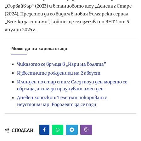
„Сървайвър“ (2023) и в танцовото шоу „Денсинг Старс“
(2024). Предстои да го видим в новия български сериал
„Всичко за сина ми“, който ще се излъчва по БНТ 1 от 5
януари 2025 г.
Може да ви хареса също
Чикагото се връща в „Игри на волята”
Известните рожденици на 2 август
Илинден по стар стил: След този ден морето се
обръща, а хиляди празнуват имен ден
Дневен хороскоп: Телецът покоряват с
неустоим чар, Водолеят да се пази
СПОДЕЛИ