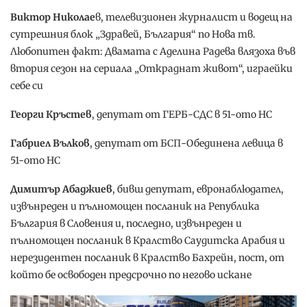
Виктор Николае
в, телевизионен журналист и водещ на
сутрешния блок „Здравей, България“ по Нова тв.
Любопитен факт: Двамата с Аделина Радева влязоха във
втория сезон на сериала „Откраднат живот“, играейки
себе си
Георги Кръстев
, депутат от ГЕРБ-СДС в 51-ото НС
Габриел Вълков
, депутат от БСП-Обединена левица в
51-ото НС
Димитър Абаджиев
, бивш депутат, евронаблюдател,
извънреден и пълномощен посланик на Република
България в Словения и, последно, извънреден и
пълномощен посланик в Кралство Саудитска Арабия и
нерезидентен посланик в Кралство Бахрейн, пост, от
който бе освободен предсрочно по негово искане