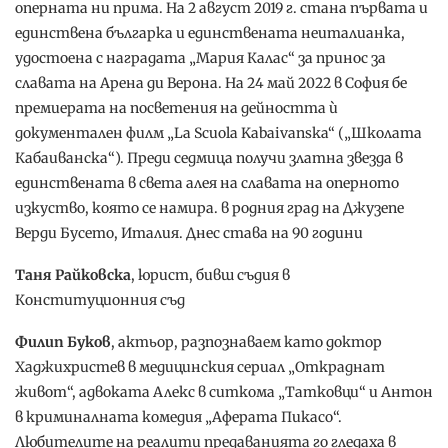
оперната ни прима. На 2 август 2019 г. стана първата и
единствена българка и единствената неиталианка,
удостоена с наградата „Мария Калас“ за принос за
славата на Арена ди Верона. На 24 май 2022 в София бе
премиерата на посветения на дейността ѝ
документален филм „La Scuola Kabaivanska“ („Школата
Кабаиванска“). Преди седмица получи златна звезда в
единствената в света алея на славата на оперното
изкуство, която се намира. в родния град на Джузепе
Верди Бусето, Италия. Днес става на 90 години
Таня Райковска
, юрист, бивш съдия в
Конституционния съд
Филип Буков
, актьор, разпознаваем като доктор
Хаджихристев в медицинския сериал „Откраднат
живот“, адвоката Алекс в ситкома „Татковци“ и Антон
в криминалната комедия „Аферата Пикасо“.
Любителите на реалити предаванията го гледаха в