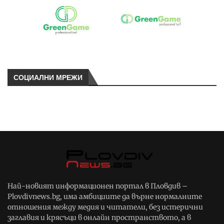
СОЦИАЛНИ МРЕЖИ
Най-новият информационен портал в Пловдив –
Plovdivnews.bg, има амбициите да върне нормалните
отношения между медия и читатели, без истерични
заглавия и крясъци в онлайн пространството, а в