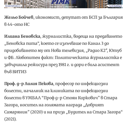
Жельо Бойчев
, икономист, депутат от БСП за България
в 44-ото НС
Илиана Беновска
, журналистка, водеща на предаването
„Беновска пита“, което се излъчваше по Канал 3 до
придобиването му от Нова телевизия, „Радио К2″, Ютуб
и ФБ. Любопитен факт: Политическата журналистка е
завършила режисура през 1981 г. и дори е била асистент
във ВИТИЗ
Проф. д-р Лилия Пекова
, професор по инфекциозни
болести, началник на клиниката по инфекциозни
болести в УМБАЛ “Проф д-р Стоян Киркович” в Стара
Загора, носител на голямата награда „Добрият
Самарянин” (2020) и на приза „Будител на Стара Загора“
(2021).