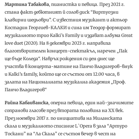
Мартина Табакова
, пианистка и певица. През 2021 г.
стана факт дебютният й солов диск “Виртуозни
клавирни шедьоври”. С известния музикант и актьор
Костадин Георгиев-КАЛКИ и сина им Теодор формират
музикалното трио Kalki’s Family и издават албума Great
love duet (2020). На 8 декември 2023 г. направиха
благотворителен концерт-спектакъл, наречен „Пак
ще бъде Коледа“. Навръх рождения си ден днес ще
участва в концерта-матине на Панчо Владигеров-внук
и Kalki’s family, който ще се състои от 12.00 часа, в
залата на Националната музикална академия „Проф.
Панчо Владигеров“
Райна Кабаиванска
, оперна певица, един най-значимите
сопранови гласове през втората половина на XX век.
През ноември 2017 г. по инициатива на Миланската
скала и музикалното списание L`Opera в зала “Артуро
Тоскани” на “Ла Скала” се състоя вечер в чест на