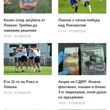
Косич след загубата от
Левски с лесна победа
Левски: Трябва да
над Локомотив
намерим решения
23:14 - 07/08/2026
23:52 - 07/08/2026
Ето 11-те на Локо и
Акция на СДВР: Иззеха
Левски
фентанил, кокаин и близо
3 кг марихуана, осем души
20:16 - 07/08/2026
са задържани
19:05 - 07/08/2026