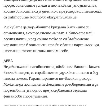
професионалните успехи и неочаквани запознанства,
които ви носят полза днес, но и през следващите месеци,
са факторите, които ви оказват влияние.
Рискувате да задълбочите кризата в личните си
отношения, ако тръгнете на път. Обмислете най-
лесния начин, чрез който може да си възвърнете
хармонията в отношенията ви с вашия партньор и да
не се лишите от интимните мигове.
ДЕВА
Независимо от пасивността, обхванала вашите колеги
в почивния ден, се справяте със задълженията си и без
тяхна помощ. Гарантирате си по-високи приходи.
Можете да постигнете желаните договорености и да
подготвите за подпис през следващата седмица
финансови споразумения.