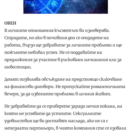
ОВЕН
В личните отношения късметът ви изневерява.
Страдате, но ако в почивния ден се отдадете на
работа, бързо ще забравите за личните проблеми и ще
пожънете небивал успех. Не се поддавайте на
предложения за участие в рисковани начинания или за
инвестиции.
Денят позволява обсъждане на предстоящо сключване
на финансови договори. Не пропускайте романтичната
вечеря, за да избегнете проблеми в личния живот.
Не забравяйте да се приберете заради нечия покана, на
която не успявате да устоите. Сексуалните
удоволствия ще ви доставят наслада, ако не са с
непознати партньори, в чиято компания сте се озовали