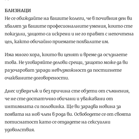
БЛИЗНАЦИ
Не се обиждайте на вашите колеги, че в почивния ден ви
хвалят за вашите професионалните умения, които сте
показали, защото са искрени и не го правят с непочтена
цел, както обичайно приемате похвалите им.
Има много хора, които ви ценят и време да осъзнаете
това. Не уговаряйте делови срещи, защото може да ви
разочароват заради невъзможност да постигнете
очакваните договорености.
Днес изведнъж и без причина сте обзети от съмнения,
че не сте достатъчно обичани и уважавани от
интимната си половинка. Ще ви зарадва новина за
появата на нов член в рода ви. Освободете се от своята
потиснатост като се отдадете на сексуални
удоволствия.