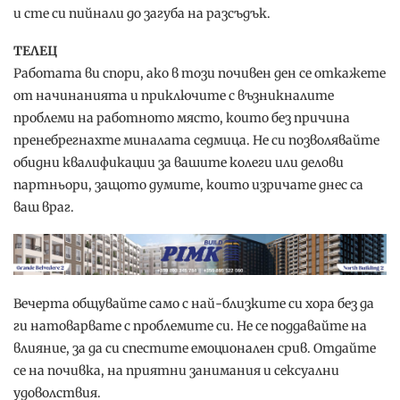
и сте си пийнали до загуба на разсъдък.
ТЕЛЕЦ
Работата ви спори, ако в този почивен ден се откажете
от начинанията и приключите с възникналите
проблеми на работното място, които без причина
пренебрегнахте миналата седмица. Не си позволявайте
обидни квалификации за вашите колеги или делови
партньори, защото думите, които изричате днес са
ваш враг.
Вечерта общувайте само с най-близките си хора без да
ги натоварвате с проблемите си. Не се поддавайте на
влияние, за да си спестите емоционален срив. Отдайте
се на почивка, на приятни занимания и сексуални
удоволствия.