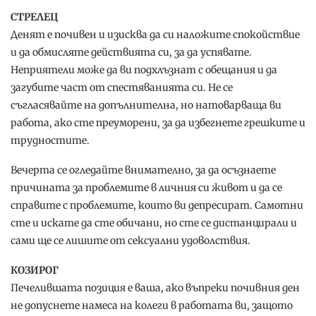
СТРЕЛЕЦ
Денят е почивен и изисква да си наложите спокойствие
и да обмисляте действията си, за да успявате.
Неприятели може да ви подхлъзнат с обещания и да
загубите част от спестяванията си. Не се
съгласявайте на допълнителна, но натоварваща ви
работа, ако сте преуморени, за да избегнете грешките и
трудностите.
Вечерта се огледайте внимателно, за да осъзнаете
причината за проблемите в личния си живот и да се
справите с проблемите, които ви депресират. Самотни
сте и искате да сте обичани, но сте се дистанцирали и
сами ще се лишите от сексуални удоволствия.
КОЗИРОГ
Печелившата позиция е ваша, ако въпреки почивния ден
не допуснете намеса на колеги в работата ви, защото