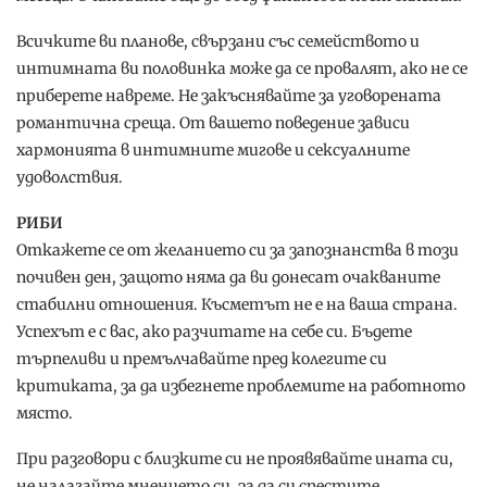
Всичките ви планове, свързани със семейството и
интимната ви половинка може да се провалят, ако не се
приберете навреме. Не закъснявайте за уговорената
романтична среща. От вашето поведение зависи
хармонията в интимните мигове и сексуалните
удоволствия.
РИБИ
Откажете се от желанието си за запознанства в този
почивен ден, защото няма да ви донесат очакваните
стабилни отношения. Късметът не е на ваша страна.
Успехът е с вас, ако разчитате на себе си. Бъдете
търпеливи и премълчавайте пред колегите си
критиката, за да избегнете проблемите на работното
място.
При разговори с близките си не проявявайте ината си,
не налагайте мнението си, за да си спестите