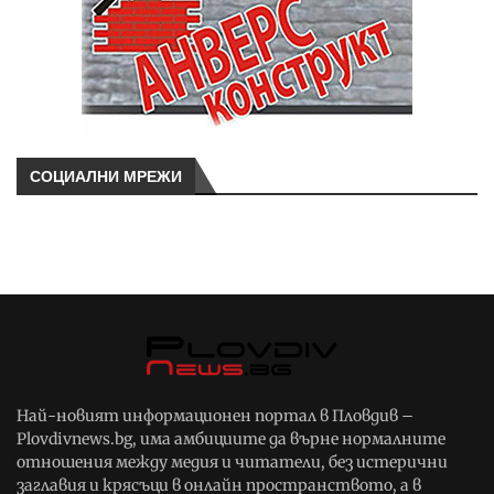
СОЦИАЛНИ МРЕЖИ
Най-новият информационен портал в Пловдив –
Plovdivnews.bg, има амбициите да върне нормалните
отношения между медия и читатели, без истерични
заглавия и крясъци в онлайн пространството, а в