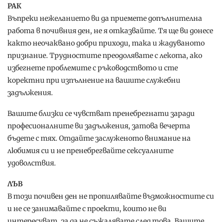
РАК
Въпреки нежеланието ви да приемете допълнителна
работа в почивния ден, не я отказвайте. Тя ще ви донесе
както неочаквано добри приходи, така и жадуваното
признание. Трудностите преодолявате с лекота, ако
избегнете проблемите с ръководството и сте
коректни при изпълнение на вашите служебни
задължения.
Вашите близки се чувстват пренебрегнати заради
професионалните ви задължения, затова вечерта
бъдете с тях. Отдайте заслуженото внимание на
любимия си и не пренебрегвайте сексуалните
удоволствия.
ЛЪВ
В този почивен ден не пропилявайте възможностите си
и не се занимавайте с проекти, които не ви
интересуват, за да не съжалявате след това. Вашите