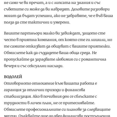
не само че ви пречат, а и с липсата на знания и със
съветите си може да ви навредят. Деловите разговори
могат да бъдат успешни, ако не забравяте, че е във ваша
полза да сте тактични и умерени.
Вашите партньори малко ви завиждат, защото сте
често в приятна компания, от която сте ги лишили, но
те самите отказват да общуват с вашите приятелки.
Обмислете как да създадете ваша обща среда. Не
пропускайте да зарадвате любимия си с романтична
вечеря и със сексуални наслади.
ВОДОЛЕЙ
Отговорното отношение към вашата работа е
гаранция за отлични приходи и финансова
стабилизация. Ако в почивния ден се сблъскате с
трудности в личен план, не се притеснявайте.
Обмислете професионалните си планове за следващите
месеци. Очаквайте още до обед финансови постъпления.