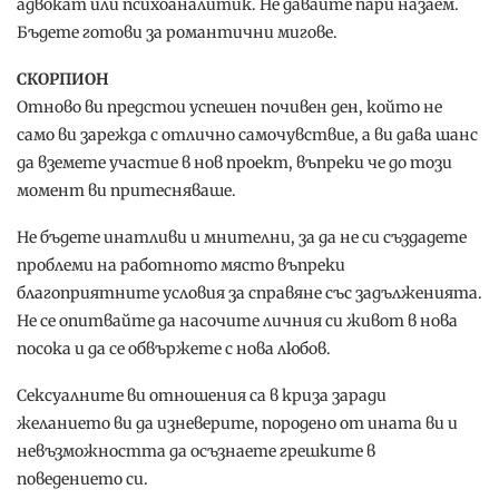
адвокат или психоаналитик. Не давайте пари назаем.
Бъдете готови за романтични мигове.
СКОРПИОН
Отново ви предстои успешен почивен ден, който не
само ви зарежда с отлично самочувствие, а ви дава шанс
да вземете участие в нов проект, въпреки че до този
момент ви притесняваше.
Не бъдете инатливи и мнителни, за да не си създадете
проблеми на работното място въпреки
благоприятните условия за справяне със задълженията.
Не се опитвайте да насочите личния си живот в нова
посока и да се обвържете с нова любов.
Сексуалните ви отношения са в криза заради
желанието ви да изневерите, породено от ината ви и
невъзможността да осъзнаете грешките в
поведението си.