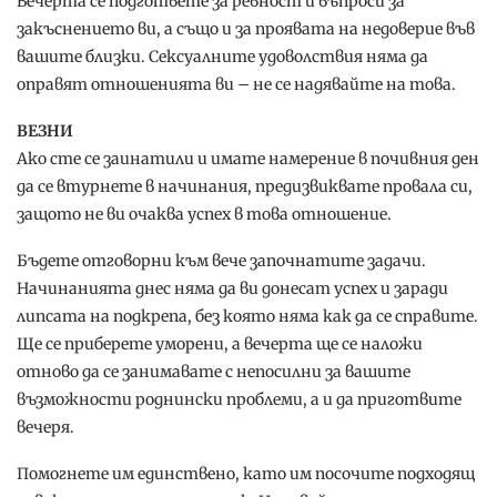
Вечерта се подгответе за ревност и въпроси за
закъснението ви, а също и за проявата на недоверие във
вашите близки. Сексуалните удоволствия няма да
оправят отношенията ви – не се надявайте на това.
ВЕЗНИ
Ако сте се заинатили и имате намерение в почивния ден
да се втурнете в начинания, предизвиквате провала си,
защото не ви очаква успех в това отношение.
Бъдете отговорни към вече започнатите задачи.
Начинанията днес няма да ви донесат успех и заради
липсата на подкрепа, без която няма как да се справите.
Ще се приберете уморени, а вечерта ще се наложи
отново да се занимавате с непосилни за вашите
възможности роднински проблеми, а и да приготвите
вечеря.
Помогнете им единствено, като им посочите подходящ