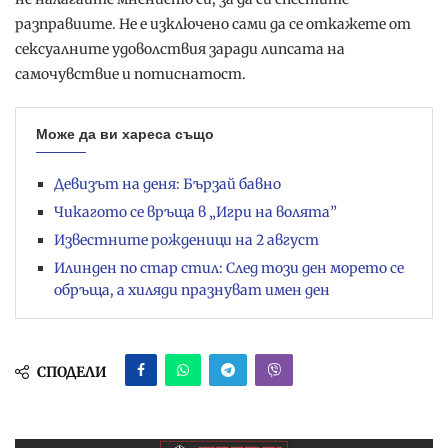
разправиите. Не е изключено сами да се откажете от
сексуалните удоволствия заради липсата на
самочувствие и потиснатост.
Може да ви хареса също
Девизът на деня: Бързай бавно
Чикагото се връща в „Игри на волята”
Известните рожденици на 2 август
Илинден по стар стил: След този ден морето се
обръща, а хиляди празнуват имен ден
СПОДЕЛИ