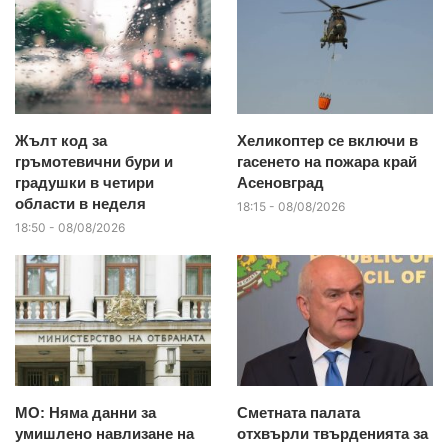
Жълт код за
Хеликоптер се включи в
гръмотевични бури и
гасенето на пожара край
градушки в четири
Асеновград
области в неделя
18:15 - 08/08/2026
18:50 - 08/08/2026
МО: Няма данни за
Сметната палата
умишлено навлизане на
отхвърли твърденията за