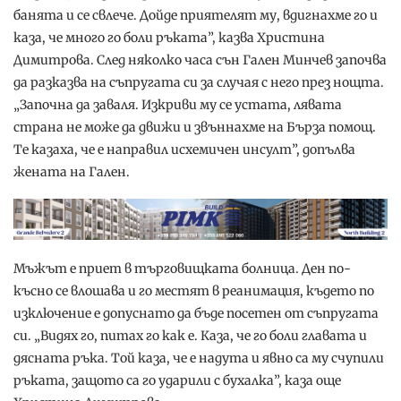
банята и се свлече. Дойде приятелят му, вдигнахме го и
каза, че много го боли ръката”, казва Христина
Димитрова. След няколко часа сън Гален Минчев започва
да разказва на съпругата си за случая с него през нощта.
„Започна да заваля. Изкриви му се устата, лявата
страна не може да движи и звъннахме на Бърза помощ.
Те казаха, че е направил исхемичен инсулт”, допълва
жената на Гален.
Мъжът е приет в търговищката болница. Ден по-
късно се влошава и го местят в реанимация, където по
изключение е допуснато да бъде посетен от съпругата
си. „Видях го, питах го как е. Каза, че го боли главата и
дясната ръка. Той каза, че е надута и явно са му счупили
ръката, защото са го ударили с бухалка”, каза още