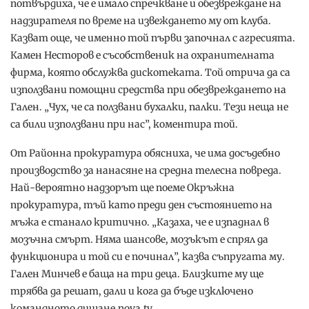
потвърдиха, че е имало спречкване и обезвреждане на
надзирателя по време на извеждането му от клуба.
Казват още, че именно той първи започнал с агресията.
Камен Несторов е съсобственик на охранителната
фирма, която обслужва дискотеката. Той отрича да са
използвани помощни средства при обезвреждането на
Гален. „Чух, че са ползвани бухалки, палки. Тези неща не
са били използвани при нас”, коментира той.
От Районна прокуратура обясниха, че има досъдебно
производство за нанасяне на средна телесна повреда.
Най-вероятно надзорът ще поеме Окръжна
прокуратура, тъй като преди ден състоянието на
мъжа е станало критично. „Казаха, че е изпаднал в
мозъчна смърт. Няма шансове, мозъкът е спрял да
функционира и той си е починал”, казва съпругата му.
Гален Минчев е баща на три деца. Близките му ще
трябва да решат, дали и кога да бъде изключено
командното дишане.nova.tv