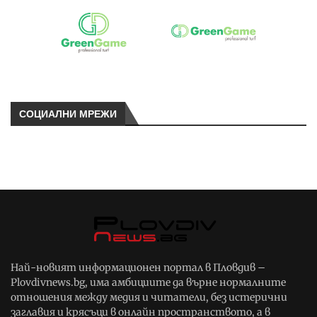
СОЦИАЛНИ МРЕЖИ
Най-новият информационен портал в Пловдив –
Plovdivnews.bg, има амбициите да върне нормалните
отношения между медия и читатели, без истерични
заглавия и крясъци в онлайн пространството, а в