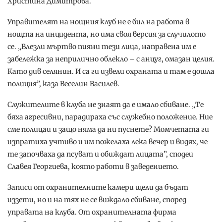
Христина Димитрова.
Управителят на нощния клуб не е бил на работа в
нощта на инцидента, но има своя версия за случилото
се. „Влезли мъртво пияни тези лица, направена им е
забележка за неприлично облекло – с анцуг, омазан целия.
Като див селянин. И са ги извели охраната и там е дошла
полиция”, каза Веселин Василев.
Служителите в клуба не знаят да е имало сбиване. „Те
бяха агресивни, парадираха със служебно положение. Ние
сме полицаи и защо няма да ни пуснете? Момчетата ги
изпратиха учтиво и им пожелаха лека вечер и видях, че
те започваха да псуват и обиждат лицата”, сподеи
Славея Георгиева, която работи в заведението.
Записи от охранителните камери щели да бъдат
иззети, но и на тях не се виждало сбиване, според
управата на клуба. От охранителната фирма