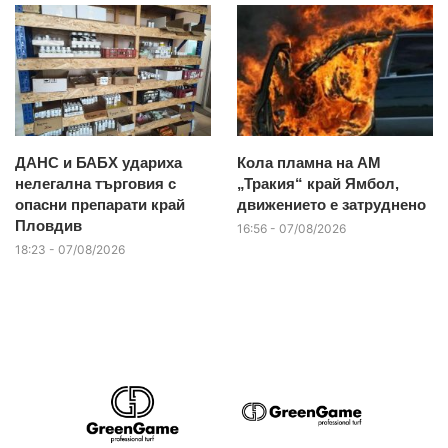
ДАНС и БАБХ удариха
Кола пламна на АМ
нелегална търговия с
„Тракия“ край Ямбол,
опасни препарати край
движението е затруднено
Пловдив
16:56 - 07/08/2026
18:23 - 07/08/2026