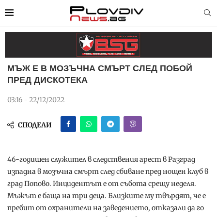
МЪЖ Е В МОЗЪЧНА СМЪРТ СЛЕД ПОБОЙ
ПРЕД ДИСКОТЕКА
03:16 - 22/12/2022
СПОДЕЛИ
46-годишен служител в следствения арест в Разград
изпадна в мозъчна смърт след сбиване пред нощен клуб в
град Попово. Инцидентът е от събота срещу неделя.
Мъжът е баща на три деца. Близките му твърдят, че е
пребит от охранители на заведението, отказали да го