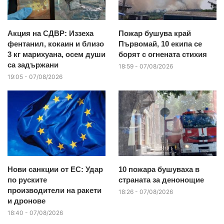
Акция на СДВР: Иззеха
Пожар бушува край
фентанил, кокаин и близо
Първомай, 10 екипа се
3 кг марихуана, осем души
борят с огнената стихия
са задържани
18:59 - 07/08/2026
19:05 - 07/08/2026
Нови санкции от ЕС: Удар
10 пожара бушуваха в
по руските
страната за денонощие
производители на ракети
18:26 - 07/08/2026
и дронове
18:40 - 07/08/2026