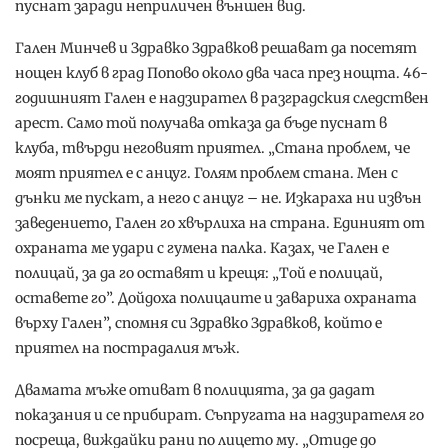
пуснат заради неприличен външен вид.
Гален Минчев и Здравко Здравков решават да посетят
нощен клуб в град Попово около два часа през нощта. 46-
годишният Гален е надзирател в разградския следствен
арест. Само той получава отказа да бъде пуснат в
клуба, твърди неговият приятел. „Стана проблем, че
моят приятел е с анцуг. Голям проблем стана. Мен с
дънки ме пускат, а него с анцуг – не. Изкараха ни извън
заведението, Гален го хвърлиха на страна. Единият от
охраната ме удари с гумена палка. Казах, че Гален е
полицай, за да го оставят и крещя: „Той е полицай,
оставете го”. Дойдоха полицаите и завариха охраната
върху Гален”, спомня си Здравко Здравков, който е
приятел на пострадалия мъж.
Двамата мъже отиват в полицията, за да дадат
показания и се прибират. Съпругата на надзирателя го
посреща, виждайки рани по лицето му. „Отиде до