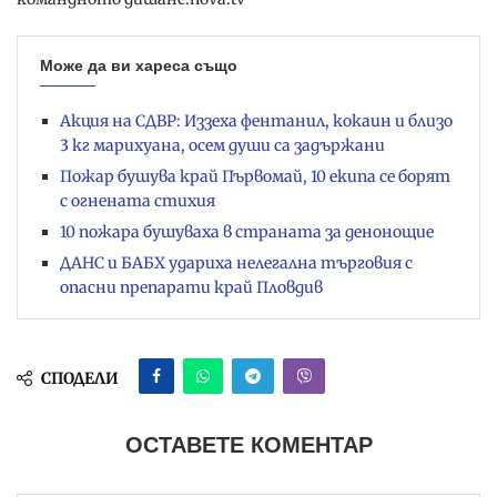
Може да ви хареса също
Акция на СДВР: Иззеха фентанил, кокаин и близо
3 кг марихуана, осем души са задържани
Пожар бушува край Първомай, 10 екипа се борят
с огнената стихия
10 пожара бушуваха в страната за денонощие
ДАНС и БАБХ удариха нелегална търговия с
опасни препарати край Пловдив
СПОДЕЛИ
ОСТАВЕТЕ КОМЕНТАР