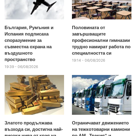
България, Румъния и
Половината от
Испания подписаха
завършващите
споразумение за
професионални гимназии
съвместна охрана на
трудно намират работа по
въздушното
специалността си
пространство
19:14 - 06/08/2026
19:39 - 06/08/2026
Златото продължава
Ограничават движението
възхода си, достигна най-
на тежкотоварни камиони
високи нива от края на
по АМ „Тракия“ и