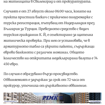
на митницата в Свиленград и от прокуратурата.
Случаят е от 27 август около 06:00 часа, когато на
пункта пристига влекач с прикачено полуремарке с
турска регистрация, пътуващ от Нидерландия през
България за Турция. Превозното средство с водач
турския гражданин К. Й, е селектирано за щателна
митническа проверка. При нея се установява, че в
арматурното табло са укрити пакети, съдържащи
еврови банкноти с различен номинал. Общото
количество на откритата недекларирана валута е 74
450 евро.
По случая е образувано бързо производство.
Обвиняемият е задържан за срок от 72 часа от
прокурор, уточниха от държавното обвинение.