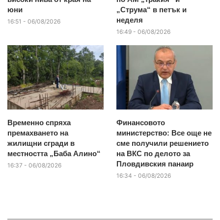
юни
„Струма“ в петък и
неделя
16:51 - 06/08/2026
16:49 - 06/08/2026
Временно спряха
Финансовото
премахването на
министерство: Все още не
жилищни сгради в
сме получили решението
местността „Баба Алино“
на ВКС по делото за
Пловдивския панаир
16:37 - 06/08/2026
16:34 - 06/08/2026