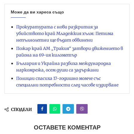
Може да ви хареса също
Прокуратурата с нови разкрития за
убийството край Младежкия хълм: Петима
непълнолетни ще бъдат обвинени
Пожар край АМ „Тракия“ затвори движението в
района на 69-ия километър
България и Украйна разбиха международна
наркомрежа, осем души са задържани
Полицаи спасиха 17-годишно момче със
специални потребности след часове издирване
СПОДЕЛИ
ОСТАВЕТЕ КОМЕНТАР