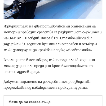
Извършители на две противозаконни отнемания на
моторни превозни средства са разкрити от служители
на ОДМВР – Пловдив. Вчера в РУ-Стамболийски бил
задържан 33-годишен криминално проявен и осъждан
мъж, заподозрян за кражба на чужд лек автомобил.
В полицията в Асеновград пък попаднало 18-годишно
момче, задигнало преди дни кросов мотоциклет от
частен адрес в града.
Документирането на досъдебните производства
продължава под наблюдение на прокуратурата.
Може да ви хареса също