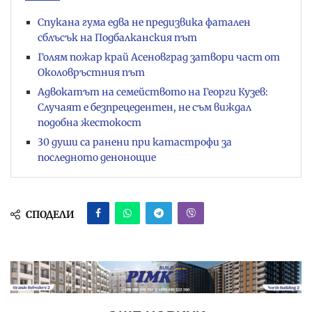
Спукана гума едва не предизвика фатален
сблъсък на Подбалканския път
Голям пожар край Асеновград затвори част от
Околовръстния път
Адвокатът на семейството на Георги Кузев:
Случаят е безпрецедентен, не съм виждал
подобна жестокост
30 души са ранени при катастрофи за
последното денонощие
СПОДЕЛИ