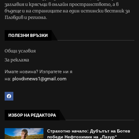
заглавия и крясъци в онлайн пространството, а в
бъдеще и на страниците на един истински вестник за
Пловдив и региона.
ПОЛЕЗНИ ВРЪЗКИ
Общи условия
За реклама
Имате новина? Изпратете ни я
на:
plovdivnews1@gmail.com
ИЗБОР НА РЕДАКТОРА
Страхотно начало: Дубълът на Ботев
победи Нефтохимик на „Лазур“