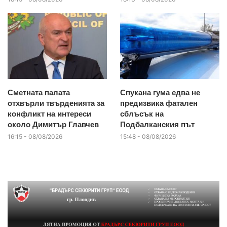
Сметната палата
Спукана гума едва не
отхвърли твърденията за
предизвика фатален
конфликт на интереси
сблъсък на
около Димитър Главчев
Подбалканския път
16:15 - 08/08/2026
15:48 - 08/08/2026