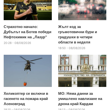
Страхотно начало:
Жълт код за
Дубълът на Ботев победи
гръмотевични бури и
Нефтохимик на „Лазур“
градушки в четири
области в неделя
20:28 - 08/08/2026
18:50 - 08/08/2026
Хеликоптер се включи в
МО: Няма данни за
гасенето на пожара край
умишлено навлизане на
Асеновград
дрона край Кардам
18:15 - 08/08/2026
18:13 - 08/08/2026