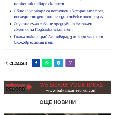
наркотик набира скорост
Общо 136 пожара са потушени в страната през
последното денонощие, един човек е пострадал
Спукана гума едва не предизвика фатален
сблъсък на Подбалканския път
Голям пожар край Асеновград затвори част от
Околовръстния път
СПОДЕЛИ
ОЩЕ НОВИНИ