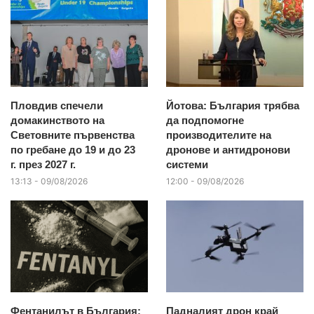
Пловдив спечели
Йотова: България трябва
домакинството на
да подпомогне
Световните първенства
производителите на
по гребане до 19 и до 23
дронове и антидронови
г. през 2027 г.
системи
13:13 - 09/08/2026
12:00 - 09/08/2026
Фентанилът в България:
Падналият дрон край