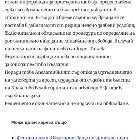
пълна информация за присъдата ще бъде предоставена
едва след връщането на българския гражданин в
странат ни. В същото време самото му връщане се
поставя в зависимост от редица неясно заявени условия,
включително и обмисляне на процедура по определяне на
допълнително наказание лишаване от свобода, в случай
на неплащане на финансова санкция. Такава
възможност, изобщо липсва по националното
законодателство България.
Поради това Апелативният съд отказа изпълнението
на заповедта за арест, издадена от съдебните власти
на Кралство Великобритания и освободи Е.Ф. още в
съдебната зала.
Решението е окончателно и не подлежи на обжалване.
Може да ви хареса също
Фентанилът в България: Защо смъртоносният