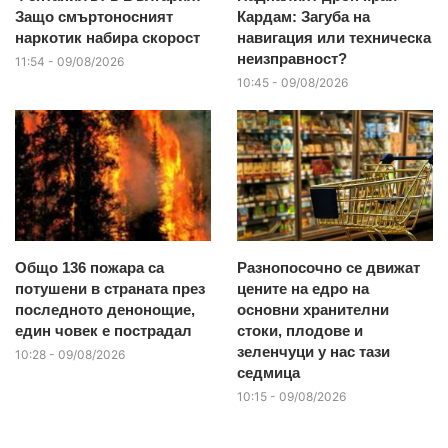
Защо смъртоносният
Кардам: Загуба на
наркотик набира скорост
навигация или техническа
неизправност?
11:54 - 09/08/2026
10:45 - 09/08/2026
Общо 136 пожара са
Разнопосочно се движат
потушени в страната през
цените на едро на
последното денонощие,
основни хранителни
един човек е пострадал
стоки, плодове и
зеленчуци у нас тази
10:28 - 09/08/2026
седмица
10:15 - 09/08/2026