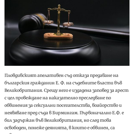
Пловдивският апелативен съд отказа предаване на
българския гражданин Е. Ф. на съдебните власти във
Великобритания. Срещу него е издадена заповед за арест
с цел провеждане на наказателно преследване по
обвинения за сексуални посегателства, воайорство и
неявяване пред съда в Бирмингам. Първоначално Е.Ф. е
бил задържан във Великобритания, но след това
освободен, понеже деянията, в които е обвинен, са