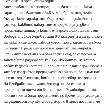
извършени преди седем години.
Апелативните магистрати на два пъти поискаха
гаранции от властите във Великобритания, че ако
българският гражданин бъде осъден на доживотен
затвор, каквото наказание се предвижда за две от
престъпленията, за които е търсен или лишаване от
свобода, той ще бъде върнат в България за изтърпяване
на наказанието си. Такива убедителни гаранции не бяха
получени. В решението си те приемат, че въпреки
изричните искания от българския съд, да се посочат
законовите разпоредби във Великобритания, които
дават възможност при наложено наказание доживотен
затвор то да бъде преразгледано при поискване или най-
късно след 20 години, конкретен отговор не е получен.
На Пловдивския апелативен съд на два пъти са
препращани писма от властите на Великобритания,
които вече са били представени по време на разглеждане
на делото от окръжния съд. Дори и в тях е посочено, че