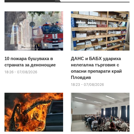
10 пожара бушуваха в
ДАНС и БАБХ удариха
страната за денонощие
нелегална търговия с
опасни препарати край
18:26 - 07/08/2026
Пловдив
18:23 - 07/08/2026