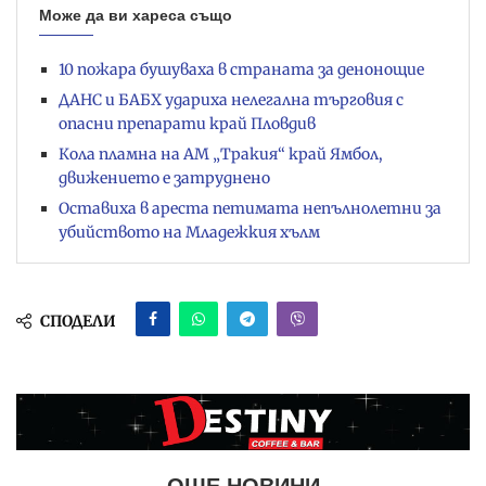
Може да ви хареса също
10 пожара бушуваха в страната за денонощие
ДАНС и БАБХ удариха нелегална търговия с
опасни препарати край Пловдив
Кола пламна на АМ „Тракия“ край Ямбол,
движението е затруднено
Оставиха в ареста петимата непълнолетни за
убийството на Младежкия хълм
СПОДЕЛИ
ОЩЕ НОВИНИ