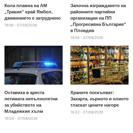
Кола пламна на АМ
Започна изграждането на
„Тракия“ край Ямбол,
районните партийни
движението е затруднено
организации на ПП
„Прогресивна България“
16:56 - 07/08/2026
в Пловдив
16:54 - 07/08/2026
Оставиха в ареста
Храните поскъпват:
петимата непълнолетни
Захарта, зърното и олиото
за убийството на
тласкат цените нагоре
Младежкия хълм
16:32 - 07/08/2026
16:34 - 07/08/2026