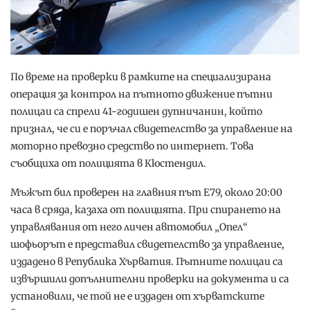
По време на проверки в рамките на специализирана
операция за контрол на пътното движение пътни
полицаи са спрели 41-годишен дупничанин, който
признал, че си е поръчал свидетелство за управление на
моторно превозно средство по интернет. Това
съобщиха от полицията в Кюстендил.
Мъжът бил проверен на главния път Е79, около 20:00
часа в сряда, казаха от полицията. При спирането на
управлявания от него личен автомобил „Опел“
шофьорът е представил свидетелство за управление,
издадено в Република Хърватия. Пътните полицаи са
извършили допълнителни проверки на документа и са
установили, че той не е издаден от хърватските