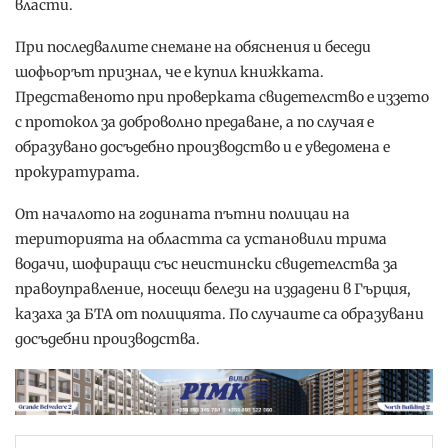
власти.
При последвалите снемане на обяснения и беседи
шофьорът признал, че е купил книжката.
Представеното при проверката свидетелство е иззето
с протокол за доброволно предаване, а по случая е
образувано досъдебно производство и е уведомена е
прокуратурата.
От началото на годината пътни полицаи на
територията на областта са установили трима
водачи, шофиращи със неистински свидетелства за
правоуправление, носещи белези на издадени в Гърция,
казаха за БТА от полицията. По случаите са образувани
досъдебни производства.