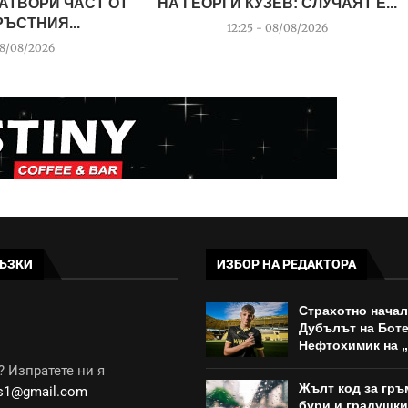
АТВОРИ ЧАСТ ОТ
НА ГЕОРГИ КУЗЕВ: СЛУЧАЯТ Е...
ЪСТНИЯ...
12:25 - 08/08/2026
08/08/2026
ЪЗКИ
ИЗБОР НА РЕДАКТОРА
Страхотно начал
Дубълът на Бот
Нефтохимик на 
 Изпратете ни я
Жълт код за гр
ws1@gmail.com
бури и градушки