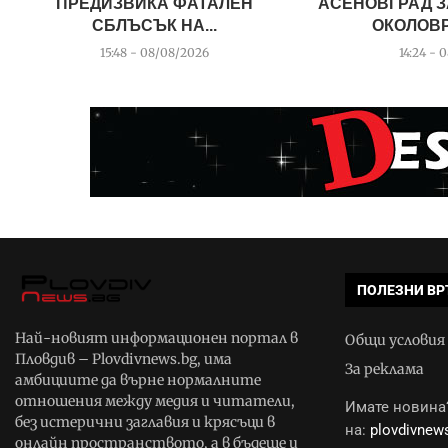
ПРЕДИЗВИКА ФАТАЛЕН
АСЕНОВГРАД З
СБЛЪСЪК НА...
ОКОЛОВР
15:48 - 08/08/2026
14:24 - 
ПОЛЕЗНИ ВР
Най-новият информационен портал в
Общи условия
Пловдив – Plovdivnews.bg, има
За реклама
амбициите да върне нормалните
отношения между медия и читатели,
Имате новина?
без истерични заглавия и крясъци в
на:
plovdivne
онлайн пространството, а в бъдеще и