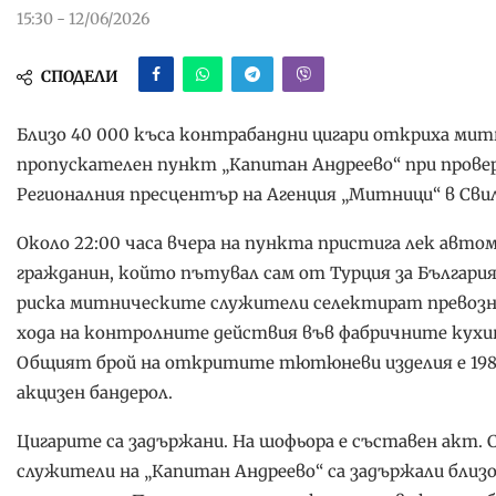
15:30 - 12/06/2026
СПОДЕЛИ
Близо 40 000 къса контрабандни цигари откриха ми
пропускателен пункт „Капитан Андреево“ при провер
Регионалния пресцентър на Агенция „Митници“ в Свил
Около 22:00 часа вчера на пункта пристига лек авто
гражданин, който пътувал сам от Турция за България, 
риска митническите служители селектират превозн
хода на контролните действия във фабричните кухини
Общият брой на откритите тютюневи изделия е 1984 к
акцизен бандерол.
Цигарите са задържани. На шофьора е съставен акт. 
служители на „Капитан Андреево“ са задържали близо