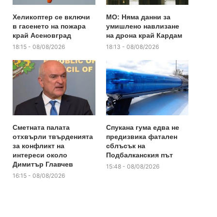
Хеликоптер се включи
МО: Няма данни за
в гасенето на пожара
умишлено навлизане
край Асеновград
на дрона край Кардам
18:15 - 08/08/2026
18:13 - 08/08/2026
Сметната палата
Спукана гума едва не
отхвърли твърденията
предизвика фатален
за конфликт на
сблъсък на
интереси около
Подбалканския път
Димитър Главчев
15:48 - 08/08/2026
16:15 - 08/08/2026