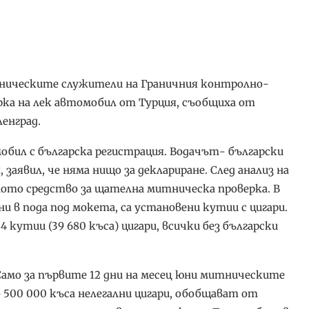
тническите служители на Граничния контролно-
ка на лек автомобил от Турция, съобщиха от
енград.
мобил с българска регистрация. Водачът- български
заявил, че няма нищо за деклариране. След анализ на
ото средство за щателна митническа проверка. В
 в пода под мокета, са установени кутии с цигари.
утии (39 680 къса) цигари, всички без български
Само за първите 12 дни на месец юни митническите
 500 000 къса нелегални цигари, обобщават от