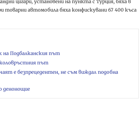
дни цигари, установени на пункта с Турция, бяха в
ири товарни автомобила бяха конфискувани 67 400 къса
ък на Подбалканския път
 Околовръстния път
чаят е безпрецедентен, не съм виждал подобна
о денонощие