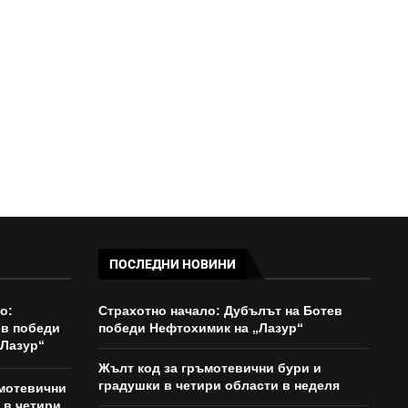
КАТАСТРОФИ ЗА ПОСЛЕДНОТО...
12:15 - 08/08/2026
ПОСЛЕДНИ НОВИНИ
о:
Страхотно начало: Дубълът на Ботев
ев победи
победи Нефтохимик на „Лазур“
„Лазур“
Жълт код за гръмотевични бури и
градушки в четири области в неделя
ъмотевични
 в четири