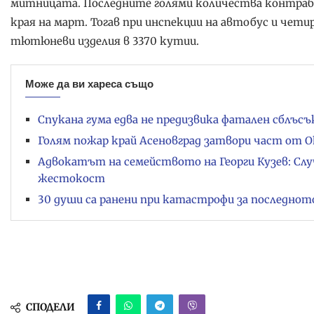
митницата. Последните голями количества контрабан
края на март. Тогав при инспекции на автобус и чет
тютюневи изделия в 3370 кутии.
Може да ви хареса също
Спукана гума едва не предизвика фатален сблъс
Голям пожар край Асеновград затвори част от
Адвокатът на семейството на Георги Кузев: Слу
жестокост
30 души са ранени при катастрофи за последнот
СПОДЕЛИ