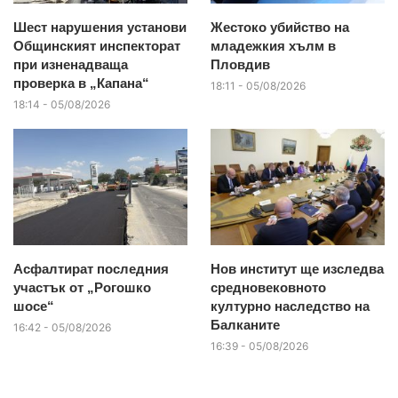
Шест нарушения установи
Жестоко убийство на
Общинският инспекторат
младежкия хълм в
при изненадваща
Пловдив
проверка в „Капана“
18:11 - 05/08/2026
18:14 - 05/08/2026
Асфалтират последния
Нов институт ще изследва
участък от „Рогошко
средновековното
шосе“
културно наследство на
Балканите
16:42 - 05/08/2026
16:39 - 05/08/2026