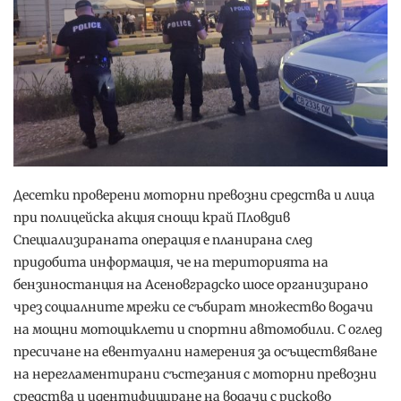
Десетки проверени моторни превозни средства и лица
при полицейска акция снощи край Пловдив
Специализираната операция е планирана след
придобита информация, че на територията на
бензиностанция на Асеновградско шосе организирано
чрез социалните мрежи се събират множество водачи
на мощни мотоциклети и спортни автомобили. С оглед
пресичане на евентуални намерения за осъществяване
на нерегламентирани състезания с моторни превозни
средства и идентифициране на водачи с рисково