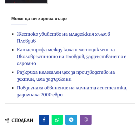
Може да ви хареса също
Жестоко убийство на младежкия хълм в
Пловдив
Катастрофа между кола и мотоциклет на
Околовръстното на Пловдив, задръстването е
огромно
Разкриха нелегален цех за производство на
зехтин, има задържани
Повдигнаха обвинение на личната асистентка,
задигнала 7000 евро
СПОДЕЛИ