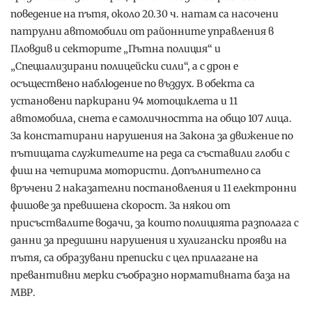
поведение на пътя, около 20.30 ч. натам са насочени
патрулни автомобили от районните управления в
Пловдив и секторите „Пътна полиция“ и
„Специализирани полицейски сили“, а с дрон е
осъществено наблюдение по въздух. В обекта са
установени паркирани 94 мотоциклета и 11
автомобила, снета е самоличността на общо 107 лица.
За констатирани нарушения на Закона за движение по
пътищата служителите на реда са съставили глоби с
фиш на четирима мотористи. Допълнително са
връчени 2 наказателни постановления и 11 електронни
фишове за превишена скорост. За някои от
присъствалите водачи, за които полицията разполага с
данни за предишни нарушения и хулигански прояви на
пътя, са образувани преписки с цел прилагане на
превантивни мерки съобразно нормативната база на
МВР.