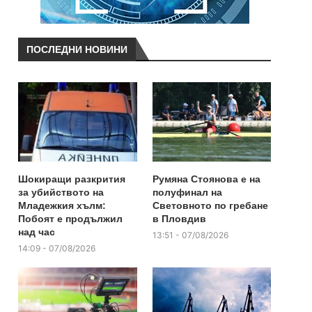
ПОСЛЕДНИ НОВИНИ
Шокиращи разкрития
Румяна Стоянова е на
за убийството на
полуфинал на
Младежкия хълм:
Световното по гребане
Побоят е продължил
в Пловдив
над час
13:51 - 07/08/2026
14:09 - 07/08/2026