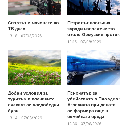
Спортът и мачовете по
Петролът поскъпна
ТВ днес
заради напрежението
около Ормузкия проток
13:18 - 07/08/2026
13:15 - 07/08/2026
Добри условия за
Психиатър за
туризъм в планините,
убийството в Пловдив:
очакват се следобедни
Агресията при децата
бури
се формира още в
семейната среда
13:14 - 07/08/2026
12:36 - 07/08/2026