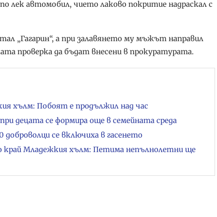
по лек автомобил, чието лаково покритие надраскал с
ртал „Гагарин“, а при залавянето му мъжът направил
ата проверка да бъдат внесени в прокуратурата.
ия хълм: Побоят е продължил над час
при децата се формира още в семейната среда
 доброволци се включиха в гасенето
о край Младежкия хълм: Петима непълнолетни ще