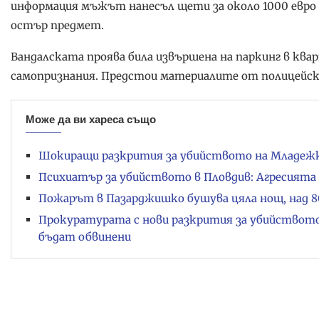
информация мъжът нанесъл щети за около 1000 евро 
остър предмет.
Вандалската проява била извършена на паркинг в ква
самопризнания. Предстои материалите от полицейск
Може да ви хареса също
Шокиращи разкрития за убийството на Младежк
Психиатър за убийството в Пловдив: Агресията 
Пожарът в Пазарджишко бушува цяла нощ, над 80
Прокуратурата с нови разкрития за убийствот
бъдат обвинени