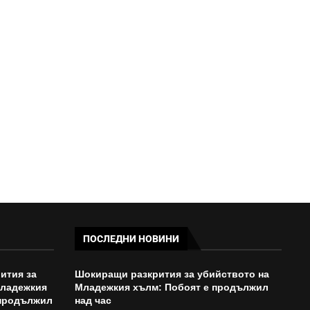
ПРОКУРАТУРАТА С НОВИ
РАЗКРИТИЯ ЗА УБИЙСТВОТО
КРАЙ МЛАДЕЖКИЯ...
16:16 - 06/08/2026
ПОСЛЕДНИ НОВИНИ
ития за
Шокиращи разкрития за убийството на
Младежкия
Младежкия хълм: Побоят е продължил
 продължил
над час