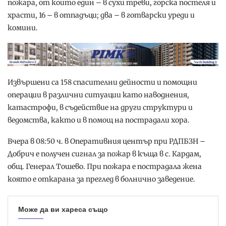
пожара, от които един – в сухи треви, горска постеля и
храсти, 16 – в отпадъци; два – в готварски уреди и
комини.
Извършени са 158 спасителни дейности и помощни
операции в различни ситуации като наводнения,
катастрофи, в съдействие на други структури и
ведомства, както и в помощ на пострадали хора.
Вчера в 08:50 ч. в Оперативния център при РДПБЗН –
Добрич е получен сигнал за пожар в къща в с. Кардам,
общ. Генерал Тошево. При пожара е пострадала жена
която е откарана за преглед в болнично заведение.
Може да ви хареса също