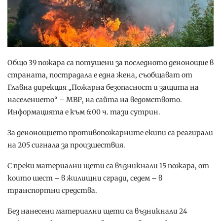
Общо 39 пожара са потушени за последното денонощие в
страната, пострадала е една жена, съобщават от
Главна дирекция „Пожарна безопасност и защита на
населението“ – МВР, на сайта на ведомството.
Информацията е към 6:00 ч. тази сутрин.
За денонощието противопожарните екипи са реагирали
на 205 сигнала за произшествия.
С преки материални щети са възникнали 15 пожара, от
които шест – в жилищни сгради, седем – в
транспортни средства.
Без нанесени материални щети са възникнали 24