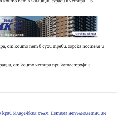
т които пет в жилищни сгради и четири – в
ра, от които пет в сухи треви, горска постеля и
рации, от които четири при катастрофи с
о край Младежкия хълм: Петима непълнолетни ще