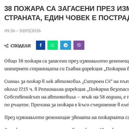
38 ПОЖАРА СА ЗАГАСЕНИ ПРЕЗ И
СТРАНАТА, ЕДИН ЧОВЕК Е ПОСТРА
09:26 - 20/05/2026
СПОДЕЛИ
Общо 38 пожара са загасени през изминалото денонощи
интернет страницата си Главна дирекция „Пожарна б
Сигнал за пожар в лек автомобил „Ситроен С4“ на път
около 17:15 ч. в Регионална дирекция „Пожарна безоп
Собственикът на автомобила – мъж на 58 години, е по
по ръцете. Причина за пожара е късо съединение в е
През изминалото денонощие звената на пожарната са 