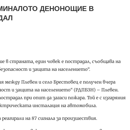
ЗМИНАЛОТО ДЕНОНОЩИЕ В
ДАЛ
е в страната, един човек е пострадал, съобщава на
езопасност и защита на населението“.
я между Плевен и село Брестовец е получен вчера
асност и защита на населението“ (РДПБЗН) – Плевен.
страдал при опит да загаси пожара. Той е с изгаряния
лектрическата инсталация на автомобила.
реагирали на 87 сигнала за произшествия.