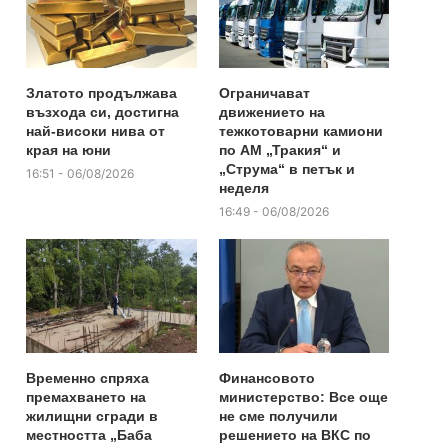
Златото продължава
Ограничават
възхода си, достигна
движението на
най-високи нива от
тежкотоварни камиони
края на юни
по АМ „Тракия“ и
„Струма“ в петък и
16:51 - 06/08/2026
неделя
16:49 - 06/08/2026
Временно спряха
Финансовото
премахването на
министерство: Все още
жилищни сгради в
не сме получили
местността „Баба
решението на ВКС по