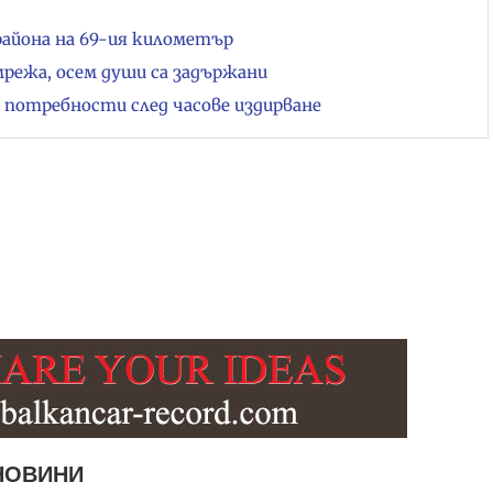
района на 69-ия километър
мрежа, осем души са задържани
и потребности след часове издирване
НОВИНИ