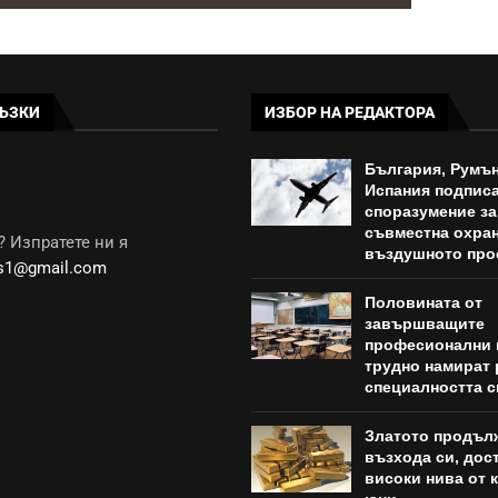
ЪЗКИ
ИЗБОР НА РЕДАКТОРА
България, Румън
Испания подпис
споразумение за
съвместна охран
 Изпратете ни я
въздушното про
ws1@gmail.com
Половината от
завършващите
професионални 
трудно намират 
специалността с
Златото продъл
възхода си, дост
високи нива от к