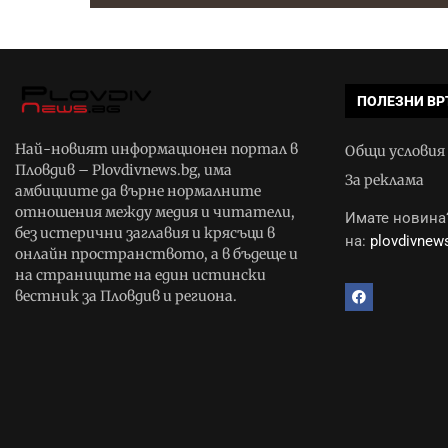
ПОЛЕЗНИ ВР
Най-новият информационен портал в
Общи условия
Пловдив – Plovdivnews.bg, има
За реклама
амбициите да върне нормалните
отношения между медия и читатели,
Имате новина?
без истерични заглавия и крясъци в
на:
plovdivne
онлайн пространството, а в бъдеще и
на страниците на един истински
вестник за Пловдив и региона.