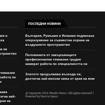
ПОСЛЕДНИ НОВИНИ
ия и
България, Румъния и Испания подписаха
аха
споразумение за съвместна охрана на
въздушното пространство
а на
странство
Половината от завършващите
професионални гимназии трудно
намират работа по специалността си
гимназии
Златото продължава възхода си,
работа по
достигна най-високи нива от края на юни
и
жава
@ Copywrite 2024 Plovdiv News | All rights reserved! |
игна най-
Powered by
Next to Space
рая на