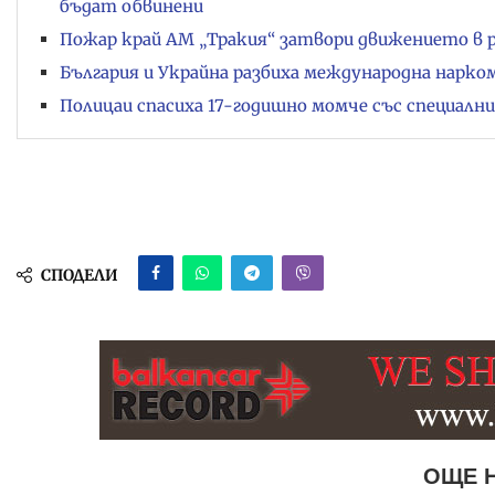
бъдат обвинени
Пожар край АМ „Тракия“ затвори движението в 
България и Украйна разбиха международна нарко
Полицаи спасиха 17-годишно момче със специалн
СПОДЕЛИ
ОЩЕ 