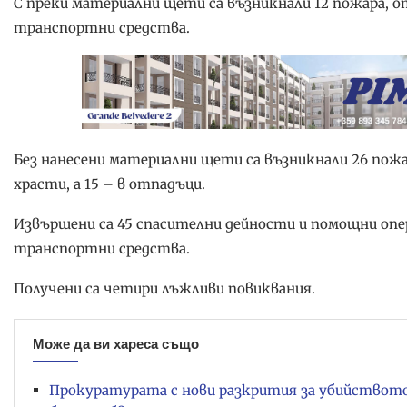
С преки материални щети са възникнали 12 пожара, о
транспортни средства.
Без нанесени материални щети са възникнали 26 пожа
храсти, а 15 – в отпадъци.
Извършени са 45 спасителни дейности и помощни опе
транспортни средства.
Получени са четири лъжливи повиквания.
Може да ви хареса също
Прокуратурата с нови разкрития за убийствот