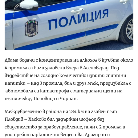
Двама водачи с концентрация на алкохол в кръвта около
4 промила са били заловени вчера в Асеновград. Под
въздействие на солидно количество изпити спиртни
напитки – над 3 промила, бил и друг мъж, предизвикал с
автомобила си катастрофа с материални щети на
пътя между Поповица и Чирпан.
Междувременно в района на 234 км на главен път
Пловдив – Хасково бил задържан шофьор без
свидетелство за правоуправление, пиян с 2 промила и
употребил наркотични вещества. Дрогиран и