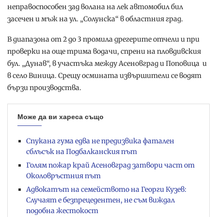
неправоспособен зад волана на лек автомобил бил
засечен и мъж на ул. „Солунска“ в областния град.
В диапазона от 2 до 3 промила дрегерите отчели и при
проверки на още трима водачи, спрени на пловдивския
бул. „Дунав“, в участъка между Асеновград и Поповица и
в село Виница. Срещу осмината извършители се водят
бързи производства.
Може да ви хареса също
Спукана гума едва не предизвика фатален
сблъсък на Подбалканския път
Голям пожар край Асеновград затвори част от
Околовръстния път
Адвокатът на семейството на Георги Кузев:
Случаят е безпрецедентен, не съм виждал
подобна жестокост