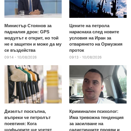
Министър Стоянов за
Цените на петрола
падналия дрон: GPS
нараснаха след новите
модулът е открит, но той
условия на Иран за
не е защитен и може да му
отварянето на Ормузкия
се въздейства
проток
09:14 - 10/08/2026
09:13 - 10/08/2026
Дизелът поскъпна,
Криминален психолог:
въпреки че петролът
Има тревожна тенденция
поевтиня: Кога
за засилване на
шофьорите ще усетят
садистичните прояви и