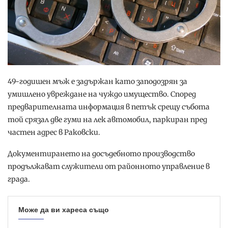
49-годишен мъж е задържан като заподозрян за
умишлено увреждане на чуждо имущество. Според
предварителната информация в петък срещу събота
той срязал две гуми на лек автомобил, паркиран пред
частен адрес в Раковски.
Документирането на досъдебното производство
продължават служители от районното управление в
града.
Може да ви хареса също