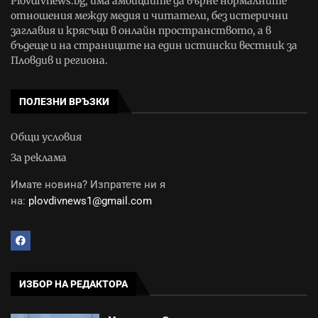
Plovdivnews.bg, има амбициите да върне нормалните
отношения между медия и читатели, без истерични
заглавия и крясъци в онлайн пространството, а в
бъдеще и на страниците на един истински вестник за
Пловдив и региона.
ПОЛЕЗНИ ВРЪЗКИ
Общи условия
За реклама
Имате новина? Изпратете ни я
на:
plovdivnews1@gmail.com
ИЗБОР НА РЕДАКТОРА