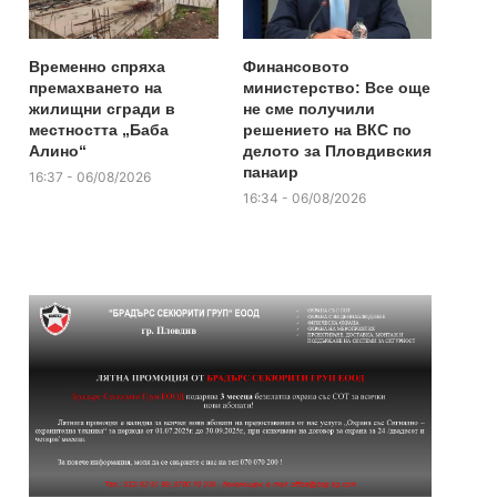
Временно спряха
Финансовото
премахването на
министерство: Все още
жилищни сгради в
не сме получили
местността „Баба
решението на ВКС по
Алино“
делото за Пловдивския
панаир
16:37 - 06/08/2026
16:34 - 06/08/2026