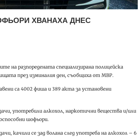
ОФЬОРИ ХВАНАХА ДНЕС
ките на разпоредената специализирана полицейска
тищата през изминалия ден, съобщиха от МВР.
авени са 4002 фиша и 389 акта за установени
дачи, употребили алкохол, наркотични вещества и/или
воспособни шофьори.
ачи, качили се зад волана след употреба на алкохол – 6