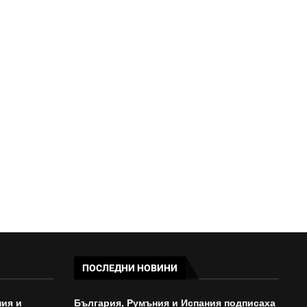
ПОЛИЦАИ СПАСИХА 17-
ГОДИШНО МОМЧЕ СЪС
СПЕЦИАЛНИ ПОТРЕБНОСТИ
СЛЕД...
10:32 - 06/08/2026
ПОСЛЕДНИ НОВИНИ
ия и
България, Румъния и Испания подписаха