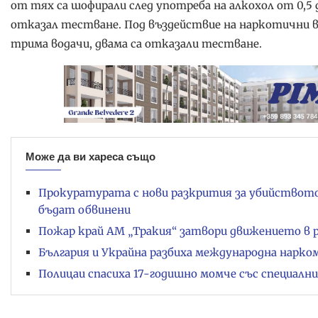
от тях са шофирали след употреба на алкохол от 0,5 до 1
отказал тестване. Под въздействие на наркотични в
трима водачи, двама са отказали тестване.
Може да ви хареса също
Прокуратурата с нови разкрития за убийствот
бъдат обвинени
Пожар край АМ „Тракия“ затвори движението в 
България и Украйна разбиха международна нарко
Полицаи спасиха 17-годишно момче със специалн