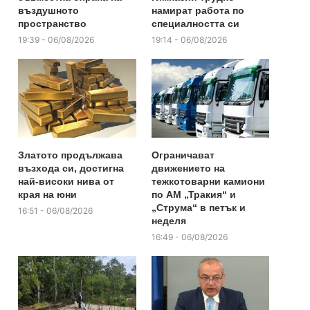
въздушното
намират работа по
пространство
специалността си
19:39 - 06/08/2026
19:14 - 06/08/2026
Златото продължава
Ограничават
възхода си, достигна
движението на
най-високи нива от
тежкотоварни камиони
края на юни
по АМ „Тракия“ и
„Струма“ в петък и
16:51 - 06/08/2026
неделя
16:49 - 06/08/2026