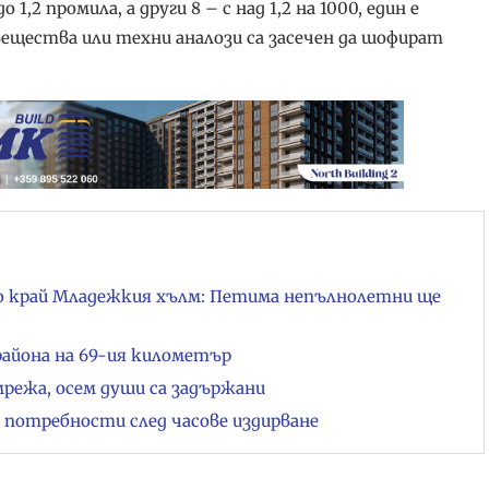
,2 промила, а други 8 – с над 1,2 на 1000, един е
ещества или техни аналози са засечен да шофират
о край Младежкия хълм: Петима непълнолетни ще
района на 69-ия километър
мрежа, осем души са задържани
и потребности след часове издирване