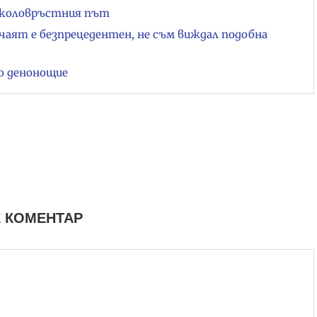
 Околовръстния път
чаят е безпрецедентен, не съм виждал подобна
о денонощие
 КОМЕНТАР