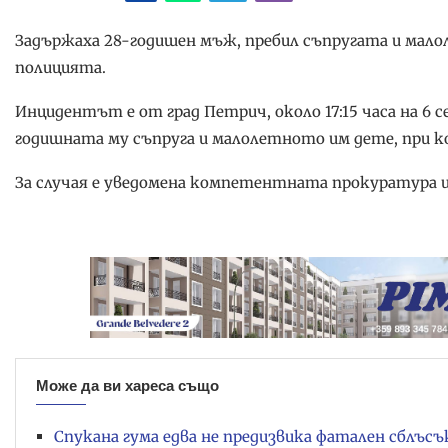
Задържаха 28-годишен мъж, пребил съпругата и мало
полицията.
Инцидентът е от град Петрич, около 17:15 часа на 6 
годишната му съпруга и малолетното им дете, при к
За случая е уведомена компетентната прокуратура и 
Може да ви хареса също
Спукана гума едва не предизвика фатален сблъс