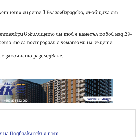
летното си дете в Благоевградско, съобщиха от
септември в жилището им той е нанесъл побой над 28-
оето те са пострадали с хематоми на ръцете.
е започнато разследване.
ък на Подбалканския път