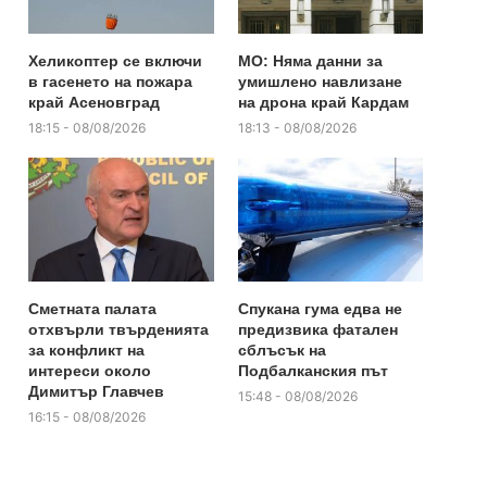
Хеликоптер се включи
МО: Няма данни за
в гасенето на пожара
умишлено навлизане
край Асеновград
на дрона край Кардам
18:15 - 08/08/2026
18:13 - 08/08/2026
Сметната палата
Спукана гума едва не
отхвърли твърденията
предизвика фатален
за конфликт на
сблъсък на
интереси около
Подбалканския път
Димитър Главчев
15:48 - 08/08/2026
16:15 - 08/08/2026