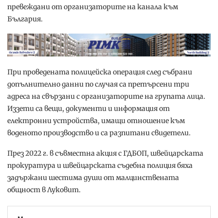
превеждани от организаторите на канала към
България.
При проведената полицейска операция след събрани
допълнително данни по случая са претърсени три
адреса на свързани с организаторите на групата лица.
Иззети са вещи, документи и информация от
електронни устройства, имащи отношение към
воденото производство и са разпитани свидетели.
През 2022 г. в съвместна акция с ГДБОП, швейцарската
прокуратура и швейцарската съдебна полиция бяха
задържани шестима души от малцинствената
общност в Луковит.