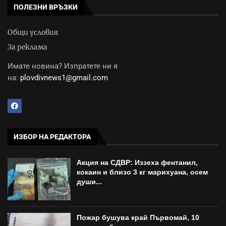
ПОЛЕЗНИ ВРЪЗКИ
Общи условия
За реклама
Имате новина? Изпратете ни я
на:
plovdivnews1@gmail.com
ИЗБОР НА РЕДАКТОРА
Акция на СДВР: Иззеха фентанил,
кокаин и близо 3 кг марихуана, осем
души...
Пожар бушува край Първомай, 10