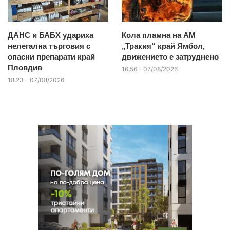
ДАНС и БАБХ удариха
Кола пламна на АМ
нелегална търговия с
„Тракия“ край Ямбол,
опасни препарати край
движението е затруднено
Пловдив
16:56 - 07/08/2026
18:23 - 07/08/2026