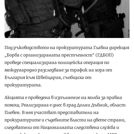
Под ръководството на прокуратурата Главна дирекция
„Борба с организираната престъпност“ (ГДБОП)
проведе специализирана полицейска операция по
международно разследване за трафик на хора от
България към Швейцария, съобщиха от
прокуратурата.
Акцията е проведена в изпълнение на молба за правна
помощ. Реализирана е днес в град Долни Дъбник, област
Плевен. В нея участват представители на
прокуратурите и съдебните власти на двете страни,
следователи от Националната следствена служба и