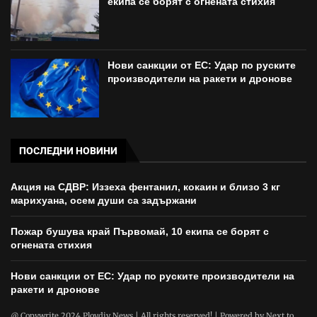
екипа се борят с огнената стихия
Нови санкции от ЕС: Удар по руските
производители на ракети и дронове
ПОСЛЕДНИ НОВИНИ
Акция на СДВР: Иззеха фентанил, кокаин и близо 3 кг
марихуана, осем души са задържани
Пожар бушува край Първомай, 10 екипа се борят с
огнената стихия
Нови санкции от ЕС: Удар по руските производители на
ракети и дронове
@ Copywrite 2024 Plovdiv News | All rights reserved! | Powered by
Next to