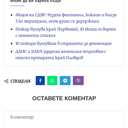
Може да ви хареса също
Акция на СДВР: Иззеха фентанил, кокаин и близо
3 кг марихуана, осем души са задържани
Пожар бушува край Първомай, 10 екипа се борят
с огнената стихия
10 пожара бушуваха в страната за денонощие
ДАНС и БАБХ удариха нелегална търговия с
опасни препарати край Пловдив
СПОДЕЛИ
ОСТАВЕТЕ КОМЕНТАР