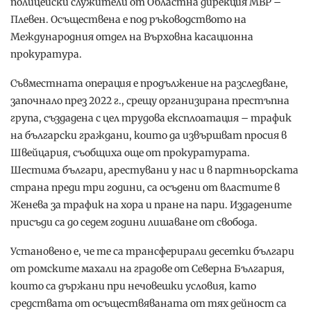
полицейски служители от Областна дирекция МВР –
Плевен. Осъществена е под ръководството на
Международния отдел на Върховна касационна
прокуратура.
Съвместната операция е продължение на разследване,
започнало през 2022 г., срещу организирана престъпна
група, създадена с цел трудова експлоатация – трафик
на български граждани, които да извършват просия в
Швейцария, съобщиха още от прокуратурата.
Шестима българи, арестувани у нас и в партньорската
страна преди три години, са осъдени от властите в
Женева за трафик на хора и пране на пари. Издадените
присъди са до седем години лишаване от свобода.
Установено е, че те са трансферирали десетки българи
от ромските махали на градове от Северна България,
които са държани при нечовешки условия, като
средствата от осъществяваната от тях дейност са