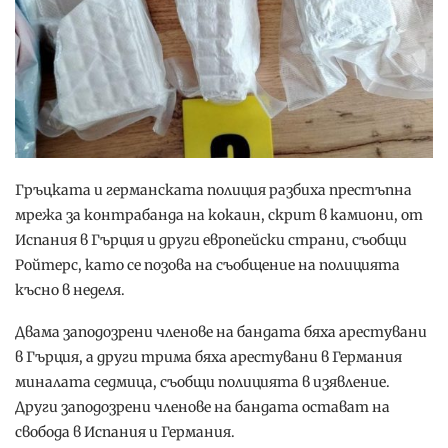
Гръцката и германската полиция разбиха престъпна
мрежа за контрабанда на кокаин, скрит в камиони, от
Испания в Гърция и други европейски страни, съобщи
Ройтерс, като се позова на съобщение на полицията
късно в неделя.
Двама заподозрени членове на бандата бяха арестувани
в Гърция, а други трима бяха арестувани в Германия
миналата седмица, съобщи полицията в изявление.
Други заподозрени членове на бандата остават на
свобода в Испания и Германия.