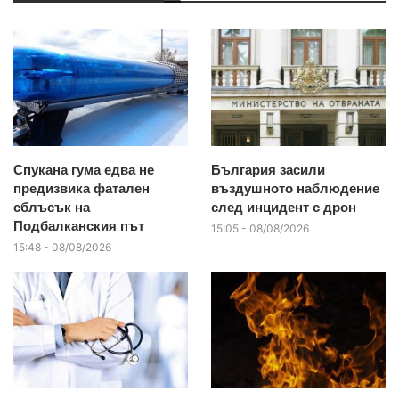
Спукана гума едва не
България засили
предизвика фатален
въздушното наблюдение
сблъсък на
след инцидент с дрон
Подбалканския път
15:05 - 08/08/2026
15:48 - 08/08/2026