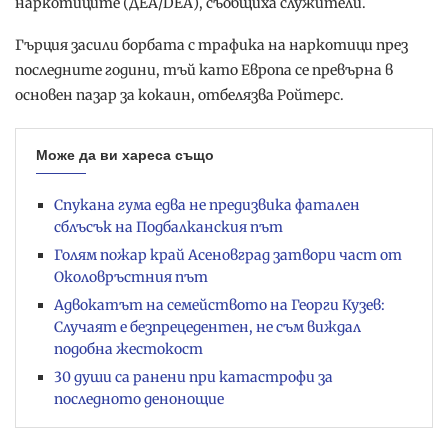
наркотиците (ДЕА/DEA), съобщиха служители.
Гърция засили борбата с трафика на наркотици през
последните години, тъй като Европа се превърна в
основен пазар за кокаин, отбелязва Ройтерс.
Може да ви хареса също
Спукана гума едва не предизвика фатален
сблъсък на Подбалканския път
Голям пожар край Асеновград затвори част от
Околовръстния път
Адвокатът на семейството на Георги Кузев:
Случаят е безпрецедентен, не съм виждал
подобна жестокост
30 души са ранени при катастрофи за
последното денонощие