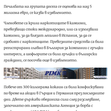
Печалбата на групата досега се оценява на над 5
милиона евро, се казва в изявлението.
Членовете са крили наркотиците в камиони,
превозващи стоки международно, или са използвали
камиони, за да влязат легално в Испания, за да се
сдобият с наркотиците. Превозните средства са били
регистрирани главно в България за компании с гръцки
интереси, а шофьорите са били гръцки и български
граждани, се посочва още в изявлението.
Повече от 300 килограма кокаин са били конфискувани
по време на акции в Гърция и Германия през последните
дни. Двете държави обединиха сили след разследване,
започнато от американската Агенция за борба с