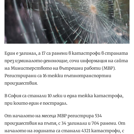
Един е загинал, а 17 са ранени в катастрофи в страната
през изминалото денонощие, сочи информация на сайта
на Министерството на вътрешни работи (МВР).
Регистрирани са 16 тежки пътнотранспортни
произшествия.
В София са станали 10 леки и една тежка катастрофа,
при които един е пострадал.
От началото на месеца МВР регистрира 534
произшествия на пътя, с 34 загинали и 704 ранени. От
началото на годината са станали 4321 катастрофи, с