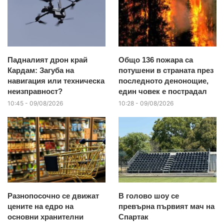
Падналият дрон край
Общо 136 пожара са
Кардам: Загуба на
потушени в страната през
навигация или техническа
последното денонощие,
неизправност?
един човек е пострадал
10:45 - 09/08/2026
10:28 - 09/08/2026
Разнопосочно се движат
В голово шоу се
цените на едро на
превърна първият мач на
основни хранителни
Спартак