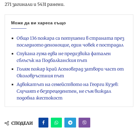
271 загинали и 5431 ранени.
Може да ви хареса също
Общо 136 пожара са потушени в страната през
последното денонощие, един човек е пострадал
Спукана гума едва не предизвика фатален
сблъсък на Подбалканския път
Голям пожар край Асеновград затвори част от
Околовръстния път
Адвокатът на семейството на Георги Кузев:
Случаят е безпрецедентен, не съм виждал
подобна жестокост
СПОДЕЛИ