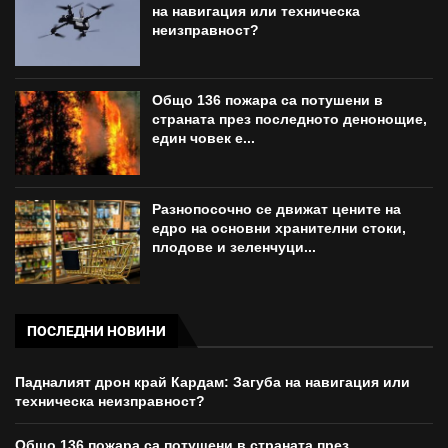
на навигация или техническа
неизправност?
Общо 136 пожара са потушени в
страната през последното денонощие,
един човек е...
Разнопосочно се движат цените на
едро на основни хранителни стоки,
плодове и зеленчуци...
ПОСЛЕДНИ НОВИНИ
Падналият дрон край Кардам: Загуба на навигация или
техническа неизправност?
Общо 136 пожара са потушени в страната през