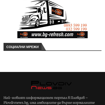
СОЦИАЛНИ МРЕЖИ
Най-новият информационен портал в Пловдив –
Plovdivnews.bg, има амбициите да върне нормалните