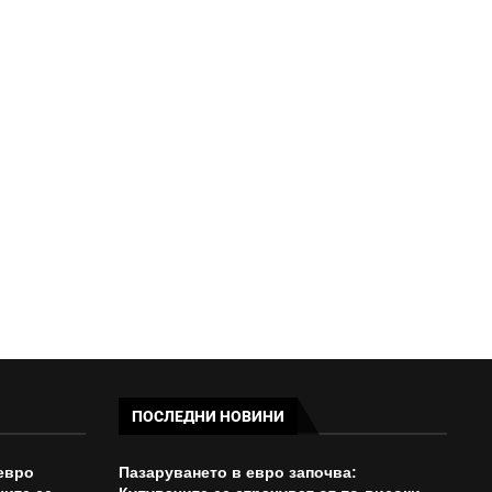
ГОЛЯМ ПОЖАР КРАЙ
АСЕНОВГРАД ЗАТВОРИ ЧАСТ ОТ
ОКОЛОВРЪСТНИЯ...
14:24 - 08/08/2026
ПОСЛЕДНИ НОВИНИ
евро
Пазаруването в евро започва: