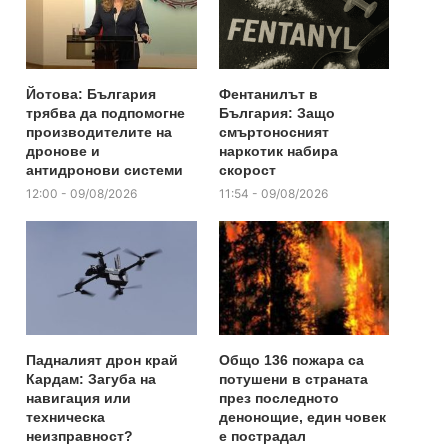
Йотова: България
Фентанилът в
трябва да подпомогне
България: Защо
производителите на
смъртоносният
дронове и
наркотик набира
антидронови системи
скорост
12:00 - 09/08/2026
11:54 - 09/08/2026
Падналият дрон край
Общо 136 пожара са
Кардам: Загуба на
потушени в страната
навигация или
през последното
техническа
денонощие, един човек
неизправност?
е пострадал