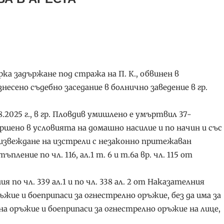
 задържане под стража на П. К., обвинен в
есено съдебно заседание в болнично заведение в гр.
8.2025 г., в гр. Пловдив умишлено е умъртвил 37-
ършено в условията на домашно насилие и по начин и със
оизвеждане на изстрели с незаконно притежаван
ление по чл. 116, ал.1 т. 6 и т.6а вр. чл. 115 от
 по чл. 339 ал.1 и по чл. 338 ал. 2 от Наказателния
ъжие и боеприпаси за огнестрелно оръжие, без да има за
а оръжие и боеприпаси за огнестрелно оръжие на лице,