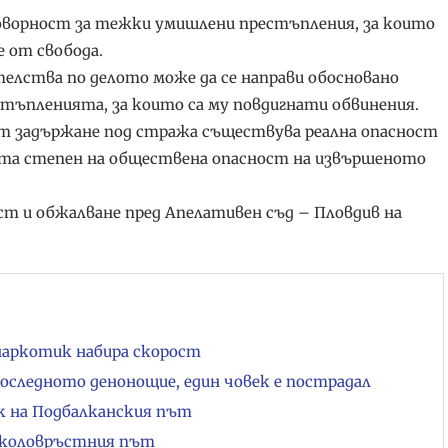
говорност за тежки умишлени престъпления, за които
 от свобода.
елства по делото може да се направи обосновано
стъпленията, за които са му повдигнати обвинения.
 от задържане под стража съществува реална опасност
ката степен на обществена опасност на извършеното
ст и обжалване пред Апелативен съд – Пловдив на
аркотик набира скорост
оследното денонощие, един човек е пострадал
ък на Подбалканския път
 Околовръстния път