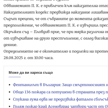
Обвиняемият П. К. е привлечен към наказателна от
Наказателният кодекс предвижда наказание лишаване
Съдът прецени, че от събраните до момента доказат
предположение, че обвиняемият П. К. е извършил пре
Окръжен съд – Пловдив прие, че при мярка различна
от извършване на друго престъпление, с оглед висо
деяние.
Определението не е окончателно и подлежи на проте
28.08.2025 г. от 10.00 часа.
Може да ви хареса също
Фентанилът в България: Защо смъртоносният н
Общо 136 пожара са потушени в страната през п
Спукана гума едва не предизвика фатален сблъс
Голям пожар край Асеновград затвори част от