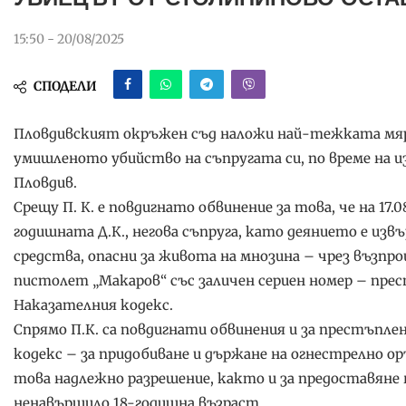
15:50 - 20/08/2025
СПОДЕЛИ
Пловдивският окръжен съд наложи най-тежката мярка
умишленото убийство на съпругата си, по време на изн
Пловдив.
Срещу П. К. е повдигнато обвинение за това, че на 17.0
годишната Д.К., негова съпруга, като деянието е изв
средства, опасни за живота на мнозина – чрез възпр
пистолет „Макаров“ със заличен сериен номер – престъп
Наказателния кодекс.
Спрямо П.К. са повдигнати обвинения и за престъпления
кодекс – за придобиване и държане на огнестрелно ор
това надлежно разрешение, както и за предоставяне н
ненавършило 18-годишна възраст